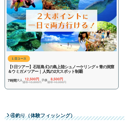
１日コース
【1日ツアー】石垣島 幻の島上陸シュノーケリング＋青の洞窟
＆ウミガメツアー｜人気の2大スポット制覇
12,500円
8,500円
7時間
大人
子供
通常 13,800円
通常 10,000円
④釣り（体験フィッシング）