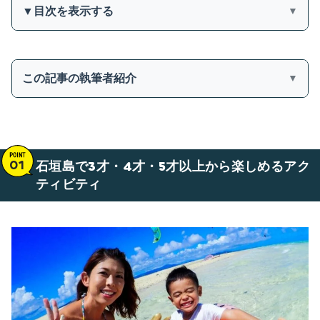
▼目次を表示する
▼
1
石垣島で3才・4才・5才以上から楽しめるアクティ
この記事の執筆者紹介
▼
ビティ
①シュノーケリング
②マリンスポーツ（バナナボートやチューブ系）
③マンタ・ウミガメシュノーケリング
④釣り（体験フィッシング）
石垣島で3才・4才・5才以上から楽しめるアク
2
⑤子供にイチオシのアクティビティ！【5才以上に
ティビティ
おすすめ】
大満喫な内容！プログラム紹介
3
石垣島で6才から楽しめるアクティビティ
⑥SUP（サップ）ツアー/カヤックツアー
4
石垣島で8才・9才・10才以上から楽しめるアクテ
ィビティ
⑦体験ダイビング
⑧パラセーリング