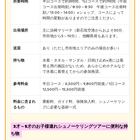
所要時間
半日コースで約3時間、1日コースで約7時間（午前
コース出発時刻／8:00～8:30 午後コース出発時
刻／13:00～14:00）※ショップ、コースによって
時間の変動がありますのでご注意ください。
出発場所
主に浜崎マリーナ（新石垣空港からおよそ30分、
市街地から5～10分）、他離島発もあります。
送迎
あり（ただし市街地エリアのみの場合が多い）
持ち物
水着・タオル・サンダル・日焼け止め※港には着
替え用の施設がないため、あらかじめホテルなど
で水着に着替えてからの参加推奨。
参考料金
半日コース：6,500円～9,800円前後／1日コース
12,500円～15,500円前後
料金に含まれ
乗船料、ガイド料、保険加入料、シュノーケリン
るもの
グに必要な器材一式
3才～5才のお子様連れシュノーケリングツアーに便利な持
ち物