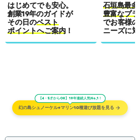
石垣島最多
はじめてでも安心。
豊富なプラ
創業19年のガイドが
でお客様の
その日の
ベスト
ニーズに対
ポイントへご案内
！
【4・5才からOK】19年連続人気No,1！
幻の島シュノーケル+マリン10種遊び放題を見る