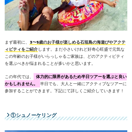
⑨トレッキング（西表島）
5
石垣島で1才・2才から楽しめるアクティビティ
⑩幻の島への”上陸のみ”プラン
⑪竹富島観光
アクティビティ・プランナー
⑫ナイトウォッチングツアー（0才〜OK）
清水 皓（Hikaru Shimizu）
まず最初に、
3〜5歳のお子様が楽しめる石垣島の海遊びやアクテ
ライズ石垣島代表
6
家族で楽しむ！アクティビティ後のアフターの過ご
ィビティをご紹介
します。まだ小さいけれど好奇心旺盛で元気な
し方
この年齢のお子様がいらっしゃるご家族は、どのアクティビティ
⑬石垣島の静かなビーチでBBQ
石垣島の魅力を最大限に伝えます！
を選ぶべきか悩まれることが多いかと思います。
7
よくあるご質問（FAQ）
石垣島で19年以上にわたり、シュノーケリング・幻の島
この年代では、
体力的に限界があるため半日ツアーを選ぶと良い
8
まとめ：親子で一緒にアクティビティを楽しもう！
上陸・SUPなど、様々なマリンスポーツを企画・運営。
かもしれません。
半日でも、大人と一緒にアクティブなツアーに
これまでに延べ20万人以上のゲストをご案内。
参加することができます。下記にて詳しくご紹介していきます！
環境省「国際サンゴ礁年」オフィシャルサポーター
趣味： 釣り、サーフィン、ウェイクボード
①シュノーケリング
本記事では、ガイドとしての視点だけでなく、石垣島で
のリアルな現地情報を、
“旅の選択肢に活かせる一次情
報”として正確に
、誠実にお届けいたします。