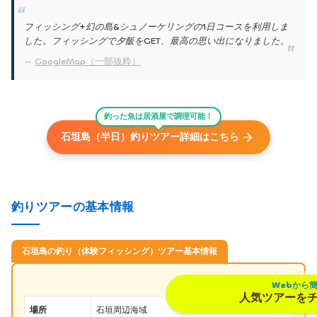
フィッシング+幻の島&シュノーケリングの1日コースを利用しま
した。フィッシングで夕飯をGET、最高の思い出になりました。
GoogleMap（一部抜粋）
釣った魚は居酒屋で調理可能！
石垣島（半日）釣りツアー詳細はこちら
釣りツアーの基本情報
石垣島の釣り（体験フィッシング）ツアー基本情報
Webから
人気ツアーを
場所
石垣周辺海域