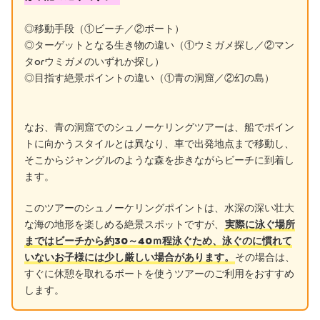
◎移動手段（①ビーチ／②ボート）
◎ターゲットとなる生き物の違い（①ウミガメ探し／②マン
タorウミガメのいずれか探し）
◎目指す絶景ポイントの違い（①青の洞窟／②幻の島）
なお、青の洞窟でのシュノーケリングツアーは、船でポイン
トに向かうスタイルとは異なり、車で出発地点まで移動し、
そこからジャングルのような森を歩きながらビーチに到着し
ます。
このツアーのシュノーケリングポイントは、水深の深い壮大
な海の地形を楽しめる絶景スポットですが、
実際に泳ぐ場所
まではビーチから約30～40ｍ程泳ぐため、泳ぐのに慣れて
いないお子様には少し厳しい場合があります。
その場合は、
すぐに休憩を取れるボートを使うツアーのご利用をおすすめ
します。