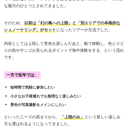
な魅力のひとつとされてきました。
環境省「国際サンゴ礁年」オフィシャルサポーター
趣味： 釣り、サーフィン、ウェイクボード
そのため、
以前は「幻の島への上陸」と「別エリアでの本格的な
本記事では、ガイドとしての視点だけでなく、石垣島での
シュノーケリング」がセット
になったツアーが主流でした。
リアルな現地情報を、
“旅の選択肢に活かせる一次情報”と
して正確に
、誠実にお届けいたします。
内容としては上陸して景色を楽しんだあと、船で移動し、色とりど
りの魚やサンゴが見られるポイントで海中体験をする、という流れ
スタッフの想いとショップのこだわりをご紹介
です。
ショップ紹介・代表メッセージ
一方で近年では、
短時間で気軽に参加したい
環境省サポーターとしての活動
小さなお子様連れでも無理なく楽しみたい
景色や写真撮影をメインにしたい
といったニーズの高まりから、
「上陸のみ」
という新しい楽しみ
方も選ばれるようになってきました。