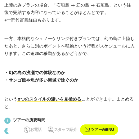
上陸のみプランの場合、「石垣島 → 幻の島 → 石垣島」という往
復で完結する内容になっていることがほとんどです。
※一部竹富島経由もあります。
一方、本格的なシュノーケリング付きプランでは、幻の島に上陸し
たあと、さらに別のポイントへ移動という行程がスケジュールに入
ります。この追加の移動があるかどうかで、
・幻の島の浅瀬での体験なのか
・サンゴ礁や魚が多い海域で泳ぐのか
という
2つのスタイルの違いを見極める
ことができます。まとめる
と、
ツアーの所要時間
1
お電話
スタッフ紹介
ツアーMENU
スケジュール詳細に移動の有無がどう記載されているか
2