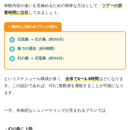
体験内容の違いを見極めるための簡単な方法として、
ツアーの所
要時間に注目
してみましょう。
一般的な上陸のみプランの流れ
石垣島 → 幻の島（約30分）
1
島での滞在（約1時間）
2
幻の島 → 石垣島（約30分
）
3
というスケジュール構成が多く、
全体で2〜2.5時間
ほどになりま
す。この設計であれば、1日に複数便を運航することが可能になり
ます。
一方、本格的なシュノーケリングが含まれるプランでは、
・幻の島に上陸