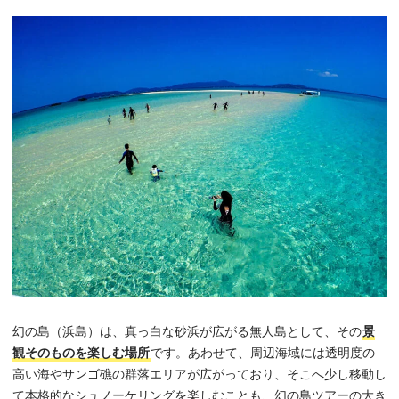
アクティビティ・プランナー
清水 皓（Hikaru Shimizu）
ライズ石垣島代表
石垣島の魅力を最大限に伝えます！
幻の島（浜島）は、真っ白な砂浜が広がる無人島として、その
景
観そのものを楽しむ場所
です。あわせて、周辺海域には透明度の
石垣島で19年以上にわたり、シュノーケリング・幻の島上
高い海やサンゴ礁の群落エリアが広がっており、そこへ少し移動し
陸・SUPなど、様々なマリンスポーツを企画・運営。これ
までに延べ20万人以上のゲストをご案内。
て本格的なシュノーケリングを楽しむことも、幻の島ツアーの大き