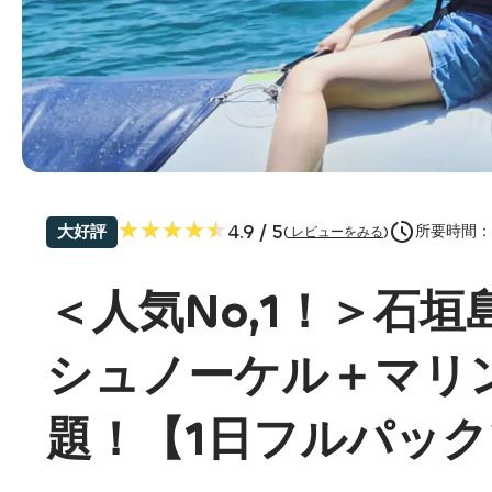
★★★★★
★★★★★
4.9
/ 5
大好評
所要時間：
(
レビューをみる
)
＜人気No,1！＞石
シュノーケル＋マリ
題！【1日フルパッ