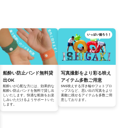
船酔い防止バンド無料貸
写真撮影をより彩る映え
出OK
アイテム多数ご用意
船酔いが心配な方には、効果的な
SNS映えする浮き輪やフォトプロ
船酔い防止バンドを無料で貸し出
ップスなど、思い出の写真をより
しいたします。快適な船旅をお楽
素敵に残せるアイテムを多数ご用
しみいただけるようサポートいた
意しております。
します。