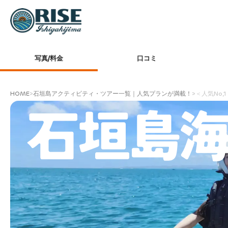
写真/料金
口コミ
HOME
>
石垣島アクティビティ・ツアー一覧｜人気プランが満載！
>
＜人気No