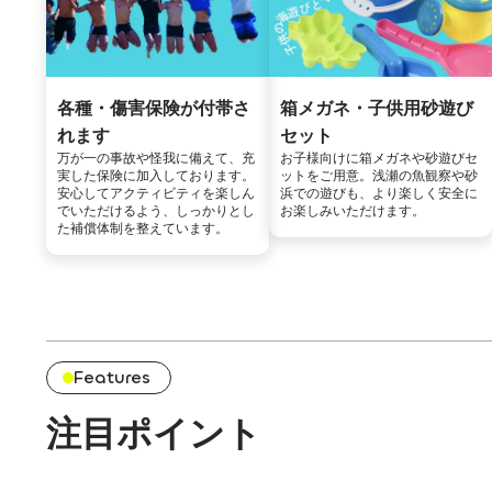
各種・傷害保険が付帯さ
箱メガネ・子供用砂遊び
れます
セット
万が一の事故や怪我に備えて、充
お子様向けに箱メガネや砂遊びセ
実した保険に加入しております。
ットをご用意。浅瀬の魚観察や砂
安心してアクティビティを楽しん
浜での遊びも、より楽しく安全に
でいただけるよう、しっかりとし
お楽しみいただけます。
た補償体制を整えています。
Features
注目ポイント