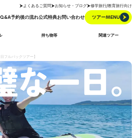
よくあるご質問
お知らせ・ブログ
修学旅行/教育旅行向け
ツアーMENU
Q&A
予約後の流れ
公式特典
お問い合わせ
ツアーMENU
Q&A
予約後の流れ
公式特典
お問い合わせ
ル
持ち物等
関連ツアー
1日フルパックツアー】