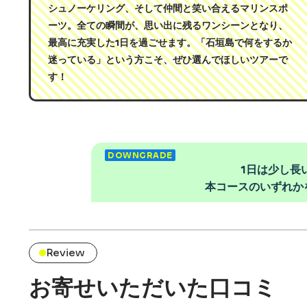
シュノーケリング、そして仲間と笑い合えるマリンスポ
ーツ。全ての瞬間が、思い出に残るワンシーンとなり、
最高に充実した1日を過ごせます。「石垣島で何をするか
迷っている」という方こそ、ぜひ選んでほしいツアーで
す！
DOWNGRADE
1日は少し長
本コースのいずれか
「幻の島・シュノーケリングだけ楽しみ
Review
う方には、下記の“半日プラン”もご用意
1日コース
お寄せいただいた口コミ
幻の島