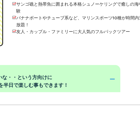
サンゴ礁と熱帯魚に囲まれる本格シュノーケリングで癒しの海
験
バナナボートやチューブ系など、マリンスポーツ10種が時間内
放題！
友人・カップル・ファミリーに大人気のフルパックツアー
いな・・という方向けに
を半日で楽しむ事もできます！
たい」「マリンスポーツだけで十分」とい
しています！
上陸+トロピカルシュノーケル(直接集合で