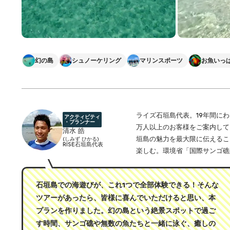
幻の島
シュノーケリング
マリンスポーツ
お魚いっ
ライズ石垣島代表。19年間に
アクティビティ
・プランナー
万人以上のお客様をご案内して
清水 皓
垣島の魅力を最大限に伝えるこ
(しみず ひかる)
RISE石垣島代表
楽しむ。環境省「国際サンゴ礁
石垣島での海遊びが、これ1つで全部体験できる！そんな
ツアーがあったら、皆様に喜んでいただけると思い、本
プランを作りました。幻の島という絶景スポットで過ご
す時間、サンゴ礁や無数の魚たちと一緒に泳ぐ、癒しの