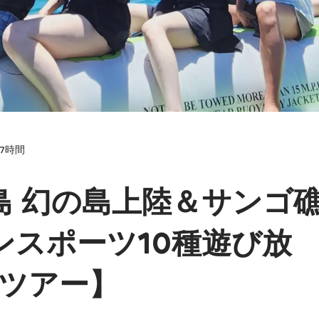
7
時間
垣島 幻の島上陸＆サンゴ
ンスポーツ10種遊び放
クツアー】