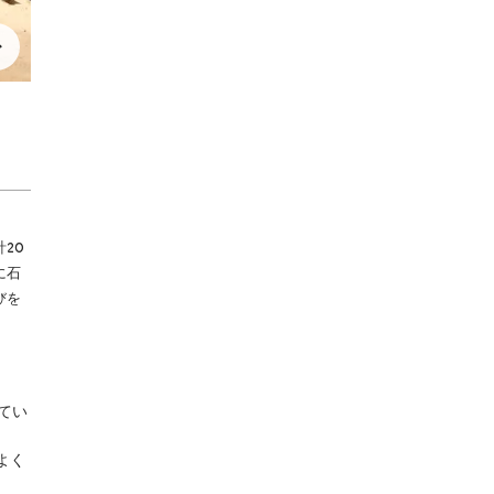
20
に石
びを
てい
よく