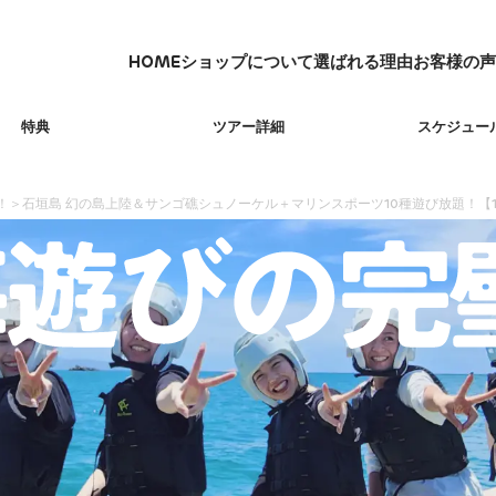
HOME
ショップについて
選ばれる理由
お客様の声
HOME
ショップについて
選ばれる理由
お客様の声
特典
ツアー詳細
スケジュー
,1！＞石垣島 幻の島上陸＆サンゴ礁シュノーケル＋マリンスポーツ10種遊び放題！【