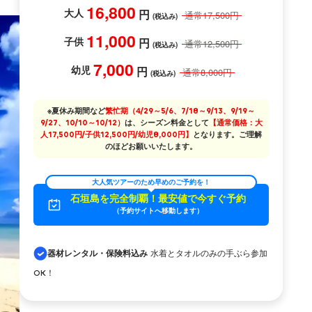
16,800
大人
円
通常
17,500
円
(税込み)
11,000
子供
円
通常
12,500
円
(税込み)
7,000
幼児
円
通常
8,000
円
(税込み)
※夏休み期間など
繁忙期（4/29～5/6、7/18～9/13、9/19～
9/27、10/10～10/12）
は、シーズン料金として
【通常価格：大
人17,500円/子供12,500円/幼児8,000円】
となります。ご理解
のほどお願いいたします。
大人気ツアーのため早めのご予約を！
石垣島を完全制覇！最安値で今すぐ予約
（予約サイトへ移動します）
水着とタオルのみの手ぶら参加
器材レンタル・保険料込み
OK！