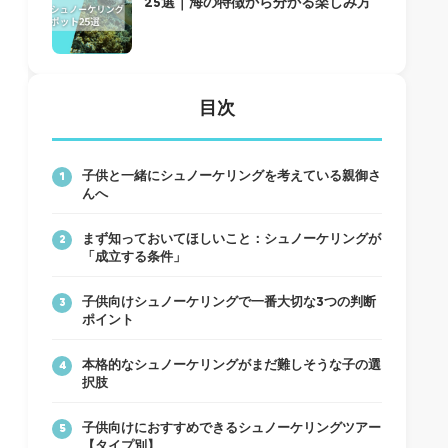
25選｜海の特徴から分かる楽しみ方
目次
子供と一緒にシュノーケリングを考えている親御さ
1
んへ
まず知っておいてほしいこと：シュノーケリングが
2
「成立する条件」
子供向けシュノーケリングで一番大切な3つの判断
3
ポイント
本格的なシュノーケリングがまだ難しそうな子の選
4
択肢
子供向けにおすすめできるシュノーケリングツアー
5
【タイプ別】