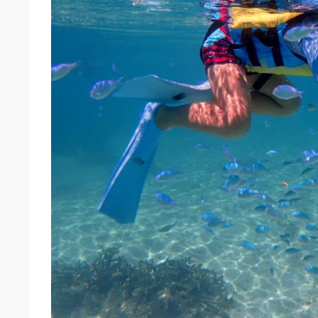
5-4
本格的なシュノーケリングがまだ不安な子向け
6
よくある質問（FAQ）
7
子供向けシュノーケリングで一番大切なこと（ま
7-1
ライズ石垣島の考え方