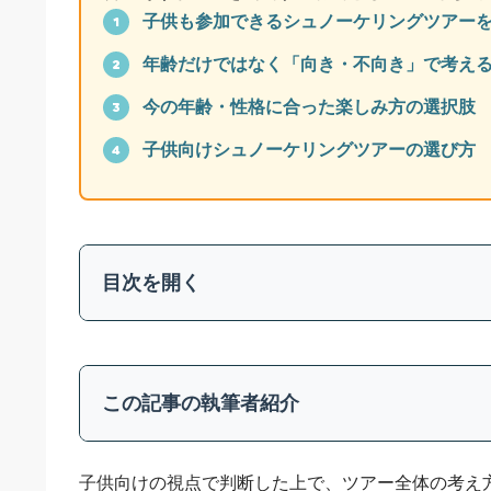
子供も参加できるシュノーケリングツアー
1
年齢だけではなく「向き・不向き」で考え
2
今の年齢・性格に合った楽しみ方の選択肢
3
子供向けシュノーケリングツアーの選び方
4
目次を開く
1
子供と一緒にシュノーケリングを考えている親御
この記事の執筆者紹介
1-1
「参加できるか」と「楽しめるか」は別の話
1-2
このページの使い方
石垣島の
子供向けの視点で判断した上で、ツアー全体の考え