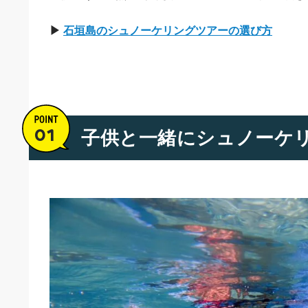
2
まず知っておいてほしいこと：シュノーケリング
石垣
2-1
親が見ておきたい、5つのポイント
▶
石垣島のシュノーケリングツアーの選び方
など
以
3
子供向けシュノーケリングで一番大切な3つの判
3-1
水深は「浅い・深い」よりも「不安になりにく
環
3-2
「見どころまで長く泳ぐ必要があるか」は重要
趣味
3-3
「途中で休める」または「休んだあとに再チャ
本
3-4
子供向けでは「向いている体験タイプ」がはっ
子供と一緒にシュノーケ
現
3-5
子供向けシュノーケリング かんたん比較表
に
4
本格的なシュノーケリングがまだ難しそうな子の
アクティビティ・プランナー
4-1
泳がなくても「海を楽しめる」体験もあります
清水 皓（Hikaru Shimizu）
4-2
「幻の島上陸のみ」という選択肢
ライズ石垣島代表
5
子供向けにおすすめできるシュノーケリングツア
5-1
はじめて・不安が強い子向け
5-2
海に慣れていて体力がある子向け
5-3
1日でいろいろ体験したい子向け