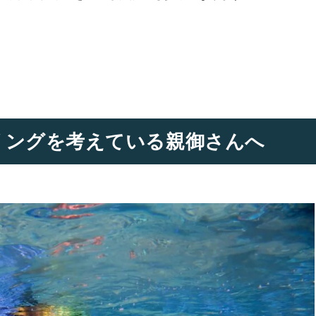
が「成立する条件」
島で19年以上にわたり、シュノーケリング・幻の島上陸・SUP
、様々なマリンスポーツを企画・運営。これまでに延べ20万人
上のゲストをご案内。
断ポイント
い体験かどうか」
境省「国際サンゴ礁年」オフィシャルサポーター
な判断ポイント
： 釣り、サーフィン、ウェイクボード
レンジできる」か？
記事では、ガイドとしての視点だけでなく、石垣島でのリアルな
きり分かれます
リングを考えている親御さんへ
地情報を、
“旅の選択肢に活かせる一次情報”として正確に
、誠実
お届けいたします。
選択肢
スタッフの想いとショップのこだわりをご紹介
ショップ紹介・代表メッセージ
ー【タイプ別】
環境省サポーターとしての活動