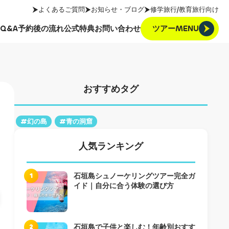
よくあるご質問
お知らせ・ブログ
修学旅行/教育旅行向け
ツアーMENU
Q&A
予約後の流れ
公式特典
お問い合わせ
ツアーMENU
Q&A
予約後の流れ
公式特典
お問い合わせ
おすすめタグ
#幻の島
#青の洞窟
人気ランキング
1
石垣島シュノーケリングツアー完全ガ
イド｜自分に合う体験の選び方
2
石垣島で子供と楽しむ！年齢別おすす