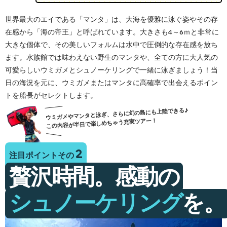
世界最大のエイである「マンタ」は、大海を優雅に泳ぐ姿やその存
在感から「海の帝王」と呼ばれています。大きさも4～6ｍと非常に
大きな個体で、その美しいフォルムは水中で圧倒的な存在感を放ち
ます。水族館では味わえない野生のマンタや、全ての方に大人気の
可愛らしいウミガメとシュノーケリングで一緒に泳ぎましょう！当
日の海況を元に、ウミガメまたはマンタに高確率で出会えるポイン
トを船長がセレクトします。
ウミガメやマンタと泳ぎ、さらに幻の島にも上陸できる♪
この内容が半日で楽しめちゃう充実ツアー！
注目ポイントその
贅沢時間。感動の
シュノーケリング
を。