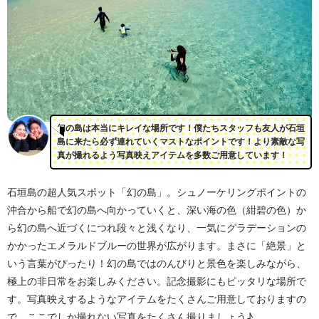
幻の島は本当にキレイな場所です！僕たちスタッフも友人が石垣
島に来たら必ず連れていくマストなポイントです！より素敵な写
真が撮れるよう写真映えアイテムを多数ご用意しています！
石垣島の超人気スポット「幻の島」。シュノーケリングポイントの
沖合から船で幻の島へ向かっていくと、深い海の色（紺碧の色）か
ら幻の島へ近づくにつれ段々と浅くなり、一気にグラデーションの
かかったエメラルドブルーの世界が広がります。まさに「絶景」と
いう言葉がぴったり！幻の島ではのんびりと景色を楽しみながら、
極上の非日常をお楽しみください。記念撮影にもピッタリな場所で
す。写真映えするようなアイテムをたくさんご用意しておりますの
で、ここでしか撮れない写真をたくさん撮りましょう♪