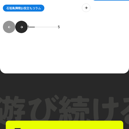
※石垣島の港には更衣室やロッカー等の施設がございません。
石垣島満喫お役立ちコラム
そのため、水着は予めご着用の上お越しください。お荷物も
最小限にてお願いいたします。
1
5
その他情報
お1人様につき1つ、ペットボトルや水筒等でお飲み物のご準
備をお願いいたします。
無料GoProレンタルをご希望の方はマイクロSDをご持参くだ
さい。ご用意できない場合は現地販売もございます。
（2,000円）
マンタやウミガメは野生の生き物のため、必ず会えるという
わけではございません。予めご理解よろしくお願いいたしま
す。
こちらのシュノーケルツアーは、ウミガメまたはマンタを探
しに行くツアーです。2つの生き物はそれぞれの生息域が異な