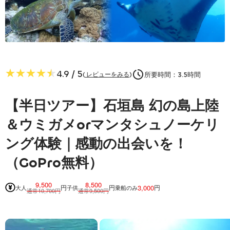
器材レンタル・保険料込み
水着とタオルのみの手ぶら参加OK！
★★★★★
★★★★★
4.9
/ 5
所要時間：
3.5
時間
(
レビューをみる
)
【半日ツアー】石垣島 幻の島上陸
＆ウミガメorマンタシュノーケリ
ング体験｜感動の出会いを！
（GoPro無料）
9,500
8,500
3,000
円
円
円
大人
子供
乗船のみ
通常10,700円
通常9,500円