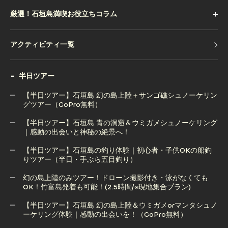
2日前 09:00 まで 0%
厳選！石垣島満喫お役立ちコラム
1日前 09:00 まで 50%
1日前 09:00以降 100%
アクティビティ一覧
アクティビティ一覧
半日ツアー
【半日ツアー】石垣島 幻の島上陸＋サンゴ礁シュノーケリン
グツアー（GoPro無料）
【半日ツアー】石垣島 青の洞窟＆ウミガメシュノーケリング
【半日ツアー】石垣島 幻の島上陸＋サンゴ礁シュノーケリン
｜感動の出会いと神秘の絶景へ！
グツアー（GoPro無料）
【半日ツアー】石垣島の釣り体験｜初心者・子供OKの船釣
りツアー（半日・手ぶら五目釣り）
【半日ツアー】石垣島 青の洞窟＆ウミガメシュノーケリング
｜感動の出会いと神秘の絶景へ！
幻の島上陸のみツアー！ドローン撮影付き・泳がなくても
OK！竹富島発着も可能！(2.5時間/※現地集合プラン)
【半日ツアー】石垣島の釣り体験｜初心者・子供OKの船釣
りツアー（半日・手ぶら五目釣り）
【半日ツアー】石垣島 幻の島上陸＆ウミガメorマンタシュノ
ーケリング体験｜感動の出会いを！（GoPro無料）
幻の島上陸のみツアー！ドローン撮影付き・泳がなくても
OK！竹富島発着も可能！(2.5時間/※現地集合プラン)