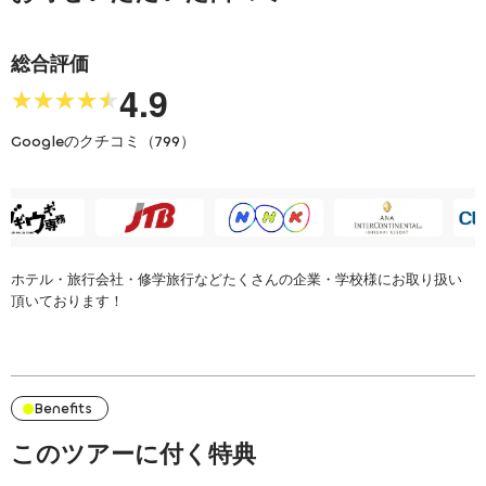
総合評価
4.9
★★★★★
★★★★★
Googleのクチコミ（
799
）
青の洞窟探検・ウ
幻の島 + トロピカルシュノーケル +
ミガメビーチシュノーケリング
詳細を見る
ホテル・旅行会社・修学旅行などたくさんの企業・学校様にお取り扱い
頂いております！
Benefits
このツアーに付く特典