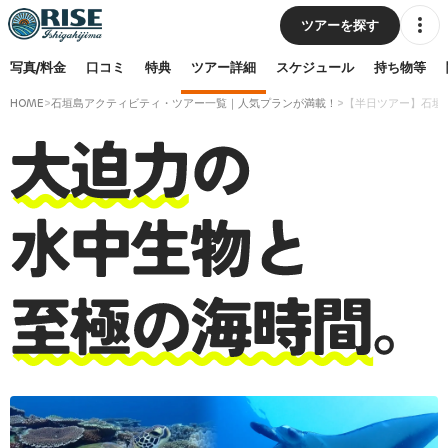
ツアーを探す
写真/料金
口コミ
特典
ツアー詳細
スケジュール
持ち物等
HOME
>
石垣島アクティビティ・ツアー一覧｜人気プランが満載！
>
【半日ツアー】石垣島
料金
(オンライン予約限定プラン！)
9,500
大人
円
通常
10,700
円
(税込み)
8,500
子供
円
通常
9,500
円
(税込み)
3,000
乗船のみ
円
(税込み)
早期予約必須！最安値で今すぐ予約
（予約サイトへ移動します）