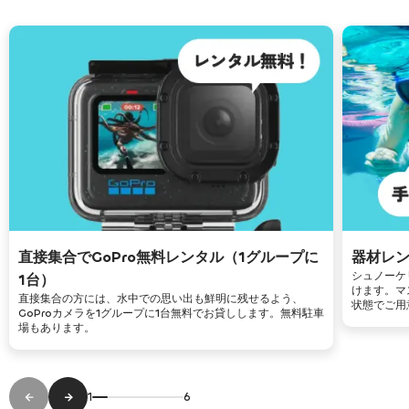
直接集合でGoPro無料レンタル（1グループに
器材レ
シュノーケ
1台）
けます。マ
直接集合の方には、水中での思い出も鮮明に残せるよう、
状態でご用
GoProカメラを1グループに1台無料でお貸しします。無料駐車
場もあります。
1
6