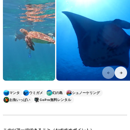
マンタ
ウミガメ
幻の島
シュノーケリング
お魚いっぱい
GoPro無料レンタル