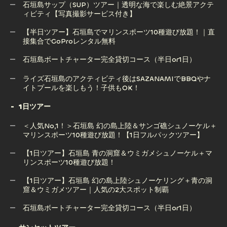
石垣島サップ（SUP）ツアー｜透明な海で楽しむ絶景アクテ
ィビティ【写真撮影サービス付き】
【半日ツアー】石垣島 幻の島上陸＆ウミガメorマンタシュノ
ーケリング体験｜感動の出会いを！（GoPro無料）
【半日ツアー】石垣島でマリンスポーツ10種遊び放題！｜直
接集合でGoProレンタル無料
石垣島サップ（SUP）ツアー｜透明な海で楽しむ絶景アクテ
ィビティ【写真撮影サービス付き】
石垣島ボートチャーター完全貸切コース（半日or1日）
【半日ツアー】石垣島でマリンスポーツ10種遊び放題！｜直
石垣島ボートチャーター完全貸切コース（半日or1日）
ライズ石垣島のアクティビティ後はSAZANAMIでBBQやナ
接集合でGoProレンタル無料
イトプールを楽しもう！子供もOK！
1日ツアー
ライズ石垣島のアクティビティ後はSAZANAMIでBBQやナ
＜人気No,1！＞石垣島 幻の島上陸＆サンゴ礁シュノーケル＋
イトプールを楽しもう！子供もOK！
マリンスポーツ10種遊び放題！【1日フルパックツアー】
【1日ツアー】石垣島 青の洞窟＆ウミガメシュノーケル＋マ
リンスポーツ10種遊び放題！
＜人気No,1！＞石垣島 幻の島上陸＆サンゴ礁シュノーケル＋
マリンスポーツ10種遊び放題！【1日フルパックツアー】
【1日ツアー】石垣島 幻の島上陸シュノーケリング＋青の洞
窟＆ウミガメツアー｜人気の2大スポット制覇
【1日ツアー】石垣島 青の洞窟＆ウミガメシュノーケル＋マ
リンスポーツ10種遊び放題！
石垣島ボートチャーター完全貸切コース（半日or1日）
【1日ツアー】石垣島 幻の島上陸シュノーケリング＋青の洞