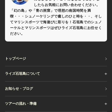
行う場合がございます。
したらお気軽にお問い合わせください。
こちらのプランはライズ石垣島の提携先であるサンフィッシ
「幻の島」や「青の洞窟」で理想の南国時間を満
ュ石垣島が運営しています。ライズ石垣島はこちらのプラン
喫・・・シュノーケリングで癒しのひと時を・・、そし
をご紹介しており、実際の運営は提携先が担当いたします。
てマリンスポーツで海遊びに彩りを！石垣島でのシュノ
私たちは、お客様に素晴らしい体験を提供できるようサポー
ーケルとマリンスポーツはぜひライズ石垣島にお任せく
トいたします。万が一、ツアー中に事故やトラブルが発生し
ださい。
た場合は、該当店舗が責任を持って対応いたしますのでご安
心ください。保険の詳細などについては、各店舗の規定に基
づいた開催となります。
トップページ
トップページ
最少催行人数
ライズ石垣島について
4
お知らせ・ブログ
お知らせ・ブログ
キャンセルポリシー
ツアーの流れ・準備