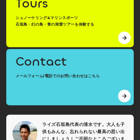
Tours
るため、いずれかの生き物に高確率で出会える場所へ様々な
状況を考慮した上で（天候・海況・直近の遭遇率など）当日
船長が決定いたします。お客様によるリクエストはお受けで
シュノーケリング&マリンスポーツ
きませんのでご了承ください。※近年、石垣島全体でマンタの
石垣島・幻の島・青の洞窟ツアーを体験する
遭遇率が低くなっており、最近の傾向としてはウミガメポイ
ントに向かう確率が高まっております。
本シュノーケルツアーは最少催行人数を設けており、4名様か
ら開催いたします。※お申込みは1名単位でも可能です。当日
Contact
のご利用される全体の人数に対する設定となります。
天候・海況の影響によりウミガメ・マンタポイントに向かえ
ない場合もございます。その際は、「幻の島上陸＆サンゴ礁
メールフォーム/電話でのお問い合わせはこちら
シュノーケリング」をお楽しみいただきます。なお、その際
は 大人7,800円/小人5,000円とツアー代金が変更となりま
す。
記載スケジュールは基本行程となりますが、天気・海況に応
じて、ツアー内容の順番を反転させていただく場合がござい
ます。荒天などの特別な事由がない限り、全てのツアー内容
ライズ石垣島代表の清水です。大人も子
は網羅いたしますが、当日のベストなタイミングでご案内さ
供もみんな、忘れられない最高の思い出
せていただきたいと思っておりますので、行程の入れ替えを
にしましょう！ご不明なところございま