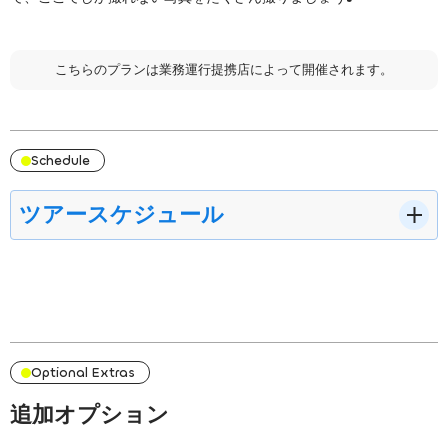
こちらのプランは業務運行提携店によって開催されます。
Schedule
ツアースケジュール
8:30開催
12:30開催
8:00 - 8:30
Optional Extras
ご宿泊先へお迎え
追加オプション
ご宿泊先へお迎えに上がります。（市街地エリアに限ります） レンタカー
で直接集合の方は、事前にお伝えしている集合場所へお越しください。現地