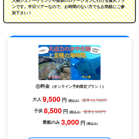
大物シュノーケリングや抜群のロケーションに行ける贅沢プラ
ンです。半日ツアーなので、お時間のない方でもお気軽にご参
加下さい！
料金
(オンライン予約限定プラン！)
9,500
大人
円
通常
10,700
円
(税込み)
8,500
子供
円
通常
9,500
円
(税込み)
3,000
乗船のみ
円
(税込み)