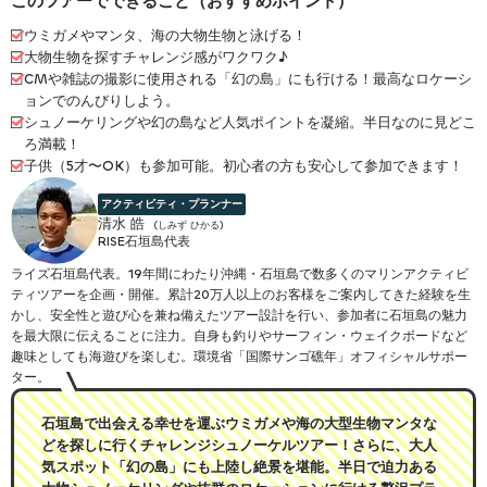
このツアーでできること（おすすめポイント）
ウミガメやマンタ、海の大物生物と泳げる！
大物生物を探すチャレンジ感がワクワク♪
CMや雑誌の撮影に使用される「幻の島」にも行ける！最高なロケーシ
ョンでのんびりしよう。
シュノーケリングや幻の島など人気ポイントを凝縮。半日なのに見どこ
ろ満載！
子供（5才〜OK）も参加可能。初心者の方も安心して参加できます！
アクティビティ
・プランナー
清水 皓
(しみず ひかる)
RISE石垣島代表
ライズ石垣島代表。19年間にわたり沖縄・石垣島で数多くのマリンアクティビ
ティツアーを企画・開催。累計20万人以上のお客様をご案内してきた経験を生
かし、安全性と遊び心を兼ね備えたツアー設計を行い、参加者に石垣島の魅力
を最大限に伝えることに注力。自身も釣りやサーフィン・ウェイクボードなど
趣味としても海遊びを楽しむ。環境省「国際サンゴ礁年」オフィシャルサポー
ター。
石垣島で出会える幸せを運ぶウミガメや海の大型生物マンタな
どを探しに行くチャレンジシュノーケルツアー！さらに、大人
気スポット「幻の島」にも上陸し絶景を堪能。半日で迫力ある