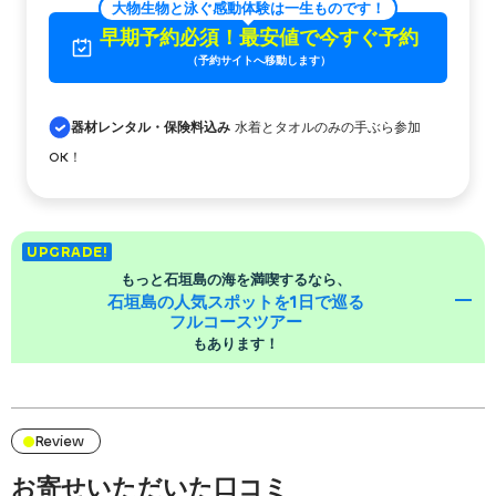
大物生物と泳ぐ感動体験は一生ものです！
早期予約必須！最安値で今すぐ予約
（予約サイトへ移動します）
器材レンタル・保険料込み
水着とタオルのみの手ぶら参加
OK！
UPGRADE!
もっと石垣島の海を満喫するなら、
石垣島の人気スポットを1日で巡る
フルコースツアー
もあります！
本ツアーに青の洞窟探検・ウミガメビーチシュノーケリ
ングをプラスしてスペシャルな1日にもできます！【セッ
ト割引あり】
Review
1日コース
お寄せいただいた口コミ