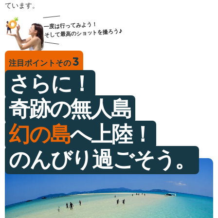
ています。
一度は行ってみよう！
そして最高のショットを撮ろう♪
注目ポイントその
さらに！
奇跡の無人島
幻の島
へ上陸！
のんびり過ごそう。