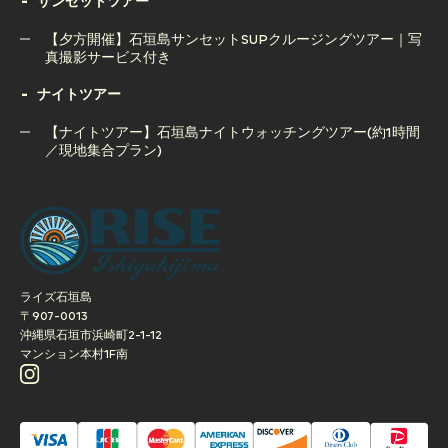
石垣島ボートチャーター完全貸切コース（半日or1日）
サンセットツアー
窟＆ウミガメツアー｜人気の2大スポット制覇
【夕方開催】石垣島サンセットSUPクルージングツアー｜写
真撮影サービス付き
ナイトツアー
【夕方開催】石垣島サンセットSUPクルージングツアー｜写
真撮影サービス付き
【ナイトツアー】石垣島ナイトウォッチングツアー(約1時間
／現地集合プラン)
【ナイトツアー】石垣島ナイトウォッチングツアー(約1時間
／現地集合プラン)
ライズ石垣島
〒907-0013
沖縄県石垣市浜崎町2-1-12
マンション本村1F南