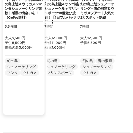
含まれないもの
の島上陸＆ウミガメorマ
幻の島上陸＆サンゴ礁
幻の島上陸シュノーケ
ンタシュノーケリング体
シュノーケル＋マリン
リング＋青の洞窟＆ウ
験｜感動の出会いを！
スポーツ10種遊び放
ミガメツアー｜人気の
お飲み物（お1人様につき1つ、ペットボトルや水筒等でお飲
（GoPro無料）
題！【1日フルパックツ
2大スポット制覇
アー】
み物のご準備をお願いいたします。）
3.5
時間
7
時間
7
時間
GoPro用マイクロSDカード（現地販売ございます/2,000円）
大人9,500
円
大人16,800
円
大人12,500
円
子供8,500
円
子供11,000
円
子供8,500
円
乗船のみ3,000
円
幼児7,000
円
必要事項
幻の島
幻の島
幻の島
青の洞窟
シュノーケリング
シュノーケリング
シュノーケリング
石垣島の港には更衣室やロッカー等の施設がございません。
マンタ
ウミガメ
マリンスポーツ
ウミガメ
そのため、水着は予めご着用の上お越しください。ご持参い
ただくお荷物も最小限にてお願いいたします。
グループ内にご高齢の方、持病をお持ちの方は予め医師の承
諾が必要となります。また、56歳以上の方、妊娠中の方は安
全の為ツアーのご参加は出来ません。当日該当される方がい
らっしゃった場合は、ご参加をお断りさせて頂きますのでご
了承下さい。
こちらのシュノーケルツアーは、ウミガメまたはマンタを探