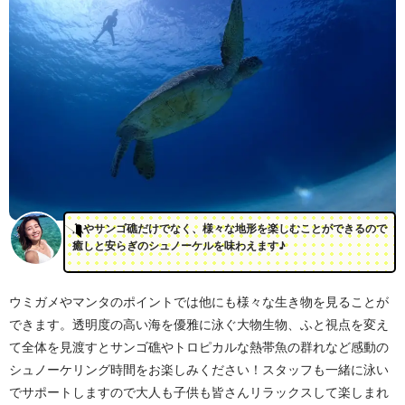
魚やサンゴ礁だけでなく、様々な地形を楽しむことができるので
癒しと安らぎのシュノーケルを味わえます♪
ウミガメやマンタのポイントでは他にも様々な生き物を見ることが
できます。透明度の高い海を優雅に泳ぐ大物生物、ふと視点を変え
て全体を見渡すとサンゴ礁やトロピカルな熱帯魚の群れなど感動の
シュノーケリング時間をお楽しみください！スタッフも一緒に泳い
でサポートしますので大人も子供も皆さんリラックスして楽しまれ