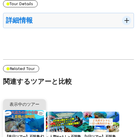
Tour Details
11:00
幻の島へ移動
詳細情報
ウミガメシュノーケルまたはマンタシュノーケル後は、幻の島まで移動しま
す。幻の島周辺は周囲が浅くなり、スーパークリアーなエメラルドブルーの
世界が広がっています。幻の島へ到着後は、約30分フリータイムとなりま
すので、記念撮影やのんびりと八重山の海を堪能してください！
含まれるもの
11:30
幻の島終了。港へ向け出発
Related Tour
ガイド料
関連するツアーと比較
保険加入料
12:00
シュノーケリングに必要な器材全て（冬季はウェットスーツ
港到着・解散
含む）
表示中のツアー
直接集合の場合、参加1グループにつき、GoPro無料レンタル
いたします。
【半日ツアー】石垣島 幻
＜人気No,1！＞石垣島
【1日ツアー】石垣島