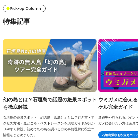
しに行くツアーです。2つの生き物はそれぞれの生息域が異な
Pick-up Column
るため、いずれかの生き物に高確率で出会える場所へ様々な
状況を考慮した上で（天候・海況・直近の遭遇率など）当日
特集記事
船長が決定いたします。お客様によるリクエストはお受けで
きませんのでご了承ください。
こちらのコースは5才からご参加可能です。浮き輪なしで泳げ
るお子さんがご参加可能です。
無料GoProレンタルをご希望の方はマイクロSDをご持参くだ
さい。ご用意できない場合は現地販売もございます。
（2,000円）
持ち物・服装
幻の島とは？石垣島で話題の絶景スポット
ウミガメに会える
を徹底解説
ケル完全ガイド
①水着（事前着用）、②タオル、③お飲み物、④濡れても構
石垣島の絶景スポット「幻の島（浜島）」とは？行き方・ア
遭遇率や見られるポイン
わないサンダル等
クセス方法・見どころ・ベストシーズンを現地ガイドが分か
ガメに会いたい方は必見
必要な方は、日焼け止め・日焼け対策用のラッシュガード等
りやすく解説。初めて幻の島を調べる方の事前理解に役立つ
情報をまとめました。
をご持参ください。
石垣島満喫お役立ちコラ