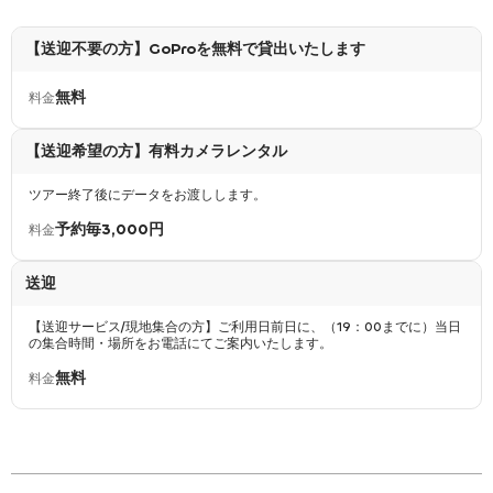
には無料駐車スペースがございます。
【送迎不要の方】GoProを無料で貸出いたします
8:30
無料
料金
乗船～出港
乗船していただき、当日のツアーの流れやボートトイレの使用方法など乗船
【送迎希望の方】有料カメラレンタル
に際しての簡単なご説明を行います。（約5分程度） 当日ご案内させてい
ただくスタッフの自己紹介をさせていただき、さぁ出港です！
ツアー終了後にデータをお渡しします。
予約毎3,000円
料金
9:30 - 10:30
ウミガメorマンタポイント到着
送迎
出港から約35～50分ほどボートを走らせウミガメポイントまたはマンタポ
【送迎サービス/現地集合の方】ご利用日前日に、（19：00までに）当日
イントへ到着です。ポイントへ到着後は、シュノーケリングの講習をいたし
の集合時間・場所をお電話にてご案内いたします。
ますので、シュノーケル初心者の方でも安心して泳ぐことができます。講習
後は、いざウミガメやマンタを探しにシュノーケリング開始。当日の天候や
無料
料金
直近の遭遇率を加味した上で高確率でいずれかの生き物に出会える場所に船
長が向かいます。シュノーケリングポイントでの滞在時間は約50分。たっ
ぷりと時間があるので大物生物や可愛らしい小魚の群れと泳ぐ素敵な時間を
お楽しみください。