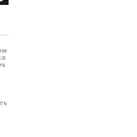
20
に石
びを
でも