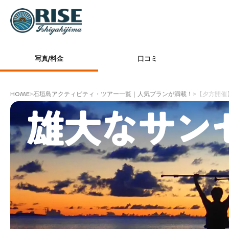
写真/料金
口コミ
HOME
>
石垣島アクティビティ・ツアー一覧｜人気プランが満載！
>
【夕方開催