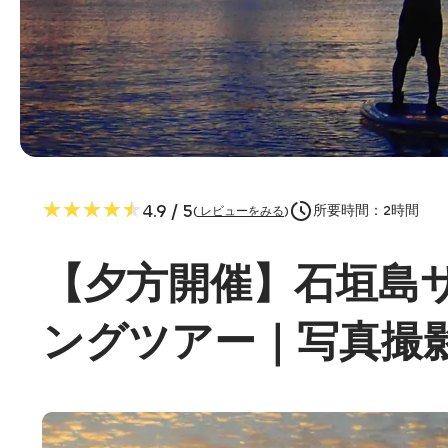
★★★★★
★★★★★
4.9
/ 5
所要時間：
2
時間
(
レビューをみる
)
【夕方開催】石垣島サ
ングツアー｜写真撮