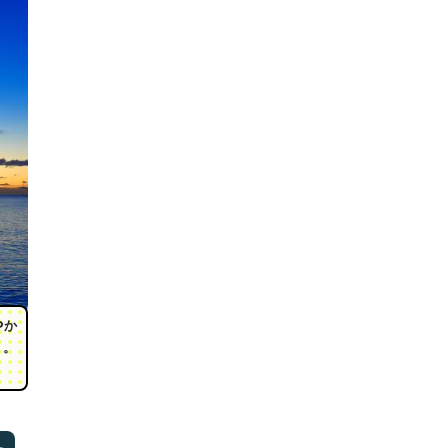
Pか
く。