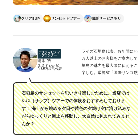
クリアSUP
サンセットツアー
撮影サービスあり
ライズ石垣島代表。19年間に
アクティビティ
・プランナー
万人以上のお客様をご案内して
清水 皓
垣島の魅力を最大限に伝えるこ
(しみず ひかる)
RISE石垣島代表
楽しむ。環境省「国際サンゴ礁
石垣島のサンセットを思いきり楽しむために、当店では
SUP（サップ）ツアーでの体験をおすすめしておりま
す！ 海上から眺める夕日や茜色の夕焼け空に溶け込みな
がらゆっくりと海上を移動し、大自然に包まれてみませ
んか？