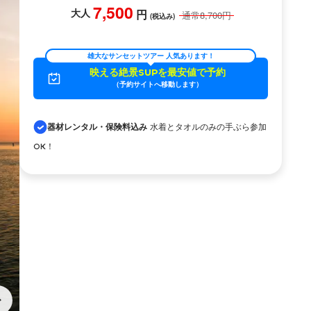
7,500
大人
円
通常
8,700
円
(税込み)
雄大なサンセットツアー 人気あります！
映える絶景SUPを最安値で予約
（予約サイトへ移動します）
水着とタオルのみの手ぶら参加
器材レンタル・保険料込み
OK！