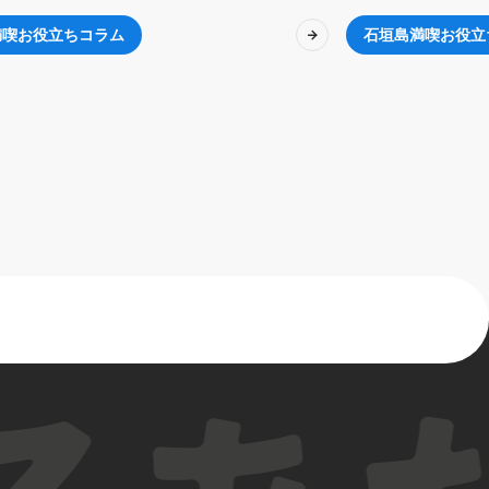
満喫お役立ちコラム
石垣島満喫お役立