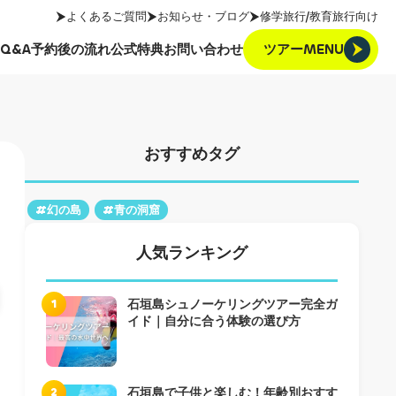
よくあるご質問
お知らせ・ブログ
修学旅行/教育旅行向け
ツアーMENU
Q&A
予約後の流れ
公式特典
お問い合わせ
ツアーMENU
Q&A
予約後の流れ
公式特典
お問い合わせ
おすすめタグ
#幻の島
#青の洞窟
人気ランキング
1
石垣島シュノーケリングツアー完全ガ
イド｜自分に合う体験の選び方
2
石垣島で子供と楽しむ！年齢別おすす