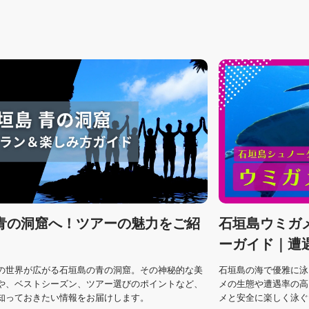
青の洞窟へ！ツアーの魅力をご紹
石垣島ウミガ
ーガイド｜遭
の世界が広がる石垣島の青の洞窟。その神秘的な美
石垣島の海で優雅に泳
や、ベストシーズン、ツアー選びのポイントなど、
メの生態や遭遇率の高
知っておきたい情報をお届けします。
メと安全に楽しく泳ぐ