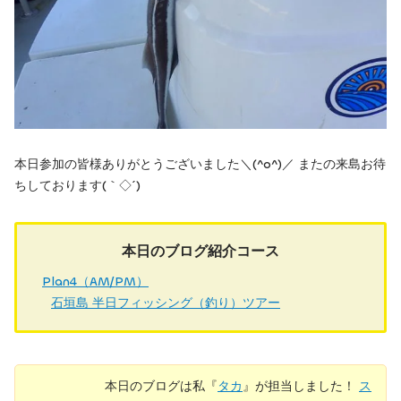
本日参加の皆様ありがとうございました＼(^o^)／ またの来島お待
ちしております(｀◇´)ゞ
本日のブログ紹介コース
Plan4（AM/PM）
石垣島 半日フィッシング（釣り）ツアー
本日のブログは私『
タカ
』が担当しました！
ス