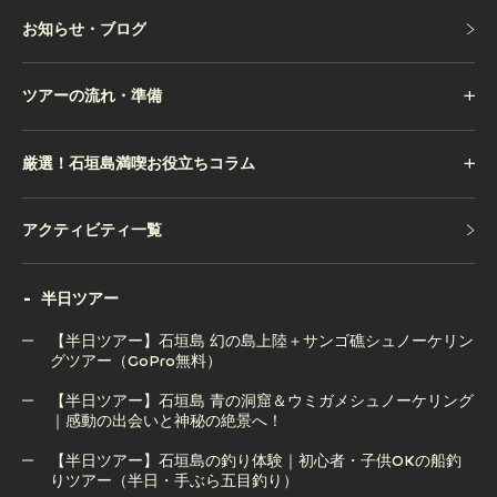
お知らせ・ブログ
お知らせ・ブログ
ツアーの流れ・準備
厳選！石垣島満喫お役立ちコラム
アクティビティ一覧
アクティビティ一覧
半日ツアー
【半日ツアー】石垣島 幻の島上陸＋サンゴ礁シュノーケリン
グツアー（GoPro無料）
【半日ツアー】石垣島 青の洞窟＆ウミガメシュノーケリング
【半日ツアー】石垣島 幻の島上陸＋サンゴ礁シュノーケリン
｜感動の出会いと神秘の絶景へ！
グツアー（GoPro無料）
【半日ツアー】石垣島の釣り体験｜初心者・子供OKの船釣
りツアー（半日・手ぶら五目釣り）
【半日ツアー】石垣島 青の洞窟＆ウミガメシュノーケリング