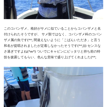
このコバンザメ、格好がサメに似ていることからコバンザメと名
付けられたそうですが、 サメ類ではなく、コバンザメ科のコバン
ザメ属の魚です(^^; 間違えないように「こばんいただき」と言う
和名が提唱されましたが定着しなかったそうです(^^;))) センスな
さ過ぎですよね(^w^) ついでにキャビンにピッタリと持ち前の特
技を披露してもらい、色んな意味で盛り上げてくれました(^^;