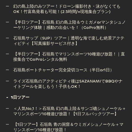
｜感動の出会いと神秘の絶景へ！
幻の島上陸のみツアー！ドローン撮影付き・泳がなくても
OK！竹富島発着も可能！(2.5時間/※現地集合プラン)
【半日ツアー】石垣島の釣り体験｜初心者・子供OKの船釣
りツアー（半日・手ぶら五目釣り）
【半日ツアー】石垣島 幻の島上陸＆ウミガメorマンタシュノ
ーケリング体験｜感動の出会いを！（GoPro無料）
幻の島上陸のみツアー！ドローン撮影付き・泳がなくても
OK！竹富島発着も可能！(2.5時間/※現地集合プラン)
石垣島サップ（SUP）ツアー｜透明な海で楽しむ絶景アクテ
ィビティ【写真撮影サービス付き】
【半日ツアー】石垣島 幻の島上陸＆ウミガメorマンタシュノ
ーケリング体験｜感動の出会いを！（GoPro無料）
【半日ツアー】石垣島でマリンスポーツ10種遊び放題！｜直
接集合でGoProレンタル無料
石垣島サップ（SUP）ツアー｜透明な海で楽しむ絶景アクテ
ィビティ【写真撮影サービス付き】
石垣島ボートチャーター完全貸切コース（半日or1日）
【半日ツアー】石垣島でマリンスポーツ10種遊び放題！｜直
石垣島ボートチャーター完全貸切コース（半日or1日）
ライズ石垣島のアクティビティ後はSAZANAMIでBBQやナ
接集合でGoProレンタル無料
イトプールを楽しもう！子供もOK！
1日ツアー
ライズ石垣島のアクティビティ後はSAZANAMIでBBQやナ
＜人気No,1！＞石垣島 幻の島上陸＆サンゴ礁シュノーケル＋
イトプールを楽しもう！子供もOK！
マリンスポーツ10種遊び放題！【1日フルパックツアー】
【1日ツアー】石垣島 青の洞窟＆ウミガメシュノーケル＋マ
リンスポーツ10種遊び放題！
＜人気No,1！＞石垣島 幻の島上陸＆サンゴ礁シュノーケル＋