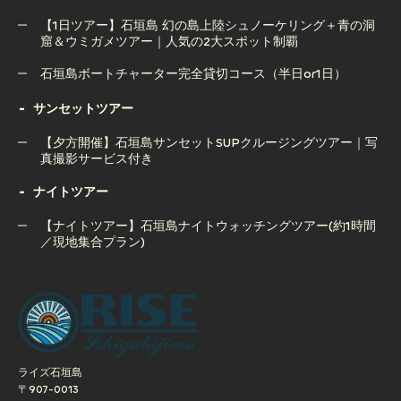
マリンスポーツ10種遊び放題！【1日フルパックツアー】
【1日ツアー】石垣島 幻の島上陸シュノーケリング＋青の洞
窟＆ウミガメツアー｜人気の2大スポット制覇
【1日ツアー】石垣島 青の洞窟＆ウミガメシュノーケル＋マ
リンスポーツ10種遊び放題！
石垣島ボートチャーター完全貸切コース（半日or1日）
【1日ツアー】石垣島 幻の島上陸シュノーケリング＋青の洞
石垣島ボートチャーター完全貸切コース（半日or1日）
サンセットツアー
窟＆ウミガメツアー｜人気の2大スポット制覇
【夕方開催】石垣島サンセットSUPクルージングツアー｜写
真撮影サービス付き
ナイトツアー
【夕方開催】石垣島サンセットSUPクルージングツアー｜写
真撮影サービス付き
【ナイトツアー】石垣島ナイトウォッチングツアー(約1時間
／現地集合プラン)
【ナイトツアー】石垣島ナイトウォッチングツアー(約1時間
／現地集合プラン)
ライズ石垣島
〒907-0013