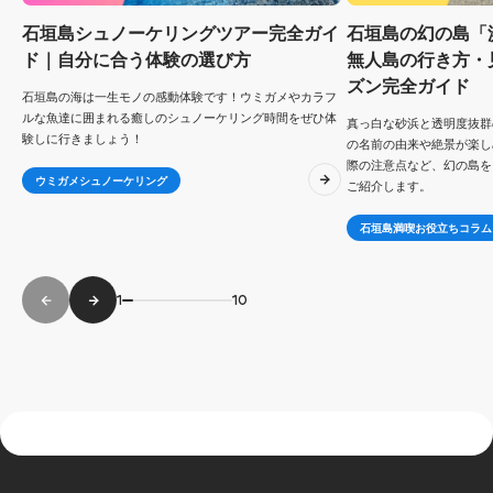
石垣島シュノーケリングツアー完全ガイ
石垣島の幻の島「
ド｜自分に合う体験の選び方
無人島の行き方・
ズン完全ガイド
石垣島の海は一生モノの感動体験です！ウミガメやカラフ
ルな魚達に囲まれる癒しのシュノーケリング時間をぜひ体
真っ白な砂浜と透明度抜群
験しに行きましょう！
の名前の由来や絶景が楽し
際の注意点など、幻の島を
ウミガメシュノーケリング
ご紹介します。
石垣島満喫お役立ちコラム
1
10