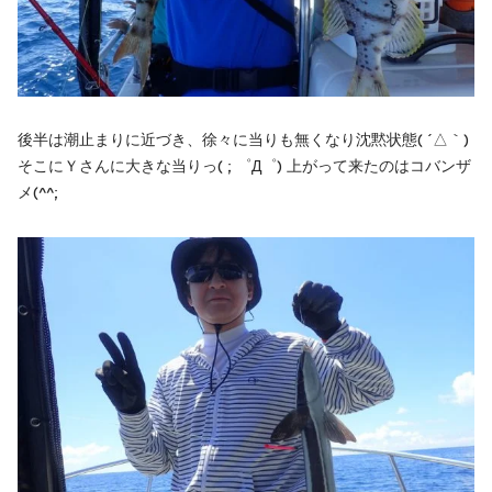
後半は潮止まりに近づき、徐々に当りも無くなり沈黙状態( ´△｀)
そこにＹさんに大きな当りっ( ; ゜Д゜) 上がって来たのはコバンザ
メ(^^;