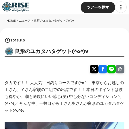
ツアーを探す
HOME
>
ニュース
>
良形のユカタハタゲット(^o^)v
2018.9.3
良形のユカタハタゲット(^o^)v
タカです！！ 大人気半日釣りコースです(^o^ゞ 東京からお越しの
Ｉさん、Ｙさん家族の二組での出港です！！ 本日のポイントは波
も穏やか、潮も適度にいい感じ(笑) 申し分ないコンディション＼
(^-^)／ そんな中、一投目からＩさん奥さんが良形のユカタハタゲ
ット(^o^)v