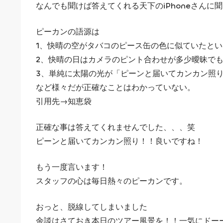
なんでも聞けば答えてくれる天下のiPhoneさんに
ピーカンの語源は
1、快晴の空がタバコのピース缶の色に似ていたとい
2、快晴の日はカメラのピント合わせが多少曖昧で
3、単純に太陽の光が「ピーンと届いてカンカン照
など様々だが正確なことはわかっていない。
引用先→知恵袋
正確な事は答えてくれませんでした、、、笑
ピーンと届いてカンカン照り！！良いですね！
もう一度言います！
スタッフの心は毎日熱々のピーカンです。
おっと、脱線してしまいました
余談はさておき本日のツアー風景を！！一気にドー