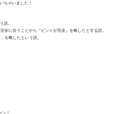
聞いちゃいました！
う説。
も完全に合うことから『ピントが完全』を略したとする説。
り」を略したという説。
ーン！