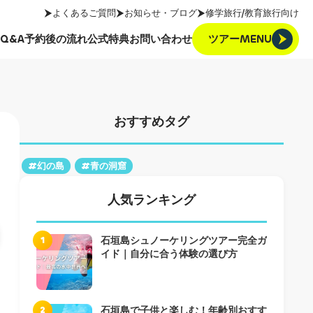
よくあるご質問
お知らせ・ブログ
修学旅行/教育旅行向け
ツアーMENU
Q&A
予約後の流れ
公式特典
お問い合わせ
ツアーMENU
Q&A
予約後の流れ
公式特典
お問い合わせ
おすすめタグ
#幻の島
#青の洞窟
人気ランキング
1
石垣島シュノーケリングツアー完全ガ
イド｜自分に合う体験の選び方
2
石垣島で子供と楽しむ！年齢別おすす