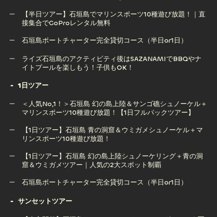
ーケリング体験｜感動の出会いを！（GoPro無料）
【半日ツアー】石垣島でマリンスポーツ10種遊び放題！｜直
接集合でGoProレンタル無料
石垣島サップ（SUP）ツアー｜透明な海で楽しむ絶景アクテ
ィビティ【写真撮影サービス付き】
石垣島ボートチャーター完全貸切コース（半日or1日）
【半日ツアー】石垣島でマリンスポーツ10種遊び放題！｜直
石垣島ボートチャーター完全貸切コース（半日or1日）
ライズ石垣島のアクティビティ後はSAZANAMIでBBQやナ
接集合でGoProレンタル無料
イトプールを楽しもう！子供もOK！
1日ツアー
ライズ石垣島のアクティビティ後はSAZANAMIでBBQやナ
＜人気No,1！＞石垣島 幻の島上陸＆サンゴ礁シュノーケル＋
イトプールを楽しもう！子供もOK！
マリンスポーツ10種遊び放題！【1日フルパックツアー】
【1日ツアー】石垣島 青の洞窟＆ウミガメシュノーケル＋マ
リンスポーツ10種遊び放題！
＜人気No,1！＞石垣島 幻の島上陸＆サンゴ礁シュノーケル＋
マリンスポーツ10種遊び放題！【1日フルパックツアー】
【1日ツアー】石垣島 幻の島上陸シュノーケリング＋青の洞
窟＆ウミガメツアー｜人気の2大スポット制覇
【1日ツアー】石垣島 青の洞窟＆ウミガメシュノーケル＋マ
リンスポーツ10種遊び放題！
石垣島ボートチャーター完全貸切コース（半日or1日）
【1日ツアー】石垣島 幻の島上陸シュノーケリング＋青の洞
石垣島ボートチャーター完全貸切コース（半日or1日）
サンセットツアー
窟＆ウミガメツアー｜人気の2大スポット制覇