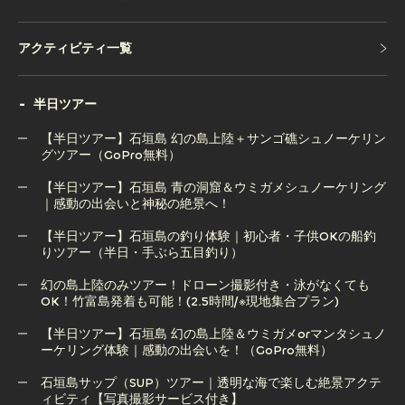
アクティビティ一覧
アクティビティ一覧
半日ツアー
【半日ツアー】石垣島 幻の島上陸＋サンゴ礁シュノーケリン
グツアー（GoPro無料）
【半日ツアー】石垣島 青の洞窟＆ウミガメシュノーケリング
【半日ツアー】石垣島 幻の島上陸＋サンゴ礁シュノーケリン
｜感動の出会いと神秘の絶景へ！
グツアー（GoPro無料）
【半日ツアー】石垣島の釣り体験｜初心者・子供OKの船釣
りツアー（半日・手ぶら五目釣り）
【半日ツアー】石垣島 青の洞窟＆ウミガメシュノーケリング
｜感動の出会いと神秘の絶景へ！
幻の島上陸のみツアー！ドローン撮影付き・泳がなくても
OK！竹富島発着も可能！(2.5時間/※現地集合プラン)
【半日ツアー】石垣島の釣り体験｜初心者・子供OKの船釣
りツアー（半日・手ぶら五目釣り）
【半日ツアー】石垣島 幻の島上陸＆ウミガメorマンタシュノ
ーケリング体験｜感動の出会いを！（GoPro無料）
幻の島上陸のみツアー！ドローン撮影付き・泳がなくても
OK！竹富島発着も可能！(2.5時間/※現地集合プラン)
石垣島サップ（SUP）ツアー｜透明な海で楽しむ絶景アクテ
ィビティ【写真撮影サービス付き】
【半日ツアー】石垣島 幻の島上陸＆ウミガメorマンタシュノ