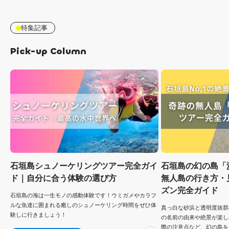
特集記事
Pick-up Column
石垣島シュノーケリングツアー完全ガイ
石垣島の幻の島「
ド｜自分に合う体験の選び方
無人島の行き方・
ズン完全ガイド
石垣島の海は一生モノの感動体験です！ウミガメやカラフ
ルな魚達に囲まれる癒しのシュノーケリング時間をぜひ体
真っ白な砂浜と透明度抜群
験しに行きましょう！
の名前の由来や絶景が楽し
際の注意点など、幻の島を