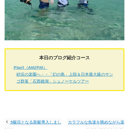
本日のブログ紹介コース
Plan1（AM/PM）
砂浜の楽園へ・・「幻の島」上陸＆日本最大級のサン
ゴ群落「石西礁湖」シュノーケルツアー
5艇目となる新艇導入しまし
カラフルな魚達を眺めながら楽