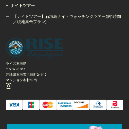
ナイトツアー
【夕方開催】石垣島サンセットSUPクルージングツアー｜写
真撮影サービス付き
【ナイトツアー】石垣島ナイトウォッチングツアー(約1時間
／現地集合プラン)
【ナイトツアー】石垣島ナイトウォッチングツアー(約1時間
／現地集合プラン)
ライズ石垣島
〒907-0013
沖縄県石垣市浜崎町2-1-12
マンション本村1F南