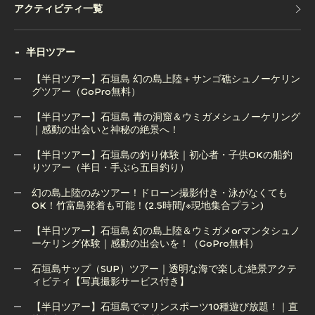
アクティビティ一覧
アクティビティ一覧
半日ツアー
【半日ツアー】石垣島 幻の島上陸＋サンゴ礁シュノーケリン
グツアー（GoPro無料）
【半日ツアー】石垣島 青の洞窟＆ウミガメシュノーケリング
【半日ツアー】石垣島 幻の島上陸＋サンゴ礁シュノーケリン
｜感動の出会いと神秘の絶景へ！
グツアー（GoPro無料）
【半日ツアー】石垣島の釣り体験｜初心者・子供OKの船釣
りツアー（半日・手ぶら五目釣り）
【半日ツアー】石垣島 青の洞窟＆ウミガメシュノーケリング
｜感動の出会いと神秘の絶景へ！
幻の島上陸のみツアー！ドローン撮影付き・泳がなくても
OK！竹富島発着も可能！(2.5時間/※現地集合プラン)
【半日ツアー】石垣島の釣り体験｜初心者・子供OKの船釣
りツアー（半日・手ぶら五目釣り）
【半日ツアー】石垣島 幻の島上陸＆ウミガメorマンタシュノ
ーケリング体験｜感動の出会いを！（GoPro無料）
幻の島上陸のみツアー！ドローン撮影付き・泳がなくても
OK！竹富島発着も可能！(2.5時間/※現地集合プラン)
石垣島サップ（SUP）ツアー｜透明な海で楽しむ絶景アクテ
ィビティ【写真撮影サービス付き】
【半日ツアー】石垣島 幻の島上陸＆ウミガメorマンタシュノ
ーケリング体験｜感動の出会いを！（GoPro無料）
【半日ツアー】石垣島でマリンスポーツ10種遊び放題！｜直