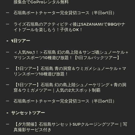
接集合でGoProレンタル無料
石垣島サップ（SUP）ツアー｜透明な海で楽しむ絶景アクテ
ィビティ【写真撮影サービス付き】
石垣島ボートチャーター完全貸切コース（半日or1日）
【半日ツアー】石垣島でマリンスポーツ10種遊び放題！｜直
石垣島ボートチャーター完全貸切コース（半日or1日）
ライズ石垣島のアクティビティ後はSAZANAMIでBBQやナ
接集合でGoProレンタル無料
イトプールを楽しもう！子供もOK！
1日ツアー
ライズ石垣島のアクティビティ後はSAZANAMIでBBQやナ
＜人気No,1！＞石垣島 幻の島上陸＆サンゴ礁シュノーケル＋
イトプールを楽しもう！子供もOK！
マリンスポーツ10種遊び放題！【1日フルパックツアー】
【1日ツアー】石垣島 青の洞窟＆ウミガメシュノーケル＋マ
リンスポーツ10種遊び放題！
＜人気No,1！＞石垣島 幻の島上陸＆サンゴ礁シュノーケル＋
マリンスポーツ10種遊び放題！【1日フルパックツアー】
【1日ツアー】石垣島 幻の島上陸シュノーケリング＋青の洞
窟＆ウミガメツアー｜人気の2大スポット制覇
【1日ツアー】石垣島 青の洞窟＆ウミガメシュノーケル＋マ
リンスポーツ10種遊び放題！
石垣島ボートチャーター完全貸切コース（半日or1日）
【1日ツアー】石垣島 幻の島上陸シュノーケリング＋青の洞
石垣島ボートチャーター完全貸切コース（半日or1日）
サンセットツアー
窟＆ウミガメツアー｜人気の2大スポット制覇
【夕方開催】石垣島サンセットSUPクルージングツアー｜写
真撮影サービス付き