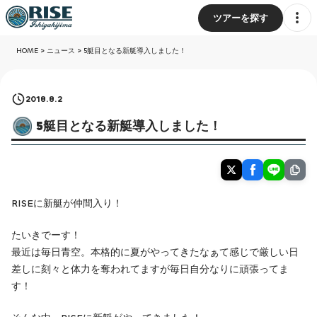
ツアーを探す
HOME
>
ニュース
>
5艇目となる新艇導入しました！
2018.8.2
5艇目となる新艇導入しました！
RISEに新艇が仲間入り！
たいきでーす！
最近は毎日青空。本格的に夏がやってきたなぁて感じで厳しい日
差しに刻々と体力を奪われてますが毎日自分なりに頑張ってま
す！