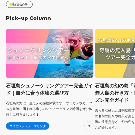
特集記事
Pick-up Column
石垣島シュノーケリングツアー完全ガイ
石垣島の幻の島「
ド｜自分に合う体験の選び方
無人島の行き方・
ズン完全ガイド
石垣島の海は一生モノの感動体験です！ウミガメやカラフ
ルな魚達に囲まれる癒しのシュノーケリング時間をぜひ体
真っ白な砂浜と透明度抜群
験しに行きましょう！
の名前の由来や絶景が楽し
際の注意点など、幻の島を
ウミガメシュノーケリング
ご紹介します。