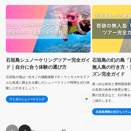
石垣島シュノーケリングツアー完全ガイ
石垣島の幻の島「
ド｜自分に合う体験の選び方
無人島の行き方・
ズン完全ガイド
石垣島の海は一生モノの感動体験です！ウミガメやカラフ
ルな魚達に囲まれる癒しのシュノーケリング時間をぜひ体
真っ白な砂浜と透明度抜群
験しに行きましょう！
の名前の由来や絶景が楽し
際の注意点など、幻の島を
ウミガメシュノーケリング
ご紹介します。
石垣島満喫お役立ちコラム
1
10