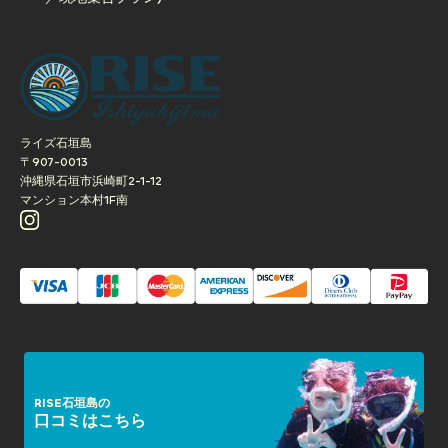
【ナイトツアー】石垣島ナイトウォッチングツアー(約1時間
／現地集合プラン)
ライズ石垣島
〒907-0013
沖縄県石垣市浜崎町2-1-12
マンション本村1F南
RISE石垣島の
口コミはこちら