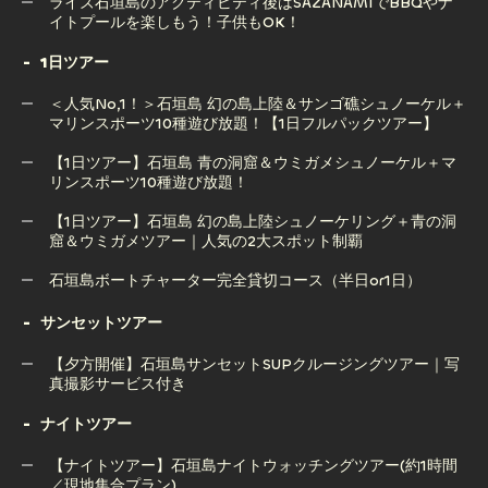
石垣島ボートチャーター完全貸切コース（半日or1日）
ライズ石垣島のアクティビティ後はSAZANAMIでBBQやナ
接集合でGoProレンタル無料
イトプールを楽しもう！子供もOK！
1日ツアー
ライズ石垣島のアクティビティ後はSAZANAMIでBBQやナ
＜人気No,1！＞石垣島 幻の島上陸＆サンゴ礁シュノーケル＋
イトプールを楽しもう！子供もOK！
マリンスポーツ10種遊び放題！【1日フルパックツアー】
【1日ツアー】石垣島 青の洞窟＆ウミガメシュノーケル＋マ
リンスポーツ10種遊び放題！
＜人気No,1！＞石垣島 幻の島上陸＆サンゴ礁シュノーケル＋
マリンスポーツ10種遊び放題！【1日フルパックツアー】
【1日ツアー】石垣島 幻の島上陸シュノーケリング＋青の洞
窟＆ウミガメツアー｜人気の2大スポット制覇
【1日ツアー】石垣島 青の洞窟＆ウミガメシュノーケル＋マ
リンスポーツ10種遊び放題！
石垣島ボートチャーター完全貸切コース（半日or1日）
【1日ツアー】石垣島 幻の島上陸シュノーケリング＋青の洞
石垣島ボートチャーター完全貸切コース（半日or1日）
サンセットツアー
窟＆ウミガメツアー｜人気の2大スポット制覇
【夕方開催】石垣島サンセットSUPクルージングツアー｜写
真撮影サービス付き
ナイトツアー
【夕方開催】石垣島サンセットSUPクルージングツアー｜写
真撮影サービス付き
【ナイトツアー】石垣島ナイトウォッチングツアー(約1時間
／現地集合プラン)