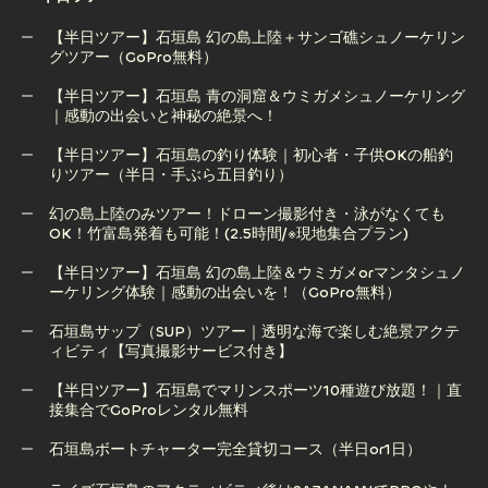
【半日ツアー】石垣島 幻の島上陸＋サンゴ礁シュノーケリン
グツアー（GoPro無料）
【半日ツアー】石垣島 青の洞窟＆ウミガメシュノーケリング
【半日ツアー】石垣島 幻の島上陸＋サンゴ礁シュノーケリン
｜感動の出会いと神秘の絶景へ！
グツアー（GoPro無料）
【半日ツアー】石垣島の釣り体験｜初心者・子供OKの船釣
りツアー（半日・手ぶら五目釣り）
【半日ツアー】石垣島 青の洞窟＆ウミガメシュノーケリング
｜感動の出会いと神秘の絶景へ！
幻の島上陸のみツアー！ドローン撮影付き・泳がなくても
OK！竹富島発着も可能！(2.5時間/※現地集合プラン)
【半日ツアー】石垣島の釣り体験｜初心者・子供OKの船釣
りツアー（半日・手ぶら五目釣り）
【半日ツアー】石垣島 幻の島上陸＆ウミガメorマンタシュノ
ーケリング体験｜感動の出会いを！（GoPro無料）
幻の島上陸のみツアー！ドローン撮影付き・泳がなくても
OK！竹富島発着も可能！(2.5時間/※現地集合プラン)
石垣島サップ（SUP）ツアー｜透明な海で楽しむ絶景アクテ
ィビティ【写真撮影サービス付き】
【半日ツアー】石垣島 幻の島上陸＆ウミガメorマンタシュノ
ーケリング体験｜感動の出会いを！（GoPro無料）
【半日ツアー】石垣島でマリンスポーツ10種遊び放題！｜直
接集合でGoProレンタル無料
石垣島サップ（SUP）ツアー｜透明な海で楽しむ絶景アクテ
ィビティ【写真撮影サービス付き】
石垣島ボートチャーター完全貸切コース（半日or1日）
【半日ツアー】石垣島でマリンスポーツ10種遊び放題！｜直