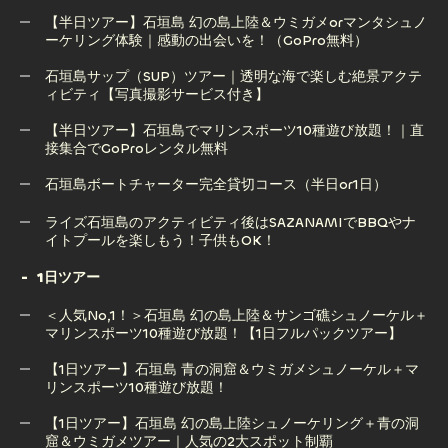
りツアー（半日・手ぶら五目釣り）
【半日ツアー】石垣島 幻の島上陸＆ウミガメorマンタシュノ
ーケリング体験｜感動の出会いを！（GoPro無料）
幻の島上陸のみツアー！ドローン撮影付き・泳がなくても
OK！竹富島発着も可能！(2.5時間/※現地集合プラン)
石垣島サップ（SUP）ツアー｜透明な海で楽しむ絶景アクテ
ィビティ【写真撮影サービス付き】
【半日ツアー】石垣島 幻の島上陸＆ウミガメorマンタシュノ
ーケリング体験｜感動の出会いを！（GoPro無料）
【半日ツアー】石垣島でマリンスポーツ10種遊び放題！｜直
接集合でGoProレンタル無料
石垣島サップ（SUP）ツアー｜透明な海で楽しむ絶景アクテ
ィビティ【写真撮影サービス付き】
石垣島ボートチャーター完全貸切コース（半日or1日）
【半日ツアー】石垣島でマリンスポーツ10種遊び放題！｜直
石垣島ボートチャーター完全貸切コース（半日or1日）
ライズ石垣島のアクティビティ後はSAZANAMIでBBQやナ
接集合でGoProレンタル無料
イトプールを楽しもう！子供もOK！
1日ツアー
ライズ石垣島のアクティビティ後はSAZANAMIでBBQやナ
＜人気No,1！＞石垣島 幻の島上陸＆サンゴ礁シュノーケル＋
イトプールを楽しもう！子供もOK！
マリンスポーツ10種遊び放題！【1日フルパックツアー】
【1日ツアー】石垣島 青の洞窟＆ウミガメシュノーケル＋マ
リンスポーツ10種遊び放題！
＜人気No,1！＞石垣島 幻の島上陸＆サンゴ礁シュノーケル＋
マリンスポーツ10種遊び放題！【1日フルパックツアー】
【1日ツアー】石垣島 幻の島上陸シュノーケリング＋青の洞
窟＆ウミガメツアー｜人気の2大スポット制覇
【1日ツアー】石垣島 青の洞窟＆ウミガメシュノーケル＋マ