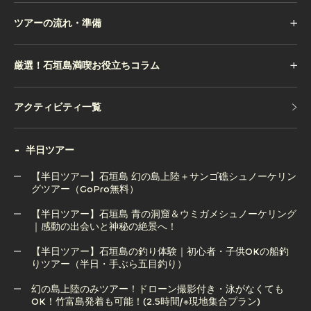
ツアーの流れ・準備
厳選！石垣島満喫お役立ちコラム
アクティビティ一覧
アクティビティ一覧
半日ツアー
【半日ツアー】石垣島 幻の島上陸＋サンゴ礁シュノーケリン
グツアー（GoPro無料）
【半日ツアー】石垣島 青の洞窟＆ウミガメシュノーケリング
【半日ツアー】石垣島 幻の島上陸＋サンゴ礁シュノーケリン
｜感動の出会いと神秘の絶景へ！
グツアー（GoPro無料）
【半日ツアー】石垣島の釣り体験｜初心者・子供OKの船釣
りツアー（半日・手ぶら五目釣り）
【半日ツアー】石垣島 青の洞窟＆ウミガメシュノーケリング
｜感動の出会いと神秘の絶景へ！
幻の島上陸のみツアー！ドローン撮影付き・泳がなくても
OK！竹富島発着も可能！(2.5時間/※現地集合プラン)
【半日ツアー】石垣島の釣り体験｜初心者・子供OKの船釣