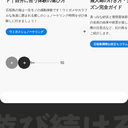
ド｜自分に合う体験の選び方
無人島の行き方・
ズン完全ガイド
石垣島の海は一生モノの感動体験です！ウミガメやカラフ
ルな魚達に囲まれる癒しのシュノーケリング時間をぜひ体
真っ白な砂浜と透明度抜群
験しに行きましょう！
の名前の由来や絶景が楽し
際の注意点など、幻の島を
ウミガメシュノーケリング
ご紹介します。
石垣島満喫お役立ちコラム
1
10