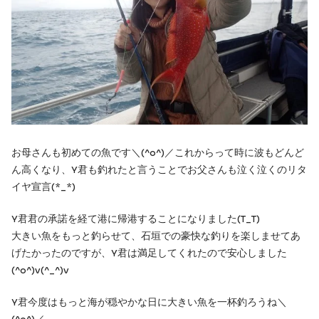
お母さんも初めての魚です＼(^o^)／これからって時に波もどんど
ん高くなり、Y君も釣れたと言うことでお父さんも泣く泣くのリタ
イヤ宣言(*_*)
Y君君の承諾を経て港に帰港することになりました(T_T)
大きい魚をもっと釣らせて、石垣での豪快な釣りを楽しませてあ
げたかったのですが、Y君は満足してくれたので安心しました
(^o^)v(^_^)v
Y君今度はもっと海が穏やかな日に大きい魚を一杯釣ろうね＼