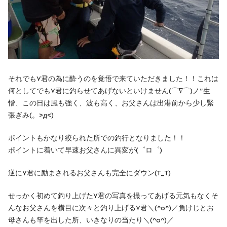
それでもY君の為に酔うのを覚悟で来ていただきました！！これは
何としてでもY君に釣らせてあげないといけません(⌒∇⌒)ノ”生
憎、この日は風も強く、波も高く、お父さんは出港前から少し緊
張ぎみ(。>д<)
ポイントもかなり絞られた所での釣行となりました！！
ポイントに着いて早速お父さんに異変が(゜ロ゜)
逆にY君に励まされるお父さんも完全にダウン(T_T)
せっかく初めて釣り上げたY君の写真を撮ってあげる元気もなくそ
んなお父さんを横目に次々と釣り上げるY君＼(^o^)／負けじとお
母さんも竿を出した所、いきなりの当たり＼(^o^)／