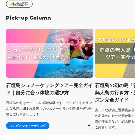
特集記事
Pick-up Column
石垣島シュノーケリングツアー完全ガイ
石垣島の幻の島「
ド｜自分に合う体験の選び方
無人島の行き方・
ズン完全ガイド
石垣島の海は一生モノの感動体験です！ウミガメやカラフ
ルな魚達に囲まれる癒しのシュノーケリング時間をぜひ体
真っ白な砂浜と透明度抜群
験しに行きましょう！
の名前の由来や絶景が楽し
際の注意点など、幻の島を
ウミガメシュノーケリング
ご紹介します。