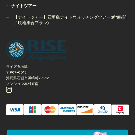
ナイトツアー
【夕方開催】石垣島サンセットSUPクルージングツアー｜写
真撮影サービス付き
【ナイトツアー】石垣島ナイトウォッチングツアー(約1時間
／現地集合プラン)
【ナイトツアー】石垣島ナイトウォッチングツアー(約1時間
／現地集合プラン)
ライズ石垣島
〒907-0013
沖縄県石垣市浜崎町2-1-12
マンション本村1F南