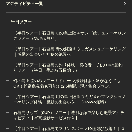
アクティビティ一覧
アクティビティ一覧
半日ツアー
【半日ツアー】石垣島 幻の島上陸＋サンゴ礁シュノーケリン
グツアー（GoPro無料）
【半日ツアー】石垣島 青の洞窟＆ウミガメシュノーケリング
【半日ツアー】石垣島 幻の島上陸＋サンゴ礁シュノーケリン
｜感動の出会いと神秘の絶景へ！
グツアー（GoPro無料）
【半日ツアー】石垣島の釣り体験｜初心者・子供OKの船釣
りツアー（半日・手ぶら五目釣り）
【半日ツアー】石垣島 青の洞窟＆ウミガメシュノーケリング
｜感動の出会いと神秘の絶景へ！
幻の島上陸のみツアー！ドローン撮影付き・泳がなくても
OK！竹富島発着も可能！(2.5時間/※現地集合プラン)
【半日ツアー】石垣島の釣り体験｜初心者・子供OKの船釣
りツアー（半日・手ぶら五目釣り）
【半日ツアー】石垣島 幻の島上陸＆ウミガメorマンタシュノ
ーケリング体験｜感動の出会いを！（GoPro無料）
幻の島上陸のみツアー！ドローン撮影付き・泳がなくても
OK！竹富島発着も可能！(2.5時間/※現地集合プラン)
石垣島サップ（SUP）ツアー｜透明な海で楽しむ絶景アクテ
ィビティ【写真撮影サービス付き】
【半日ツアー】石垣島 幻の島上陸＆ウミガメorマンタシュノ
ーケリング体験｜感動の出会いを！（GoPro無料）
【半日ツアー】石垣島でマリンスポーツ10種遊び放題！｜直