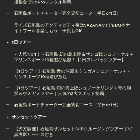
接集合でGoProレンタル無料
石垣島サップ（SUP）ツアー｜透明な海で楽しむ絶景アクテ
ィビティ【写真撮影サービス付き】
石垣島ボートチャーター完全貸切コース（半日or1日）
【半日ツアー】石垣島でマリンスポーツ10種遊び放題！｜直
石垣島ボートチャーター完全貸切コース（半日or1日）
ライズ石垣島のアクティビティ後はSAZANAMIでBBQやナ
接集合でGoProレンタル無料
イトプールを楽しもう！子供もOK！
1日ツアー
ライズ石垣島のアクティビティ後はSAZANAMIでBBQやナ
＜人気No,1！＞石垣島 幻の島上陸＆サンゴ礁シュノーケル＋
イトプールを楽しもう！子供もOK！
マリンスポーツ10種遊び放題！【1日フルパックツアー】
【1日ツアー】石垣島 青の洞窟＆ウミガメシュノーケル＋マ
リンスポーツ10種遊び放題！
＜人気No,1！＞石垣島 幻の島上陸＆サンゴ礁シュノーケル＋
マリンスポーツ10種遊び放題！【1日フルパックツアー】
【1日ツアー】石垣島 幻の島上陸シュノーケリング＋青の洞
窟＆ウミガメツアー｜人気の2大スポット制覇
【1日ツアー】石垣島 青の洞窟＆ウミガメシュノーケル＋マ
リンスポーツ10種遊び放題！
石垣島ボートチャーター完全貸切コース（半日or1日）
【1日ツアー】石垣島 幻の島上陸シュノーケリング＋青の洞
石垣島ボートチャーター完全貸切コース（半日or1日）
サンセットツアー
窟＆ウミガメツアー｜人気の2大スポット制覇
【夕方開催】石垣島サンセットSUPクルージングツアー｜写
真撮影サービス付き