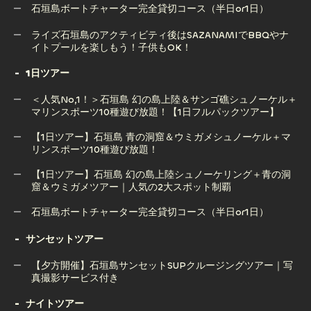
石垣島ボートチャーター完全貸切コース（半日or1日）
【半日ツアー】石垣島でマリンスポーツ10種遊び放題！｜直
石垣島ボートチャーター完全貸切コース（半日or1日）
ライズ石垣島のアクティビティ後はSAZANAMIでBBQやナ
接集合でGoProレンタル無料
イトプールを楽しもう！子供もOK！
1日ツアー
ライズ石垣島のアクティビティ後はSAZANAMIでBBQやナ
＜人気No,1！＞石垣島 幻の島上陸＆サンゴ礁シュノーケル＋
イトプールを楽しもう！子供もOK！
マリンスポーツ10種遊び放題！【1日フルパックツアー】
【1日ツアー】石垣島 青の洞窟＆ウミガメシュノーケル＋マ
リンスポーツ10種遊び放題！
＜人気No,1！＞石垣島 幻の島上陸＆サンゴ礁シュノーケル＋
マリンスポーツ10種遊び放題！【1日フルパックツアー】
【1日ツアー】石垣島 幻の島上陸シュノーケリング＋青の洞
窟＆ウミガメツアー｜人気の2大スポット制覇
【1日ツアー】石垣島 青の洞窟＆ウミガメシュノーケル＋マ
リンスポーツ10種遊び放題！
石垣島ボートチャーター完全貸切コース（半日or1日）
【1日ツアー】石垣島 幻の島上陸シュノーケリング＋青の洞
石垣島ボートチャーター完全貸切コース（半日or1日）
サンセットツアー
窟＆ウミガメツアー｜人気の2大スポット制覇
【夕方開催】石垣島サンセットSUPクルージングツアー｜写
真撮影サービス付き
ナイトツアー
【夕方開催】石垣島サンセットSUPクルージングツアー｜写