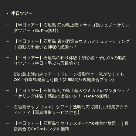
アクティビティ一覧
半日ツアー
【半日ツアー】石垣島 幻の島上陸＋サンゴ礁シュノーケリン
グツアー（GoPro無料）
【半日ツアー】石垣島 青の洞窟＆ウミガメシュノーケリング
【半日ツアー】石垣島 幻の島上陸＋サンゴ礁シュノーケリン
｜感動の出会いと神秘の絶景へ！
グツアー（GoPro無料）
【半日ツアー】石垣島の釣り体験｜初心者・子供OKの船釣
りツアー（半日・手ぶら五目釣り）
【半日ツアー】石垣島 青の洞窟＆ウミガメシュノーケリング
｜感動の出会いと神秘の絶景へ！
幻の島上陸のみツアー！ドローン撮影付き・泳がなくても
OK！竹富島発着も可能！(2.5時間/※現地集合プラン)
【半日ツアー】石垣島の釣り体験｜初心者・子供OKの船釣
りツアー（半日・手ぶら五目釣り）
【半日ツアー】石垣島 幻の島上陸＆ウミガメorマンタシュノ
ーケリング体験｜感動の出会いを！（GoPro無料）
幻の島上陸のみツアー！ドローン撮影付き・泳がなくても
OK！竹富島発着も可能！(2.5時間/※現地集合プラン)
石垣島サップ（SUP）ツアー｜透明な海で楽しむ絶景アクテ
ィビティ【写真撮影サービス付き】
【半日ツアー】石垣島 幻の島上陸＆ウミガメorマンタシュノ
ーケリング体験｜感動の出会いを！（GoPro無料）
【半日ツアー】石垣島でマリンスポーツ10種遊び放題！｜直
接集合でGoProレンタル無料
石垣島サップ（SUP）ツアー｜透明な海で楽しむ絶景アクテ
ィビティ【写真撮影サービス付き】