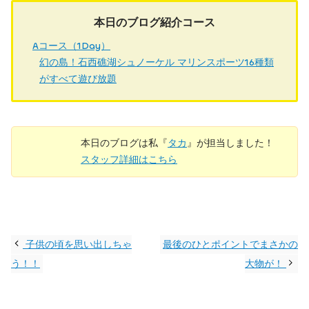
本日のブログ紹介コース
Aコース（1Day）
幻の島！石西礁湖シュノーケル マリンスポーツ16種類
がすべて遊び放題
本日のブログは私『
タカ
』が担当しました！
スタッフ詳細はこちら
子供の頃を思い出しちゃ
最後のひとポイントでまさかの
う！！
大物が！