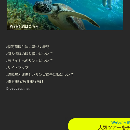
Web予約はこちら
特定商取引法に基づく表記
個人情報の取り扱いについて
当サイトへのリンクについて
サイトマップ
環境省と連携したサンゴ保全活動について
修学旅行/教育旅行向け
© LeaLea, Inc.
Webから
人気ツアーを