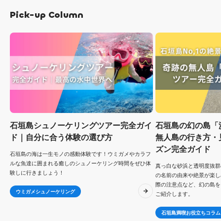
Pick-up Column
石垣島シュノーケリングツアー完全ガイ
石垣島の幻の島「
ド｜自分に合う体験の選び方
無人島の行き方・
ズン完全ガイド
石垣島の海は一生モノの感動体験です！ウミガメやカラフ
ルな魚達に囲まれる癒しのシュノーケリング時間をぜひ体
真っ白な砂浜と透明度抜群
験しに行きましょう！
の名前の由来や絶景が楽し
際の注意点など、幻の島を
ウミガメシュノーケリング
ご紹介します。
石垣島満喫お役立ちコラム