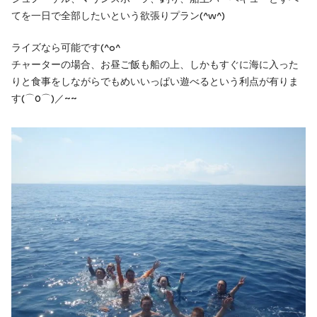
てを一日で全部したいという欲張りプラン(^w^)
ライズなら可能です(^o^ゞ
チャーターの場合、お昼ご飯も船の上、しかもすぐに海に入った
りと食事をしながらでもめいいっぱい遊べるという利点が有りま
す(⌒0⌒)／~~