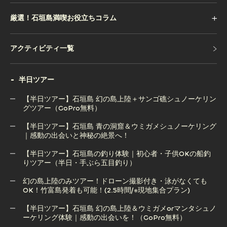
厳選！石垣島満喫お役立ちコラム
アクティビティ一覧
アクティビティ一覧
半日ツアー
【半日ツアー】石垣島 幻の島上陸＋サンゴ礁シュノーケリン
グツアー（GoPro無料）
【半日ツアー】石垣島 青の洞窟＆ウミガメシュノーケリング
【半日ツアー】石垣島 幻の島上陸＋サンゴ礁シュノーケリン
｜感動の出会いと神秘の絶景へ！
グツアー（GoPro無料）
【半日ツアー】石垣島の釣り体験｜初心者・子供OKの船釣
りツアー（半日・手ぶら五目釣り）
【半日ツアー】石垣島 青の洞窟＆ウミガメシュノーケリング
｜感動の出会いと神秘の絶景へ！
幻の島上陸のみツアー！ドローン撮影付き・泳がなくても
OK！竹富島発着も可能！(2.5時間/※現地集合プラン)
【半日ツアー】石垣島の釣り体験｜初心者・子供OKの船釣
りツアー（半日・手ぶら五目釣り）
【半日ツアー】石垣島 幻の島上陸＆ウミガメorマンタシュノ
ーケリング体験｜感動の出会いを！（GoPro無料）
幻の島上陸のみツアー！ドローン撮影付き・泳がなくても