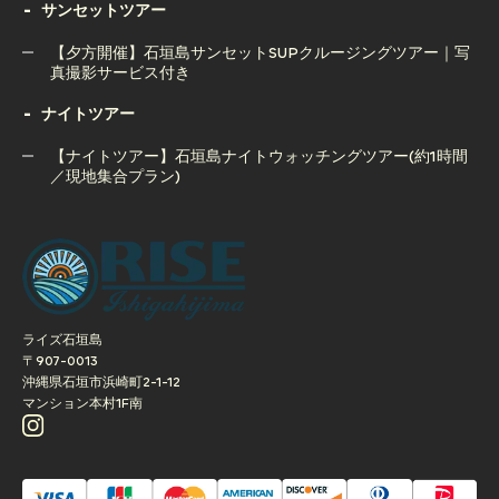
石垣島ボートチャーター完全貸切コース（半日or1日）
サンセットツアー
窟＆ウミガメツアー｜人気の2大スポット制覇
【夕方開催】石垣島サンセットSUPクルージングツアー｜写
真撮影サービス付き
ナイトツアー
【夕方開催】石垣島サンセットSUPクルージングツアー｜写
真撮影サービス付き
【ナイトツアー】石垣島ナイトウォッチングツアー(約1時間
／現地集合プラン)
【ナイトツアー】石垣島ナイトウォッチングツアー(約1時間
／現地集合プラン)
ライズ石垣島
〒907-0013
沖縄県石垣市浜崎町2-1-12
マンション本村1F南