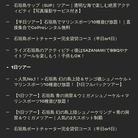
OK！竹富島発着も可能！(2.5時間/※現地集合プラン)
石垣島サップ（SUP）ツアー｜透明な海で楽しむ絶景アクテ
ィビティ【写真撮影サービス付き】
【半日ツアー】石垣島 幻の島上陸＆ウミガメorマンタシュノ
ーケリング体験｜感動の出会いを！（GoPro無料）
【半日ツアー】石垣島でマリンスポーツ10種遊び放題！｜直
接集合でGoProレンタル無料
石垣島サップ（SUP）ツアー｜透明な海で楽しむ絶景アクテ
ィビティ【写真撮影サービス付き】
石垣島ボートチャーター完全貸切コース（半日or1日）
【半日ツアー】石垣島でマリンスポーツ10種遊び放題！｜直
石垣島ボートチャーター完全貸切コース（半日or1日）
ライズ石垣島のアクティビティ後はSAZANAMIでBBQやナ
接集合でGoProレンタル無料
イトプールを楽しもう！子供もOK！
1日ツアー
ライズ石垣島のアクティビティ後はSAZANAMIでBBQやナ
＜人気No,1！＞石垣島 幻の島上陸＆サンゴ礁シュノーケル＋
イトプールを楽しもう！子供もOK！
マリンスポーツ10種遊び放題！【1日フルパックツアー】
【1日ツアー】石垣島 青の洞窟＆ウミガメシュノーケル＋マ
リンスポーツ10種遊び放題！
＜人気No,1！＞石垣島 幻の島上陸＆サンゴ礁シュノーケル＋
マリンスポーツ10種遊び放題！【1日フルパックツアー】
【1日ツアー】石垣島 幻の島上陸シュノーケリング＋青の洞
窟＆ウミガメツアー｜人気の2大スポット制覇
【1日ツアー】石垣島 青の洞窟＆ウミガメシュノーケル＋マ
リンスポーツ10種遊び放題！
石垣島ボートチャーター完全貸切コース（半日or1日）
【1日ツアー】石垣島 幻の島上陸シュノーケリング＋青の洞