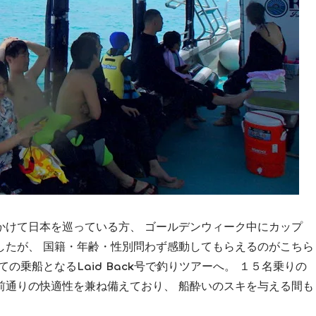
かけて日本を巡っている方、 ゴールデンウィーク中にカップ
したが、 国籍・年齢・性別問わず感動してもらえるのがこちら
の乗船となるLaid Back号で釣りツアーへ。 １５名乗りの
前通りの快適性を兼ね備えており、 船酔いのスキを与える間も