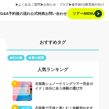
よくあるご質問
お知らせ・ブログ
修学旅行/教育旅行向け
ツアーMENU
Q&A
予約後の流れ
公式特典
お問い合わせ
ツアーMENU
Q&A
予約後の流れ
公式特典
お問い合わせ
おすすめタグ
#幻の島
#青の洞窟
人気ランキング
1
石垣島シュノーケリングツアー完全ガ
イド｜自分に合う体験の選び方
2
石垣島で子供と楽しむ！年齢別おすす