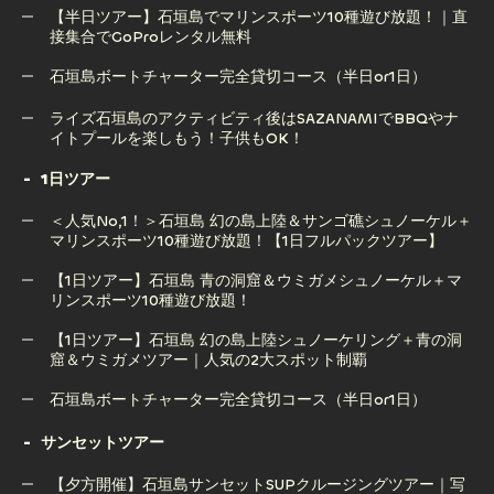
ーケリング体験｜感動の出会いを！（GoPro無料）
【半日ツアー】石垣島でマリンスポーツ10種遊び放題！｜直
接集合でGoProレンタル無料
石垣島サップ（SUP）ツアー｜透明な海で楽しむ絶景アクテ
ィビティ【写真撮影サービス付き】
石垣島ボートチャーター完全貸切コース（半日or1日）
【半日ツアー】石垣島でマリンスポーツ10種遊び放題！｜直
石垣島ボートチャーター完全貸切コース（半日or1日）
ライズ石垣島のアクティビティ後はSAZANAMIでBBQやナ
接集合でGoProレンタル無料
イトプールを楽しもう！子供もOK！
1日ツアー
ライズ石垣島のアクティビティ後はSAZANAMIでBBQやナ
＜人気No,1！＞石垣島 幻の島上陸＆サンゴ礁シュノーケル＋
イトプールを楽しもう！子供もOK！
マリンスポーツ10種遊び放題！【1日フルパックツアー】
【1日ツアー】石垣島 青の洞窟＆ウミガメシュノーケル＋マ
リンスポーツ10種遊び放題！
＜人気No,1！＞石垣島 幻の島上陸＆サンゴ礁シュノーケル＋
マリンスポーツ10種遊び放題！【1日フルパックツアー】
【1日ツアー】石垣島 幻の島上陸シュノーケリング＋青の洞
窟＆ウミガメツアー｜人気の2大スポット制覇
【1日ツアー】石垣島 青の洞窟＆ウミガメシュノーケル＋マ
リンスポーツ10種遊び放題！
石垣島ボートチャーター完全貸切コース（半日or1日）
【1日ツアー】石垣島 幻の島上陸シュノーケリング＋青の洞
石垣島ボートチャーター完全貸切コース（半日or1日）
サンセットツアー
窟＆ウミガメツアー｜人気の2大スポット制覇
【夕方開催】石垣島サンセットSUPクルージングツアー｜写