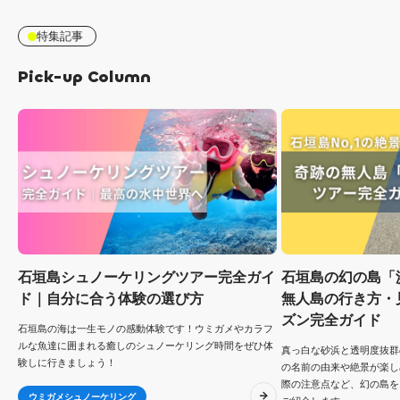
特集記事
Pick-up Column
石垣島シュノーケリングツアー完全ガイ
石垣島の幻の島「
ド｜自分に合う体験の選び方
無人島の行き方・
ズン完全ガイド
石垣島の海は一生モノの感動体験です！ウミガメやカラフ
ルな魚達に囲まれる癒しのシュノーケリング時間をぜひ体
真っ白な砂浜と透明度抜群
験しに行きましょう！
の名前の由来や絶景が楽し
際の注意点など、幻の島を
ウミガメシュノーケリング