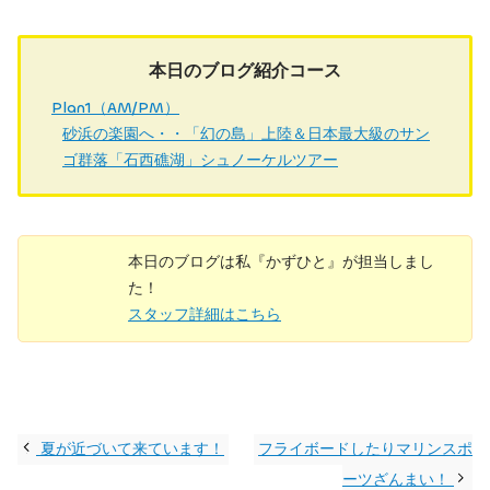
本日のブログ紹介コース
Plan1（AM/PM）
砂浜の楽園へ・・「幻の島」上陸＆日本最大級のサン
ゴ群落「石西礁湖」シュノーケルツアー
本日のブログは私『かずひと』が担当しまし
た！
スタッフ詳細はこちら
夏が近づいて来ています！
フライボードしたりマリンスポ
ーツざんまい！