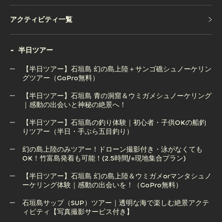
アクティビティ一覧
アクティビティ一覧
半日ツアー
【半日ツアー】石垣島 幻の島上陸＋サンゴ礁シュノーケリン
グツアー（GoPro無料）
【半日ツアー】石垣島 青の洞窟＆ウミガメシュノーケリング
【半日ツアー】石垣島 幻の島上陸＋サンゴ礁シュノーケリン
｜感動の出会いと神秘の絶景へ！
グツアー（GoPro無料）
【半日ツアー】石垣島の釣り体験｜初心者・子供OKの船釣
りツアー（半日・手ぶら五目釣り）
【半日ツアー】石垣島 青の洞窟＆ウミガメシュノーケリング
｜感動の出会いと神秘の絶景へ！
幻の島上陸のみツアー！ドローン撮影付き・泳がなくても
OK！竹富島発着も可能！(2.5時間/※現地集合プラン)
【半日ツアー】石垣島の釣り体験｜初心者・子供OKの船釣
りツアー（半日・手ぶら五目釣り）
【半日ツアー】石垣島 幻の島上陸＆ウミガメorマンタシュノ
ーケリング体験｜感動の出会いを！（GoPro無料）
幻の島上陸のみツアー！ドローン撮影付き・泳がなくても
OK！竹富島発着も可能！(2.5時間/※現地集合プラン)
石垣島サップ（SUP）ツアー｜透明な海で楽しむ絶景アクテ
ィビティ【写真撮影サービス付き】
【半日ツアー】石垣島 幻の島上陸＆ウミガメorマンタシュノ