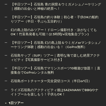
【半日ツアー】石垣島 青の洞窟＆ウミガメシュノーケリング
【半日ツアー】石垣島 幻の島上陸＋サンゴ礁シュノーケリン
｜感動の出会いと神秘の絶景へ！
グツアー（GoPro無料）
【半日ツアー】石垣島の釣り体験｜初心者・子供OKの船釣
りツアー（半日・手ぶら五目釣り）
【半日ツアー】石垣島 青の洞窟＆ウミガメシュノーケリング
｜感動の出会いと神秘の絶景へ！
幻の島上陸のみツアー！ドローン撮影付き・泳がなくても
OK！竹富島発着も可能！(2.5時間/※現地集合プラン)
【半日ツアー】石垣島の釣り体験｜初心者・子供OKの船釣
りツアー（半日・手ぶら五目釣り）
【半日ツアー】石垣島 幻の島上陸＆ウミガメorマンタシュノ
ーケリング体験｜感動の出会いを！（GoPro無料）
幻の島上陸のみツアー！ドローン撮影付き・泳がなくても
OK！竹富島発着も可能！(2.5時間/※現地集合プラン)
石垣島サップ（SUP）ツアー｜透明な海で楽しむ絶景アクテ
ィビティ【写真撮影サービス付き】
【半日ツアー】石垣島 幻の島上陸＆ウミガメorマンタシュノ
ーケリング体験｜感動の出会いを！（GoPro無料）
【半日ツアー】石垣島でマリンスポーツ10種遊び放題！｜直
接集合でGoProレンタル無料
石垣島サップ（SUP）ツアー｜透明な海で楽しむ絶景アクテ
ィビティ【写真撮影サービス付き】
石垣島ボートチャーター完全貸切コース（半日or1日）
【半日ツアー】石垣島でマリンスポーツ10種遊び放題！｜直
石垣島ボートチャーター完全貸切コース（半日or1日）
ライズ石垣島のアクティビティ後はSAZANAMIでBBQやナ
接集合でGoProレンタル無料
イトプールを楽しもう！子供もOK！
1日ツアー