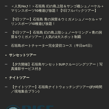
ライズ石垣島のアクティビティ後はSAZANAMIでBBQやナ
＜人気No,1！＞石垣島 幻の島上陸＆サンゴ礁シュノーケル＋
イトプールを楽しもう！子供もOK！
マリンスポーツ10種遊び放題！【1日フルパックツアー】
【1日ツアー】石垣島 青の洞窟＆ウミガメシュノーケル＋マ
リンスポーツ10種遊び放題！
＜人気No,1！＞石垣島 幻の島上陸＆サンゴ礁シュノーケル＋
マリンスポーツ10種遊び放題！【1日フルパックツアー】
【1日ツアー】石垣島 幻の島上陸シュノーケリング＋青の洞
窟＆ウミガメツアー｜人気の2大スポット制覇
【1日ツアー】石垣島 青の洞窟＆ウミガメシュノーケル＋マ
リンスポーツ10種遊び放題！
石垣島ボートチャーター完全貸切コース（半日or1日）
【1日ツアー】石垣島 幻の島上陸シュノーケリング＋青の洞
石垣島ボートチャーター完全貸切コース（半日or1日）
サンセットツアー
窟＆ウミガメツアー｜人気の2大スポット制覇
【夕方開催】石垣島サンセットSUPクルージングツアー｜写
真撮影サービス付き
ナイトツアー
【夕方開催】石垣島サンセットSUPクルージングツアー｜写
真撮影サービス付き
【ナイトツアー】石垣島ナイトウォッチングツアー(約1時間
／現地集合プラン)
【ナイトツアー】石垣島ナイトウォッチングツアー(約1時間
／現地集合プラン)