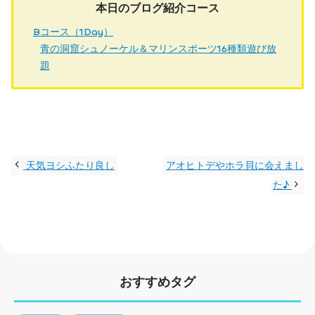
本日のブログ紹介コース
Bコース（1Day）
青の洞窟シュノーケル＆マリンスポーツ16種類遊び放
題
天気ヨシふたり良し
アオヒトデやホラ貝に会えまし
た♪
おすすめタグ