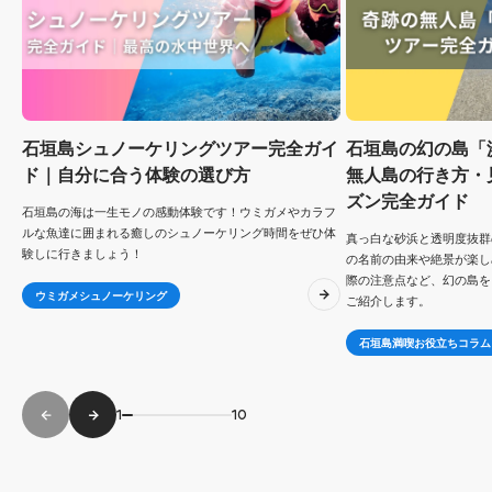
石垣島シュノーケリングツアー完全ガイ
石垣島の幻の島「
ド｜自分に合う体験の選び方
無人島の行き方・
ズン完全ガイド
石垣島の海は一生モノの感動体験です！ウミガメやカラフ
ルな魚達に囲まれる癒しのシュノーケリング時間をぜひ体
真っ白な砂浜と透明度抜群
験しに行きましょう！
の名前の由来や絶景が楽し
際の注意点など、幻の島を
ウミガメシュノーケリング
ご紹介します。
石垣島満喫お役立ちコラム
1
10