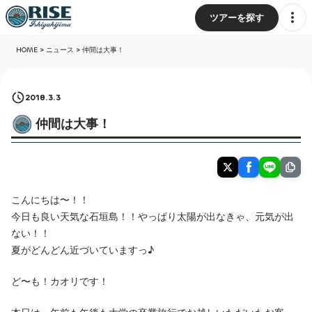
ツアーを探す
HOME
>
ニュース
>
仲間は大事！
2018.3.3
仲間は大事！
こんにちは〜！！
今日も良い天気な石垣島！！やっぱり太陽が出なきゃ、元気が出
ない！！
夏がどんどん近づいていますっ♪
ど〜も！カオリです！