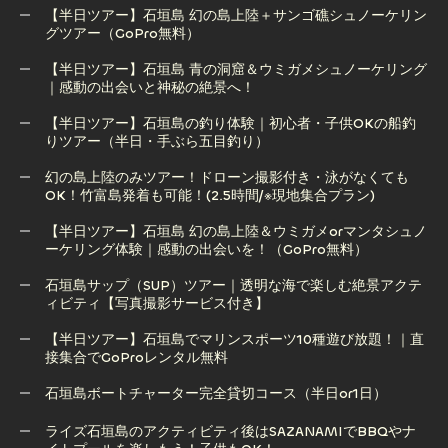
【半日ツアー】石垣島 幻の島上陸＋サンゴ礁シュノーケリン
グツアー（GoPro無料）
【半日ツアー】石垣島 青の洞窟＆ウミガメシュノーケリング
【半日ツアー】石垣島 幻の島上陸＋サンゴ礁シュノーケリン
｜感動の出会いと神秘の絶景へ！
グツアー（GoPro無料）
【半日ツアー】石垣島の釣り体験｜初心者・子供OKの船釣
りツアー（半日・手ぶら五目釣り）
【半日ツアー】石垣島 青の洞窟＆ウミガメシュノーケリング
｜感動の出会いと神秘の絶景へ！
幻の島上陸のみツアー！ドローン撮影付き・泳がなくても
OK！竹富島発着も可能！(2.5時間/※現地集合プラン)
【半日ツアー】石垣島の釣り体験｜初心者・子供OKの船釣
りツアー（半日・手ぶら五目釣り）
【半日ツアー】石垣島 幻の島上陸＆ウミガメorマンタシュノ
ーケリング体験｜感動の出会いを！（GoPro無料）
幻の島上陸のみツアー！ドローン撮影付き・泳がなくても
OK！竹富島発着も可能！(2.5時間/※現地集合プラン)
石垣島サップ（SUP）ツアー｜透明な海で楽しむ絶景アクテ
ィビティ【写真撮影サービス付き】
【半日ツアー】石垣島 幻の島上陸＆ウミガメorマンタシュノ
ーケリング体験｜感動の出会いを！（GoPro無料）
【半日ツアー】石垣島でマリンスポーツ10種遊び放題！｜直
接集合でGoProレンタル無料
石垣島サップ（SUP）ツアー｜透明な海で楽しむ絶景アクテ
ィビティ【写真撮影サービス付き】
石垣島ボートチャーター完全貸切コース（半日or1日）
【半日ツアー】石垣島でマリンスポーツ10種遊び放題！｜直
石垣島ボートチャーター完全貸切コース（半日or1日）
ライズ石垣島のアクティビティ後はSAZANAMIでBBQやナ
接集合でGoProレンタル無料