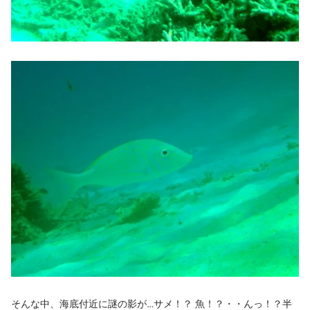
そんな中、海底付近に謎の影が…サメ！？ 魚！？・・んっ！？半