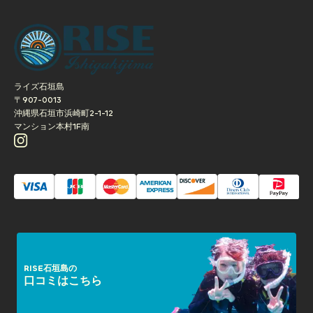
【ナイトツアー】石垣島ナイトウォッチングツアー(約1時間
／現地集合プラン)
ライズ石垣島
〒907-0013
沖縄県石垣市浜崎町2-1-12
マンション本村1F南
RISE石垣島の
口コミはこちら