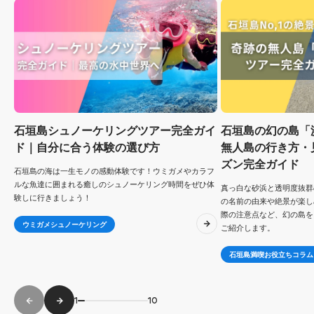
石垣島シュノーケリングツアー完全ガイ
石垣島の幻の島「
ド｜自分に合う体験の選び方
無人島の行き方・
ズン完全ガイド
石垣島の海は一生モノの感動体験です！ウミガメやカラフ
ルな魚達に囲まれる癒しのシュノーケリング時間をぜひ体
真っ白な砂浜と透明度抜群
験しに行きましょう！
の名前の由来や絶景が楽し
際の注意点など、幻の島を
ウミガメシュノーケリング
ご紹介します。
石垣島満喫お役立ちコラム
1
10