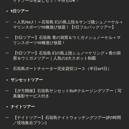
イトプールを楽しもう！子供もOK！
1日ツアー
ライズ石垣島のアクティビティ後はSAZANAMIでBBQやナ
＜人気No,1！＞石垣島 幻の島上陸＆サンゴ礁シュノーケル＋
イトプールを楽しもう！子供もOK！
マリンスポーツ10種遊び放題！【1日フルパックツアー】
【1日ツアー】石垣島 青の洞窟＆ウミガメシュノーケル＋マ
リンスポーツ10種遊び放題！
＜人気No,1！＞石垣島 幻の島上陸＆サンゴ礁シュノーケル＋
マリンスポーツ10種遊び放題！【1日フルパックツアー】
【1日ツアー】石垣島 幻の島上陸シュノーケリング＋青の洞
窟＆ウミガメツアー｜人気の2大スポット制覇
【1日ツアー】石垣島 青の洞窟＆ウミガメシュノーケル＋マ
リンスポーツ10種遊び放題！
石垣島ボートチャーター完全貸切コース（半日or1日）
【1日ツアー】石垣島 幻の島上陸シュノーケリング＋青の洞
石垣島ボートチャーター完全貸切コース（半日or1日）
サンセットツアー
窟＆ウミガメツアー｜人気の2大スポット制覇
【夕方開催】石垣島サンセットSUPクルージングツアー｜写
真撮影サービス付き
ナイトツアー
【夕方開催】石垣島サンセットSUPクルージングツアー｜写
真撮影サービス付き
【ナイトツアー】石垣島ナイトウォッチングツアー(約1時間
／現地集合プラン)