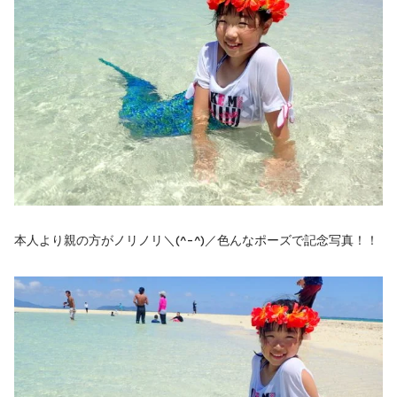
本人より親の方がノリノリ＼(^-^)／色んなポーズで記念写真！！