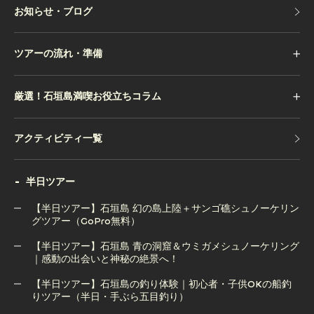
お知らせ・ブログ
お知らせ・ブログ
ツアーの流れ・準備
厳選！石垣島満喫お役立ちコラム
アクティビティ一覧
アクティビティ一覧
半日ツアー
【半日ツアー】石垣島 幻の島上陸＋サンゴ礁シュノーケリン
グツアー（GoPro無料）
【半日ツアー】石垣島 青の洞窟＆ウミガメシュノーケリング
【半日ツアー】石垣島 幻の島上陸＋サンゴ礁シュノーケリン
｜感動の出会いと神秘の絶景へ！
グツアー（GoPro無料）
【半日ツアー】石垣島の釣り体験｜初心者・子供OKの船釣
りツアー（半日・手ぶら五目釣り）
【半日ツアー】石垣島 青の洞窟＆ウミガメシュノーケリング
｜感動の出会いと神秘の絶景へ！