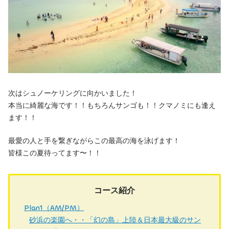
次はシュノーケリングに向かいました！
本当に綺麗な海です！！もちろんサンゴも！！クマノミにも逢え
ます！！
最愛の人と手を繋ぎながらこの最高の海を泳げます！
皆様この夏待ってます〜！！
コース紹介
Plan1（AM/PM）
砂浜の楽園へ・・「幻の島」上陸＆日本最大級のサン