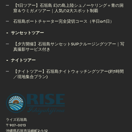
マリンスポーツ10種遊び放題！【1日フルパックツアー】
【1日ツアー】石垣島 幻の島上陸シュノーケリング＋青の洞
窟＆ウミガメツアー｜人気の2大スポット制覇
【1日ツアー】石垣島 青の洞窟＆ウミガメシュノーケル＋マ
リンスポーツ10種遊び放題！
石垣島ボートチャーター完全貸切コース（半日or1日）
【1日ツアー】石垣島 幻の島上陸シュノーケリング＋青の洞
石垣島ボートチャーター完全貸切コース（半日or1日）
サンセットツアー
窟＆ウミガメツアー｜人気の2大スポット制覇
【夕方開催】石垣島サンセットSUPクルージングツアー｜写
真撮影サービス付き
ナイトツアー
【夕方開催】石垣島サンセットSUPクルージングツアー｜写
真撮影サービス付き
【ナイトツアー】石垣島ナイトウォッチングツアー(約1時間
／現地集合プラン)
【ナイトツアー】石垣島ナイトウォッチングツアー(約1時間
／現地集合プラン)
ライズ石垣島
〒907-0013
沖縄県石垣市浜崎町2-1-12