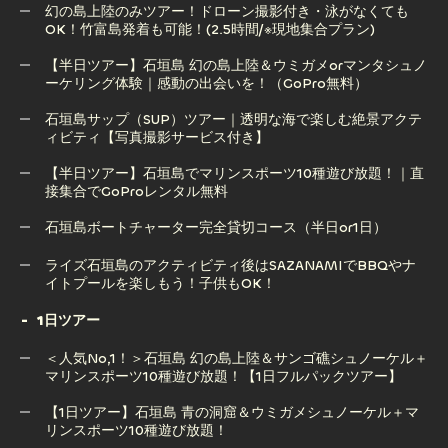
幻の島上陸のみツアー！ドローン撮影付き・泳がなくても
OK！竹富島発着も可能！(2.5時間/※現地集合プラン)
【半日ツアー】石垣島の釣り体験｜初心者・子供OKの船釣
りツアー（半日・手ぶら五目釣り）
【半日ツアー】石垣島 幻の島上陸＆ウミガメorマンタシュノ
ーケリング体験｜感動の出会いを！（GoPro無料）
幻の島上陸のみツアー！ドローン撮影付き・泳がなくても
OK！竹富島発着も可能！(2.5時間/※現地集合プラン)
石垣島サップ（SUP）ツアー｜透明な海で楽しむ絶景アクテ
ィビティ【写真撮影サービス付き】
【半日ツアー】石垣島 幻の島上陸＆ウミガメorマンタシュノ
ーケリング体験｜感動の出会いを！（GoPro無料）
【半日ツアー】石垣島でマリンスポーツ10種遊び放題！｜直
接集合でGoProレンタル無料
石垣島サップ（SUP）ツアー｜透明な海で楽しむ絶景アクテ
ィビティ【写真撮影サービス付き】
石垣島ボートチャーター完全貸切コース（半日or1日）
【半日ツアー】石垣島でマリンスポーツ10種遊び放題！｜直
石垣島ボートチャーター完全貸切コース（半日or1日）
ライズ石垣島のアクティビティ後はSAZANAMIでBBQやナ
接集合でGoProレンタル無料
イトプールを楽しもう！子供もOK！
1日ツアー
ライズ石垣島のアクティビティ後はSAZANAMIでBBQやナ
＜人気No,1！＞石垣島 幻の島上陸＆サンゴ礁シュノーケル＋
イトプールを楽しもう！子供もOK！
マリンスポーツ10種遊び放題！【1日フルパックツアー】
【1日ツアー】石垣島 青の洞窟＆ウミガメシュノーケル＋マ
リンスポーツ10種遊び放題！
＜人気No,1！＞石垣島 幻の島上陸＆サンゴ礁シュノーケル＋