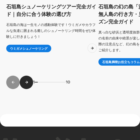
石垣島シュノーケリングツアー完全ガイ
石垣島の幻の島「
ド｜自分に合う体験の選び方
無人島の行き方・
ズン完全ガイド
石垣島の海は一生モノの感動体験です！ウミガメやカラフ
ルな魚達に囲まれる癒しのシュノーケリング時間をぜひ体
真っ白な砂浜と透明度抜群
験しに行きましょう！
の名前の由来や絶景が楽し
際の注意点など、幻の島を
ウミガメシュノーケリング
ご紹介します。
石垣島満喫お役立ちコラム
1
10