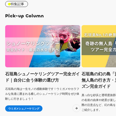
特集記事
Pick-up Column
石垣島シュノーケリングツアー完全ガイ
石垣島の幻の島「
ド｜自分に合う体験の選び方
無人島の行き方・
ズン完全ガイド
石垣島の海は一生モノの感動体験です！ウミガメやカラフ
ルな魚達に囲まれる癒しのシュノーケリング時間をぜひ体
真っ白な砂浜と透明度抜群
験しに行きましょう！
の名前の由来や絶景が楽し
際の注意点など、幻の島を
ウミガメシュノーケリング
ご紹介します。