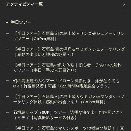
アクティビティ一覧
アクティビティ一覧
半日ツアー
【半日ツアー】石垣島 幻の島上陸＋サンゴ礁シュノーケリン
グツアー（GoPro無料）
【半日ツアー】石垣島 青の洞窟＆ウミガメシュノーケリング
【半日ツアー】石垣島 幻の島上陸＋サンゴ礁シュノーケリン
｜感動の出会いと神秘の絶景へ！
グツアー（GoPro無料）
【半日ツアー】石垣島の釣り体験｜初心者・子供OKの船釣
りツアー（半日・手ぶら五目釣り）
【半日ツアー】石垣島 青の洞窟＆ウミガメシュノーケリング
｜感動の出会いと神秘の絶景へ！
幻の島上陸のみツアー！ドローン撮影付き・泳がなくても
OK！竹富島発着も可能！(2.5時間/※現地集合プラン)
【半日ツアー】石垣島の釣り体験｜初心者・子供OKの船釣
りツアー（半日・手ぶら五目釣り）
【半日ツアー】石垣島 幻の島上陸＆ウミガメorマンタシュノ
ーケリング体験｜感動の出会いを！（GoPro無料）
幻の島上陸のみツアー！ドローン撮影付き・泳がなくても
OK！竹富島発着も可能！(2.5時間/※現地集合プラン)
石垣島サップ（SUP）ツアー｜透明な海で楽しむ絶景アクテ
ィビティ【写真撮影サービス付き】
【半日ツアー】石垣島 幻の島上陸＆ウミガメorマンタシュノ
ーケリング体験｜感動の出会いを！（GoPro無料）
【半日ツアー】石垣島でマリンスポーツ10種遊び放題！｜直