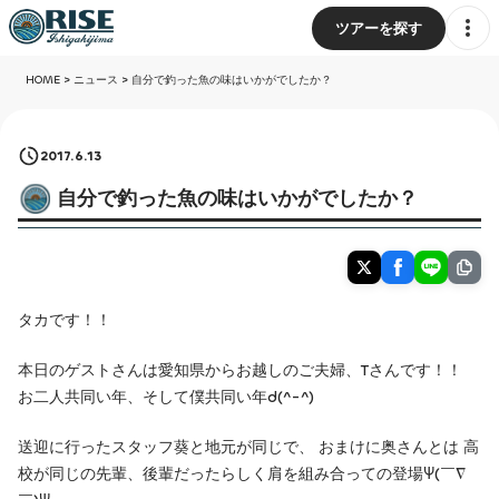
ツアーを探す
HOME
>
ニュース
>
自分で釣った魚の味はいかがでしたか？
2017.6.13
自分で釣った魚の味はいかがでしたか？
タカです！！
本日のゲストさんは愛知県からお越しのご夫婦、Tさんです！！
お二人共同い年、そして僕共同い年d(^-^)
送迎に行ったスタッフ葵と地元が同じで、 おまけに奥さんとは 高
校が同じの先輩、後輩だったらしく肩を組み合っての登場Ψ(￣∇