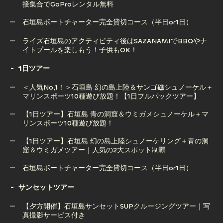
接集合でGoProレンタル無料
石垣島サップ（SUP）ツアー｜透明な海で楽しむ絶景アクテ
ィビティ【写真撮影サービス付き】
石垣島ボートチャーター完全貸切コース（半日or1日）
【半日ツアー】石垣島でマリンスポーツ10種遊び放題！｜直
石垣島ボートチャーター完全貸切コース（半日or1日）
ライズ石垣島のアクティビティ後はSAZANAMIでBBQやナ
接集合でGoProレンタル無料
イトプールを楽しもう！子供もOK！
1日ツアー
ライズ石垣島のアクティビティ後はSAZANAMIでBBQやナ
＜人気No,1！＞石垣島 幻の島上陸＆サンゴ礁シュノーケル＋
イトプールを楽しもう！子供もOK！
マリンスポーツ10種遊び放題！【1日フルパックツアー】
【1日ツアー】石垣島 青の洞窟＆ウミガメシュノーケル＋マ
リンスポーツ10種遊び放題！
＜人気No,1！＞石垣島 幻の島上陸＆サンゴ礁シュノーケル＋
マリンスポーツ10種遊び放題！【1日フルパックツアー】
【1日ツアー】石垣島 幻の島上陸シュノーケリング＋青の洞
窟＆ウミガメツアー｜人気の2大スポット制覇
【1日ツアー】石垣島 青の洞窟＆ウミガメシュノーケル＋マ
リンスポーツ10種遊び放題！
石垣島ボートチャーター完全貸切コース（半日or1日）
【1日ツアー】石垣島 幻の島上陸シュノーケリング＋青の洞
石垣島ボートチャーター完全貸切コース（半日or1日）
サンセットツアー
窟＆ウミガメツアー｜人気の2大スポット制覇
【夕方開催】石垣島サンセットSUPクルージングツアー｜写
真撮影サービス付き