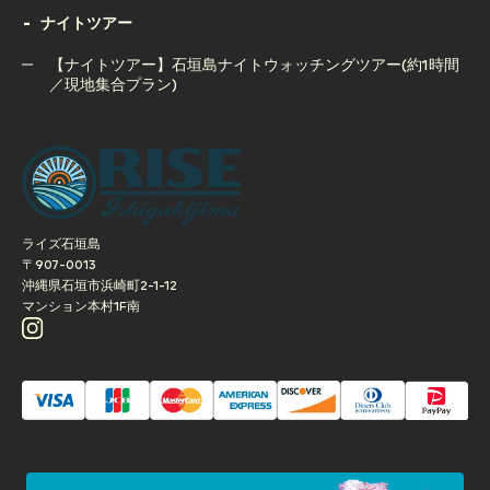
ナイトツアー
【夕方開催】石垣島サンセットSUPクルージングツアー｜写
真撮影サービス付き
【ナイトツアー】石垣島ナイトウォッチングツアー(約1時間
／現地集合プラン)
【ナイトツアー】石垣島ナイトウォッチングツアー(約1時間
／現地集合プラン)
ライズ石垣島
〒907-0013
沖縄県石垣市浜崎町2-1-12
マンション本村1F南