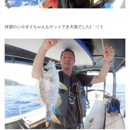
待望のシロダイちゃんもゲットでき大漁でした(｀◇´)ゞ