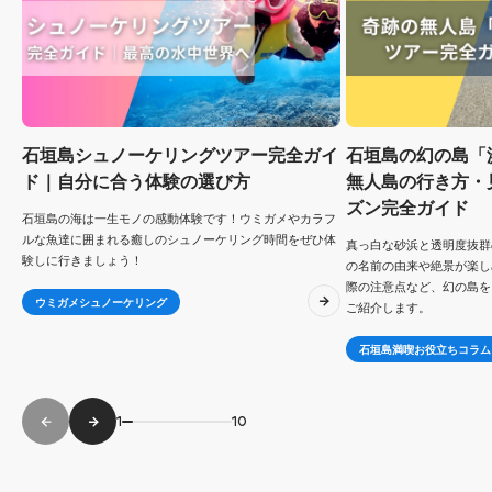
石垣島シュノーケリングツアー完全ガイ
石垣島の幻の島「
ド｜自分に合う体験の選び方
無人島の行き方・
ズン完全ガイド
石垣島の海は一生モノの感動体験です！ウミガメやカラフ
ルな魚達に囲まれる癒しのシュノーケリング時間をぜひ体
真っ白な砂浜と透明度抜群
験しに行きましょう！
の名前の由来や絶景が楽し
際の注意点など、幻の島を
ウミガメシュノーケリング
ご紹介します。
石垣島満喫お役立ちコラム
1
10