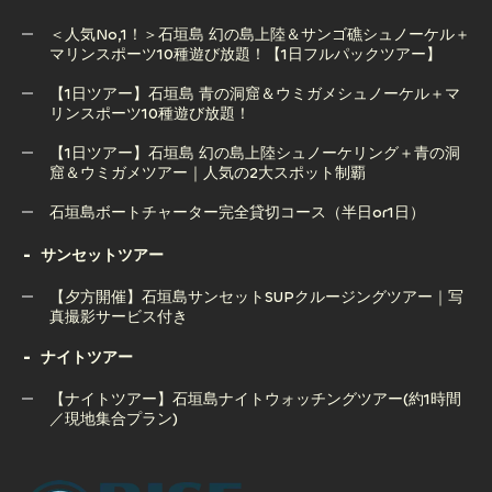
ライズ石垣島のアクティビティ後はSAZANAMIでBBQやナ
＜人気No,1！＞石垣島 幻の島上陸＆サンゴ礁シュノーケル＋
イトプールを楽しもう！子供もOK！
マリンスポーツ10種遊び放題！【1日フルパックツアー】
【1日ツアー】石垣島 青の洞窟＆ウミガメシュノーケル＋マ
リンスポーツ10種遊び放題！
＜人気No,1！＞石垣島 幻の島上陸＆サンゴ礁シュノーケル＋
マリンスポーツ10種遊び放題！【1日フルパックツアー】
【1日ツアー】石垣島 幻の島上陸シュノーケリング＋青の洞
窟＆ウミガメツアー｜人気の2大スポット制覇
【1日ツアー】石垣島 青の洞窟＆ウミガメシュノーケル＋マ
リンスポーツ10種遊び放題！
石垣島ボートチャーター完全貸切コース（半日or1日）
【1日ツアー】石垣島 幻の島上陸シュノーケリング＋青の洞
石垣島ボートチャーター完全貸切コース（半日or1日）
サンセットツアー
窟＆ウミガメツアー｜人気の2大スポット制覇
【夕方開催】石垣島サンセットSUPクルージングツアー｜写
真撮影サービス付き
ナイトツアー
【夕方開催】石垣島サンセットSUPクルージングツアー｜写
真撮影サービス付き
【ナイトツアー】石垣島ナイトウォッチングツアー(約1時間
／現地集合プラン)
【ナイトツアー】石垣島ナイトウォッチングツアー(約1時間
／現地集合プラン)