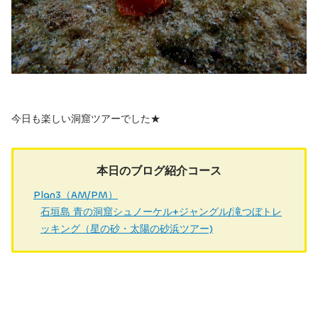
今日も楽しい洞窟ツアーでした★
本日のブログ紹介コース
Plan3（AM/PM）
石垣島 青の洞窟シュノーケル+ジャングル/滝つぼトレ
ッキング（星の砂・太陽の砂浜ツアー)