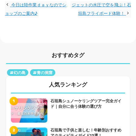
今日は陸作業ｄａｙなのでシ
ジェットの水圧で空を飛ぶ！石
ョップのご案内♪
垣島フライボード体験！
おすすめタグ
#幻の島
#青の洞窟
人気ランキング
1
石垣島シュノーケリングツアー完全ガイ
ド｜自分に合う体験の選び方
2
石垣島で子供と楽しむ！年齢別おすすめ
アクティビティガイド13選！