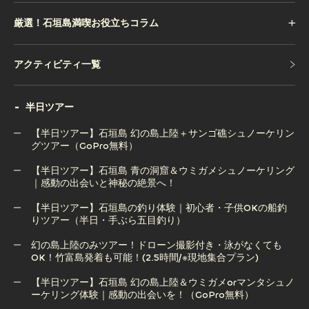
厳選！石垣島満喫お役立ちコラム
アクティビティ一覧
アクティビティ一覧
半日ツアー
【半日ツアー】石垣島 幻の島上陸＋サンゴ礁シュノーケリン
グツアー（GoPro無料）
【半日ツアー】石垣島 青の洞窟＆ウミガメシュノーケリング
【半日ツアー】石垣島 幻の島上陸＋サンゴ礁シュノーケリン
｜感動の出会いと神秘の絶景へ！
グツアー（GoPro無料）
【半日ツアー】石垣島の釣り体験｜初心者・子供OKの船釣
りツアー（半日・手ぶら五目釣り）
【半日ツアー】石垣島 青の洞窟＆ウミガメシュノーケリング
｜感動の出会いと神秘の絶景へ！
幻の島上陸のみツアー！ドローン撮影付き・泳がなくても
OK！竹富島発着も可能！(2.5時間/※現地集合プラン)
【半日ツアー】石垣島の釣り体験｜初心者・子供OKの船釣
りツアー（半日・手ぶら五目釣り）
【半日ツアー】石垣島 幻の島上陸＆ウミガメorマンタシュノ
ーケリング体験｜感動の出会いを！（GoPro無料）
幻の島上陸のみツアー！ドローン撮影付き・泳がなくても