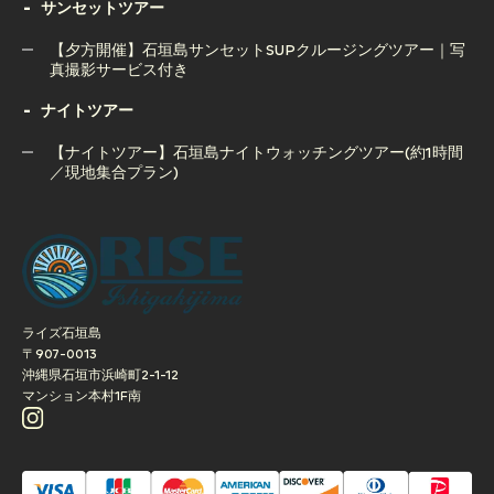
石垣島ボートチャーター完全貸切コース（半日or1日）
サンセットツアー
窟＆ウミガメツアー｜人気の2大スポット制覇
【夕方開催】石垣島サンセットSUPクルージングツアー｜写
真撮影サービス付き
ナイトツアー
【夕方開催】石垣島サンセットSUPクルージングツアー｜写
真撮影サービス付き
【ナイトツアー】石垣島ナイトウォッチングツアー(約1時間
／現地集合プラン)
【ナイトツアー】石垣島ナイトウォッチングツアー(約1時間
／現地集合プラン)
ライズ石垣島
〒907-0013
沖縄県石垣市浜崎町2-1-12
マンション本村1F南