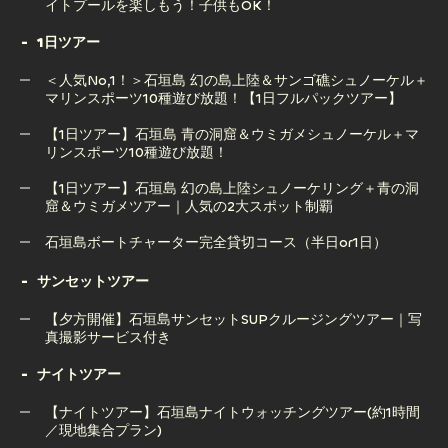
イトプールを楽しもう！子供もOK！
1日ツアー
ライズ石垣島のアクティビティ後はSAZANAMIでBBQやナ
＜人気No,1！＞石垣島 幻の島上陸＆サンゴ礁シュノーケル＋
イトプールを楽しもう！子供もOK！
マリンスポーツ10種遊び放題！【1日フルパックツアー】
【1日ツアー】石垣島 青の洞窟＆ウミガメシュノーケル＋マ
リンスポーツ10種遊び放題！
＜人気No,1！＞石垣島 幻の島上陸＆サンゴ礁シュノーケル＋
マリンスポーツ10種遊び放題！【1日フルパックツアー】
【1日ツアー】石垣島 幻の島上陸シュノーケリング＋青の洞
窟＆ウミガメツアー｜人気の2大スポット制覇
【1日ツアー】石垣島 青の洞窟＆ウミガメシュノーケル＋マ
リンスポーツ10種遊び放題！
石垣島ボートチャーター完全貸切コース（半日or1日）
【1日ツアー】石垣島 幻の島上陸シュノーケリング＋青の洞
石垣島ボートチャーター完全貸切コース（半日or1日）
サンセットツアー
窟＆ウミガメツアー｜人気の2大スポット制覇
【夕方開催】石垣島サンセットSUPクルージングツアー｜写
真撮影サービス付き
ナイトツアー
【夕方開催】石垣島サンセットSUPクルージングツアー｜写
真撮影サービス付き
【ナイトツアー】石垣島ナイトウォッチングツアー(約1時間
／現地集合プラン)