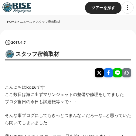
ツアーを探す
HOME
>
ニュース
>
スタッフ密着取材
2017.4.7
スタッフ密着取材
こんにちはkazuです
ここ数日は海に出ずマリンジェットの整備や修理をしてました
ブログ当日の今日も試運転等々で・・
そんな事ブログにしてもきっとつまんないだろーな…と思っていた
ら閃いてしまいました