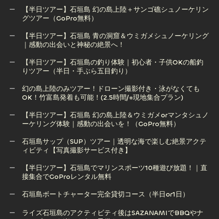
【半日ツアー】石垣島 幻の島上陸＋サンゴ礁シュノーケリン
グツアー（GoPro無料）
【半日ツアー】石垣島 青の洞窟＆ウミガメシュノーケリング
【半日ツアー】石垣島 幻の島上陸＋サンゴ礁シュノーケリン
｜感動の出会いと神秘の絶景へ！
グツアー（GoPro無料）
【半日ツアー】石垣島の釣り体験｜初心者・子供OKの船釣
りツアー（半日・手ぶら五目釣り）
【半日ツアー】石垣島 青の洞窟＆ウミガメシュノーケリング
｜感動の出会いと神秘の絶景へ！
幻の島上陸のみツアー！ドローン撮影付き・泳がなくても
OK！竹富島発着も可能！(2.5時間/※現地集合プラン)
【半日ツアー】石垣島の釣り体験｜初心者・子供OKの船釣
りツアー（半日・手ぶら五目釣り）
【半日ツアー】石垣島 幻の島上陸＆ウミガメorマンタシュノ
ーケリング体験｜感動の出会いを！（GoPro無料）
幻の島上陸のみツアー！ドローン撮影付き・泳がなくても
OK！竹富島発着も可能！(2.5時間/※現地集合プラン)
石垣島サップ（SUP）ツアー｜透明な海で楽しむ絶景アクテ
ィビティ【写真撮影サービス付き】
【半日ツアー】石垣島 幻の島上陸＆ウミガメorマンタシュノ
ーケリング体験｜感動の出会いを！（GoPro無料）
【半日ツアー】石垣島でマリンスポーツ10種遊び放題！｜直
接集合でGoProレンタル無料
石垣島サップ（SUP）ツアー｜透明な海で楽しむ絶景アクテ
ィビティ【写真撮影サービス付き】
石垣島ボートチャーター完全貸切コース（半日or1日）
【半日ツアー】石垣島でマリンスポーツ10種遊び放題！｜直
石垣島ボートチャーター完全貸切コース（半日or1日）
ライズ石垣島のアクティビティ後はSAZANAMIでBBQやナ
接集合でGoProレンタル無料