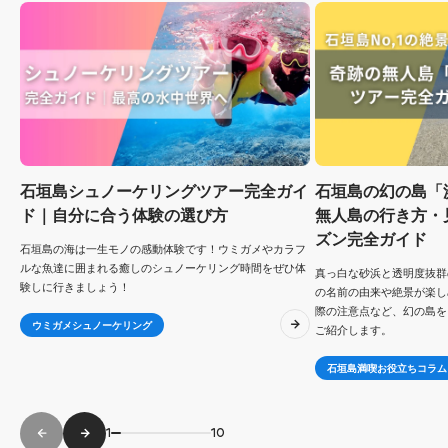
石垣島シュノーケリングツアー完全ガイ
石垣島の幻の島「
ド｜自分に合う体験の選び方
無人島の行き方・
ズン完全ガイド
石垣島の海は一生モノの感動体験です！ウミガメやカラフ
ルな魚達に囲まれる癒しのシュノーケリング時間をぜひ体
真っ白な砂浜と透明度抜群
験しに行きましょう！
の名前の由来や絶景が楽し
際の注意点など、幻の島を
ウミガメシュノーケリング
ご紹介します。
石垣島満喫お役立ちコラム
1
10