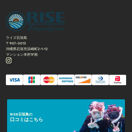
【ナイトツアー】石垣島ナイトウォッチングツアー(約1時間
／現地集合プラン)
ライズ石垣島
〒907-0013
沖縄県石垣市浜崎町2-1-12
マンション本村1F南
RISE石垣島の
口コミはこちら