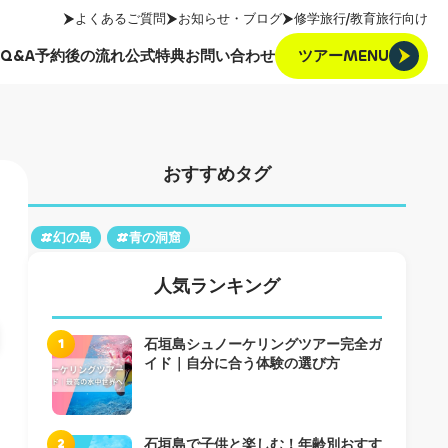
よくあるご質問
お知らせ・ブログ
修学旅行/教育旅行向け
ツアーMENU
Q&A
予約後の流れ
公式特典
お問い合わせ
ツアーMENU
Q&A
予約後の流れ
公式特典
お問い合わせ
おすすめタグ
#幻の島
#青の洞窟
人気ランキング
1
石垣島シュノーケリングツアー完全ガ
イド｜自分に合う体験の選び方
2
石垣島で子供と楽しむ！年齢別おすす