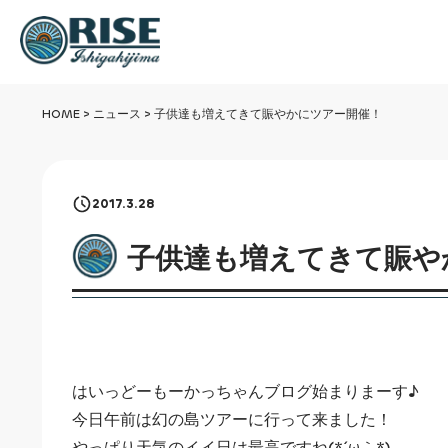
HOME
>
ニュース
>
子供達も増えてきて賑やかにツアー開催！
2017.3.28
子供達も増えてきて賑や
はいっどーもーかっちゃんブログ始まりまーす♪
今日午前は幻の島ツアーに行って来ました！
やっぱり天気のイイ日は最高ですね(*´ω｀*)