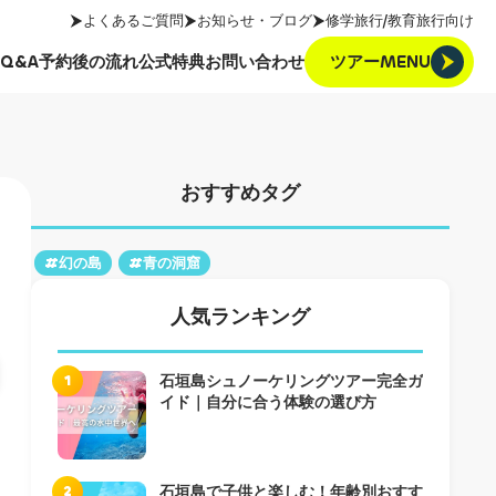
よくあるご質問
お知らせ・ブログ
修学旅行/教育旅行向け
ツアーMENU
Q&A
予約後の流れ
公式特典
お問い合わせ
ツアーMENU
Q&A
予約後の流れ
公式特典
お問い合わせ
おすすめタグ
#幻の島
#青の洞窟
人気ランキング
1
石垣島シュノーケリングツアー完全ガ
イド｜自分に合う体験の選び方
2
石垣島で子供と楽しむ！年齢別おすす