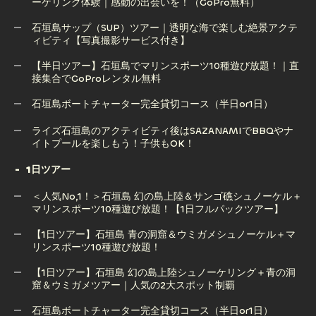
ーケリング体験｜感動の出会いを！（GoPro無料）
幻の島上陸のみツアー！ドローン撮影付き・泳がなくても
OK！竹富島発着も可能！(2.5時間/※現地集合プラン)
石垣島サップ（SUP）ツアー｜透明な海で楽しむ絶景アクテ
ィビティ【写真撮影サービス付き】
【半日ツアー】石垣島 幻の島上陸＆ウミガメorマンタシュノ
ーケリング体験｜感動の出会いを！（GoPro無料）
【半日ツアー】石垣島でマリンスポーツ10種遊び放題！｜直
接集合でGoProレンタル無料
石垣島サップ（SUP）ツアー｜透明な海で楽しむ絶景アクテ
ィビティ【写真撮影サービス付き】
石垣島ボートチャーター完全貸切コース（半日or1日）
【半日ツアー】石垣島でマリンスポーツ10種遊び放題！｜直
石垣島ボートチャーター完全貸切コース（半日or1日）
ライズ石垣島のアクティビティ後はSAZANAMIでBBQやナ
接集合でGoProレンタル無料
イトプールを楽しもう！子供もOK！
1日ツアー
ライズ石垣島のアクティビティ後はSAZANAMIでBBQやナ
＜人気No,1！＞石垣島 幻の島上陸＆サンゴ礁シュノーケル＋
イトプールを楽しもう！子供もOK！
マリンスポーツ10種遊び放題！【1日フルパックツアー】
【1日ツアー】石垣島 青の洞窟＆ウミガメシュノーケル＋マ
リンスポーツ10種遊び放題！
＜人気No,1！＞石垣島 幻の島上陸＆サンゴ礁シュノーケル＋
マリンスポーツ10種遊び放題！【1日フルパックツアー】
【1日ツアー】石垣島 幻の島上陸シュノーケリング＋青の洞
窟＆ウミガメツアー｜人気の2大スポット制覇
【1日ツアー】石垣島 青の洞窟＆ウミガメシュノーケル＋マ
リンスポーツ10種遊び放題！
石垣島ボートチャーター完全貸切コース（半日or1日）