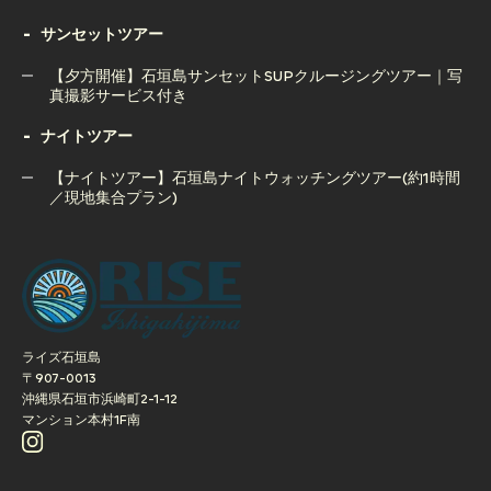
【1日ツアー】石垣島 幻の島上陸シュノーケリング＋青の洞
石垣島ボートチャーター完全貸切コース（半日or1日）
サンセットツアー
窟＆ウミガメツアー｜人気の2大スポット制覇
【夕方開催】石垣島サンセットSUPクルージングツアー｜写
真撮影サービス付き
ナイトツアー
【夕方開催】石垣島サンセットSUPクルージングツアー｜写
真撮影サービス付き
【ナイトツアー】石垣島ナイトウォッチングツアー(約1時間
／現地集合プラン)
【ナイトツアー】石垣島ナイトウォッチングツアー(約1時間
／現地集合プラン)
ライズ石垣島
〒907-0013
沖縄県石垣市浜崎町2-1-12
マンション本村1F南