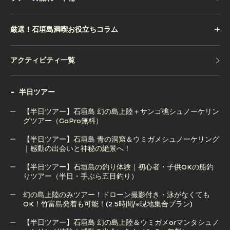
厳選！石垣島満喫お役立ちコラム
アクティビティ一覧
アクティビティ一覧
半日ツアー
【半日ツアー】石垣島 幻の島上陸＋サンゴ礁シュノーケリン
グツアー（GoPro無料）
【半日ツアー】石垣島 青の洞窟＆ウミガメシュノーケリング
【半日ツアー】石垣島 幻の島上陸＋サンゴ礁シュノーケリン
｜感動の出会いと神秘の絶景へ！
グツアー（GoPro無料）
【半日ツアー】石垣島の釣り体験｜初心者・子供OKの船釣
りツアー（半日・手ぶら五目釣り）
【半日ツアー】石垣島 青の洞窟＆ウミガメシュノーケリング
｜感動の出会いと神秘の絶景へ！
幻の島上陸のみツアー！ドローン撮影付き・泳がなくても
OK！竹富島発着も可能！(2.5時間/※現地集合プラン)
【半日ツアー】石垣島の釣り体験｜初心者・子供OKの船釣
りツアー（半日・手ぶら五目釣り）
【半日ツアー】石垣島 幻の島上陸＆ウミガメorマンタシュノ