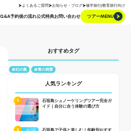
よくあるご質問
お知らせ・ブログ
修学旅行/教育旅行向け
ツアーMENU
Q&A
予約後の流れ
公式特典
お問い合わせ
ツアーMENU
Q&A
予約後の流れ
公式特典
お問い合わせ
おすすめタグ
#幻の島
#青の洞窟
人気ランキング
1
石垣島シュノーケリングツアー完全ガ
イド｜自分に合う体験の選び方
2
石垣島で子供と楽しむ！年齢別おすす