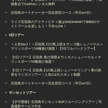
接集合でGoProレンタル無料
石垣島サップ（SUP）ツアー｜透明な海で楽しむ絶景アクテ
ィビティ【写真撮影サービス付き】
石垣島ボートチャーター完全貸切コース（半日or1日）
【半日ツアー】石垣島でマリンスポーツ10種遊び放題！｜直
石垣島ボートチャーター完全貸切コース（半日or1日）
ライズ石垣島のアクティビティ後はSAZANAMIでBBQやナ
接集合でGoProレンタル無料
イトプールを楽しもう！子供もOK！
1日ツアー
ライズ石垣島のアクティビティ後はSAZANAMIでBBQやナ
＜人気No,1！＞石垣島 幻の島上陸＆サンゴ礁シュノーケル＋
イトプールを楽しもう！子供もOK！
マリンスポーツ10種遊び放題！【1日フルパックツアー】
【1日ツアー】石垣島 青の洞窟＆ウミガメシュノーケル＋マ
リンスポーツ10種遊び放題！
＜人気No,1！＞石垣島 幻の島上陸＆サンゴ礁シュノーケル＋
マリンスポーツ10種遊び放題！【1日フルパックツアー】
【1日ツアー】石垣島 幻の島上陸シュノーケリング＋青の洞
窟＆ウミガメツアー｜人気の2大スポット制覇
【1日ツアー】石垣島 青の洞窟＆ウミガメシュノーケル＋マ
リンスポーツ10種遊び放題！
石垣島ボートチャーター完全貸切コース（半日or1日）
【1日ツアー】石垣島 幻の島上陸シュノーケリング＋青の洞
石垣島ボートチャーター完全貸切コース（半日or1日）
サンセットツアー
窟＆ウミガメツアー｜人気の2大スポット制覇
【夕方開催】石垣島サンセットSUPクルージングツアー｜写
真撮影サービス付き