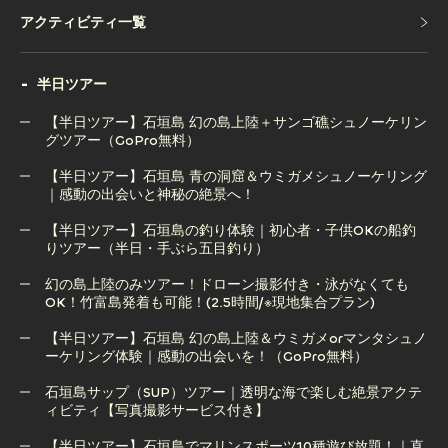
アクティビティ一覧
アクティビティ一覧
半日ツアー
【半日ツアー】石垣島 幻の島上陸＋サンゴ礁シュノーケリン
グツアー（GoPro無料）
【半日ツアー】石垣島 青の洞窟＆ウミガメシュノーケリング
【半日ツアー】石垣島 幻の島上陸＋サンゴ礁シュノーケリン
｜感動の出会いと神秘の絶景へ！
グツアー（GoPro無料）
【半日ツアー】石垣島の釣り体験｜初心者・子供OKの船釣
りツアー（半日・手ぶら五目釣り）
【半日ツアー】石垣島 青の洞窟＆ウミガメシュノーケリング
｜感動の出会いと神秘の絶景へ！
幻の島上陸のみツアー！ドローン撮影付き・泳がなくても
OK！竹富島発着も可能！(2.5時間/※現地集合プラン)
【半日ツアー】石垣島の釣り体験｜初心者・子供OKの船釣
りツアー（半日・手ぶら五目釣り）
【半日ツアー】石垣島 幻の島上陸＆ウミガメorマンタシュノ
ーケリング体験｜感動の出会いを！（GoPro無料）
幻の島上陸のみツアー！ドローン撮影付き・泳がなくても
OK！竹富島発着も可能！(2.5時間/※現地集合プラン)
石垣島サップ（SUP）ツアー｜透明な海で楽しむ絶景アクテ
ィビティ【写真撮影サービス付き】
【半日ツアー】石垣島 幻の島上陸＆ウミガメorマンタシュノ
ーケリング体験｜感動の出会いを！（GoPro無料）
【半日ツアー】石垣島でマリンスポーツ10種遊び放題！｜直