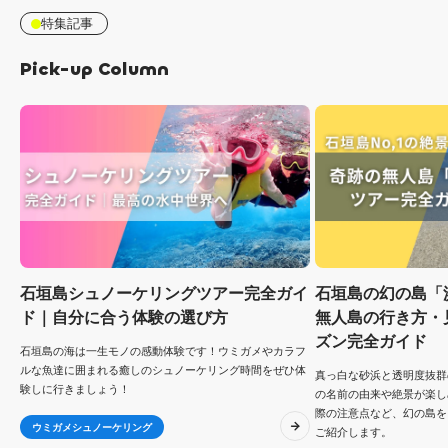
特集記事
Pick-up Column
石垣島シュノーケリングツアー完全ガイ
石垣島の幻の島「
ド｜自分に合う体験の選び方
無人島の行き方・
ズン完全ガイド
石垣島の海は一生モノの感動体験です！ウミガメやカラフ
ルな魚達に囲まれる癒しのシュノーケリング時間をぜひ体
真っ白な砂浜と透明度抜群
験しに行きましょう！
の名前の由来や絶景が楽し
際の注意点など、幻の島を
ウミガメシュノーケリング
ご紹介します。