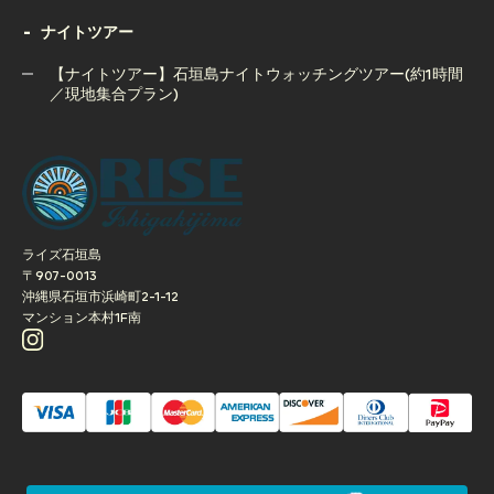
ナイトツアー
【夕方開催】石垣島サンセットSUPクルージングツアー｜写
真撮影サービス付き
【ナイトツアー】石垣島ナイトウォッチングツアー(約1時間
／現地集合プラン)
【ナイトツアー】石垣島ナイトウォッチングツアー(約1時間
／現地集合プラン)
ライズ石垣島
〒907-0013
沖縄県石垣市浜崎町2-1-12
マンション本村1F南