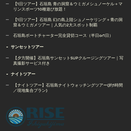
【1日ツアー】石垣島 青の洞窟＆ウミガメシュノーケル＋マ
リンスポーツ10種遊び放題！
＜人気No,1！＞石垣島 幻の島上陸＆サンゴ礁シュノーケル＋
マリンスポーツ10種遊び放題！【1日フルパックツアー】
【1日ツアー】石垣島 幻の島上陸シュノーケリング＋青の洞
窟＆ウミガメツアー｜人気の2大スポット制覇
【1日ツアー】石垣島 青の洞窟＆ウミガメシュノーケル＋マ
リンスポーツ10種遊び放題！
石垣島ボートチャーター完全貸切コース（半日or1日）
【1日ツアー】石垣島 幻の島上陸シュノーケリング＋青の洞
石垣島ボートチャーター完全貸切コース（半日or1日）
サンセットツアー
窟＆ウミガメツアー｜人気の2大スポット制覇
【夕方開催】石垣島サンセットSUPクルージングツアー｜写
真撮影サービス付き
ナイトツアー
【夕方開催】石垣島サンセットSUPクルージングツアー｜写
真撮影サービス付き
【ナイトツアー】石垣島ナイトウォッチングツアー(約1時間
／現地集合プラン)
【ナイトツアー】石垣島ナイトウォッチングツアー(約1時間
／現地集合プラン)