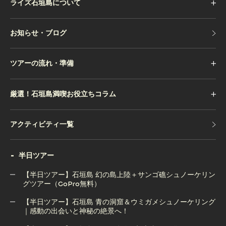
ライズ石垣島について
お知らせ・ブログ
お知らせ・ブログ
ツアーの流れ・準備
厳選！石垣島満喫お役立ちコラム
アクティビティ一覧
アクティビティ一覧
半日ツアー
【半日ツアー】石垣島 幻の島上陸＋サンゴ礁シュノーケリン
グツアー（GoPro無料）
【半日ツアー】石垣島 青の洞窟＆ウミガメシュノーケリング
【半日ツアー】石垣島 幻の島上陸＋サンゴ礁シュノーケリン
｜感動の出会いと神秘の絶景へ！
グツアー（GoPro無料）