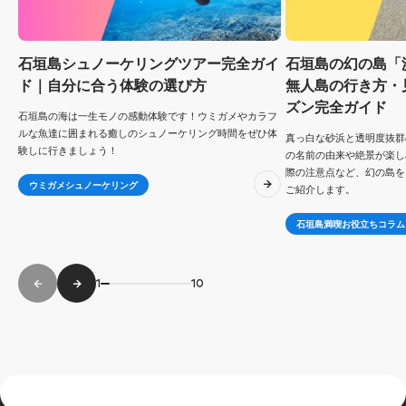
石垣島シュノーケリングツアー完全ガイ
石垣島の幻の島「
ド｜自分に合う体験の選び方
無人島の行き方・
ズン完全ガイド
石垣島の海は一生モノの感動体験です！ウミガメやカラフ
ルな魚達に囲まれる癒しのシュノーケリング時間をぜひ体
真っ白な砂浜と透明度抜群
験しに行きましょう！
の名前の由来や絶景が楽し
際の注意点など、幻の島を
ウミガメシュノーケリング
ご紹介します。
石垣島満喫お役立ちコラム
1
10