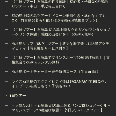
【半日ツアー】石垣島の釣り体験｜初心者・子供OKの船釣
りツアー（半日・手ぶら五目釣り）
【半日ツアー】石垣島 青の洞窟＆ウミガメシュノーケリング
｜感動の出会いと神秘の絶景へ！
幻の島上陸のみツアー！ドローン撮影付き・泳がなくても
OK！竹富島発着も可能！(2.5時間/※現地集合プラン)
【半日ツアー】石垣島の釣り体験｜初心者・子供OKの船釣
りツアー（半日・手ぶら五目釣り）
【半日ツアー】石垣島 幻の島上陸＆ウミガメorマンタシュノ
ーケリング体験｜感動の出会いを！（GoPro無料）
幻の島上陸のみツアー！ドローン撮影付き・泳がなくても
OK！竹富島発着も可能！(2.5時間/※現地集合プラン)
石垣島サップ（SUP）ツアー｜透明な海で楽しむ絶景アクテ
ィビティ【写真撮影サービス付き】
【半日ツアー】石垣島 幻の島上陸＆ウミガメorマンタシュノ
ーケリング体験｜感動の出会いを！（GoPro無料）
【半日ツアー】石垣島でマリンスポーツ10種遊び放題！｜直
接集合でGoProレンタル無料
石垣島サップ（SUP）ツアー｜透明な海で楽しむ絶景アクテ
ィビティ【写真撮影サービス付き】
石垣島ボートチャーター完全貸切コース（半日or1日）
【半日ツアー】石垣島でマリンスポーツ10種遊び放題！｜直
石垣島ボートチャーター完全貸切コース（半日or1日）
ライズ石垣島のアクティビティ後はSAZANAMIでBBQやナ
接集合でGoProレンタル無料
イトプールを楽しもう！子供もOK！
1日ツアー
ライズ石垣島のアクティビティ後はSAZANAMIでBBQやナ
＜人気No,1！＞石垣島 幻の島上陸＆サンゴ礁シュノーケル＋
イトプールを楽しもう！子供もOK！
マリンスポーツ10種遊び放題！【1日フルパックツアー】