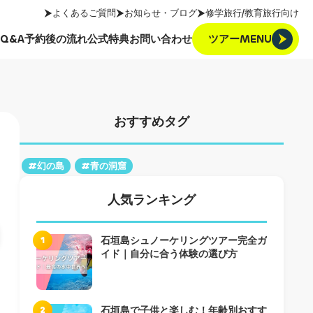
よくあるご質問
お知らせ・ブログ
修学旅行/教育旅行向け
ツアーMENU
Q&A
予約後の流れ
公式特典
お問い合わせ
ツアーMENU
Q&A
予約後の流れ
公式特典
お問い合わせ
おすすめタグ
#幻の島
#青の洞窟
人気ランキング
1
石垣島シュノーケリングツアー完全ガ
イド｜自分に合う体験の選び方
2
石垣島で子供と楽しむ！年齢別おすす