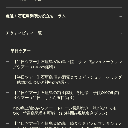
厳選！石垣島満喫お役立ちコラム
アクティビティ一覧
アクティビティ一覧
半日ツアー
【半日ツアー】石垣島 幻の島上陸＋サンゴ礁シュノーケリン
グツアー（GoPro無料）
【半日ツアー】石垣島 青の洞窟＆ウミガメシュノーケリング
【半日ツアー】石垣島 幻の島上陸＋サンゴ礁シュノーケリン
｜感動の出会いと神秘の絶景へ！
グツアー（GoPro無料）
【半日ツアー】石垣島の釣り体験｜初心者・子供OKの船釣
りツアー（半日・手ぶら五目釣り）
【半日ツアー】石垣島 青の洞窟＆ウミガメシュノーケリング
｜感動の出会いと神秘の絶景へ！
幻の島上陸のみツアー！ドローン撮影付き・泳がなくても
OK！竹富島発着も可能！(2.5時間/※現地集合プラン)
【半日ツアー】石垣島の釣り体験｜初心者・子供OKの船釣
りツアー（半日・手ぶら五目釣り）
【半日ツアー】石垣島 幻の島上陸＆ウミガメorマンタシュノ