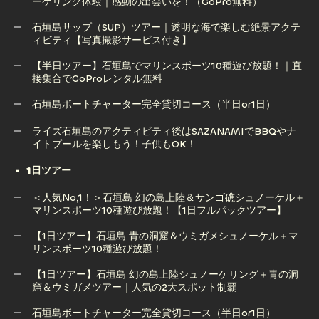
ーケリング体験｜感動の出会いを！（GoPro無料）
幻の島上陸のみツアー！ドローン撮影付き・泳がなくても
OK！竹富島発着も可能！(2.5時間/※現地集合プラン)
石垣島サップ（SUP）ツアー｜透明な海で楽しむ絶景アクテ
ィビティ【写真撮影サービス付き】
【半日ツアー】石垣島 幻の島上陸＆ウミガメorマンタシュノ
ーケリング体験｜感動の出会いを！（GoPro無料）
【半日ツアー】石垣島でマリンスポーツ10種遊び放題！｜直
接集合でGoProレンタル無料
石垣島サップ（SUP）ツアー｜透明な海で楽しむ絶景アクテ
ィビティ【写真撮影サービス付き】
石垣島ボートチャーター完全貸切コース（半日or1日）
【半日ツアー】石垣島でマリンスポーツ10種遊び放題！｜直
石垣島ボートチャーター完全貸切コース（半日or1日）
ライズ石垣島のアクティビティ後はSAZANAMIでBBQやナ
接集合でGoProレンタル無料
イトプールを楽しもう！子供もOK！
1日ツアー
ライズ石垣島のアクティビティ後はSAZANAMIでBBQやナ
＜人気No,1！＞石垣島 幻の島上陸＆サンゴ礁シュノーケル＋
イトプールを楽しもう！子供もOK！
マリンスポーツ10種遊び放題！【1日フルパックツアー】
【1日ツアー】石垣島 青の洞窟＆ウミガメシュノーケル＋マ
リンスポーツ10種遊び放題！
＜人気No,1！＞石垣島 幻の島上陸＆サンゴ礁シュノーケル＋
マリンスポーツ10種遊び放題！【1日フルパックツアー】
【1日ツアー】石垣島 幻の島上陸シュノーケリング＋青の洞
窟＆ウミガメツアー｜人気の2大スポット制覇
【1日ツアー】石垣島 青の洞窟＆ウミガメシュノーケル＋マ
リンスポーツ10種遊び放題！
石垣島ボートチャーター完全貸切コース（半日or1日）