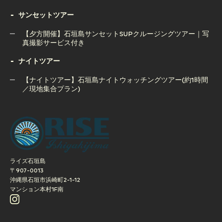
【1日ツアー】石垣島 幻の島上陸シュノーケリング＋青の洞
石垣島ボートチャーター完全貸切コース（半日or1日）
サンセットツアー
窟＆ウミガメツアー｜人気の2大スポット制覇
【夕方開催】石垣島サンセットSUPクルージングツアー｜写
真撮影サービス付き
ナイトツアー
【夕方開催】石垣島サンセットSUPクルージングツアー｜写
真撮影サービス付き
【ナイトツアー】石垣島ナイトウォッチングツアー(約1時間
／現地集合プラン)
【ナイトツアー】石垣島ナイトウォッチングツアー(約1時間
／現地集合プラン)
ライズ石垣島
〒907-0013
沖縄県石垣市浜崎町2-1-12
マンション本村1F南