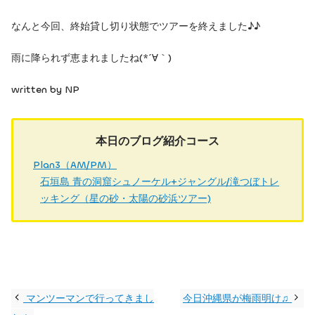
なんと今回、終始貸し切り状態でツアーを終えました♪♪
雨に降られず恵まれましたね(*´∀｀)
written by NP
本日のブログ紹介コース
Plan3（AM/PM）
石垣島 青の洞窟シュノーケル+ジャングル/滝つぼトレ
ッキング（星の砂・太陽の砂浜ツアー)
マンツーマンで行ってきまし
今日沖縄県が梅雨明け♫