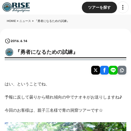
ツアーを探す
HOME
>
ニュース
>
『勇者になるための試練』
2016.6.14
『勇者になるための試練』
はい、ということでね、
予報に反して曇りから晴れ傾向の中でナオキがお送りしますね♪
今回のお客様は、親子三名様で青の洞窟ツアーです☆