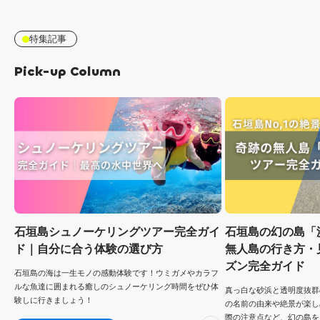
特集記事
Pick-up Column
石垣島シュノーケリングツアー完全ガイ
石垣島の幻の島「
ド｜自分に合う体験の選び方
無人島の行き方・
ズン完全ガイド
石垣島の海は一生モノの感動体験です！ウミガメやカラフ
ルな魚達に囲まれる癒しのシュノーケリング時間をぜひ体
真っ白な砂浜と透明度抜群
験しに行きましょう！
の名前の由来や絶景が楽し
際の注意点など、幻の島を