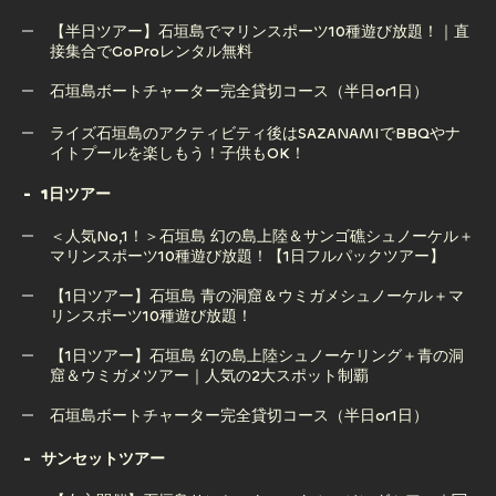
ーケリング体験｜感動の出会いを！（GoPro無料）
【半日ツアー】石垣島でマリンスポーツ10種遊び放題！｜直
接集合でGoProレンタル無料
石垣島サップ（SUP）ツアー｜透明な海で楽しむ絶景アクテ
ィビティ【写真撮影サービス付き】
石垣島ボートチャーター完全貸切コース（半日or1日）
【半日ツアー】石垣島でマリンスポーツ10種遊び放題！｜直
石垣島ボートチャーター完全貸切コース（半日or1日）
ライズ石垣島のアクティビティ後はSAZANAMIでBBQやナ
接集合でGoProレンタル無料
イトプールを楽しもう！子供もOK！
1日ツアー
ライズ石垣島のアクティビティ後はSAZANAMIでBBQやナ
＜人気No,1！＞石垣島 幻の島上陸＆サンゴ礁シュノーケル＋
イトプールを楽しもう！子供もOK！
マリンスポーツ10種遊び放題！【1日フルパックツアー】
【1日ツアー】石垣島 青の洞窟＆ウミガメシュノーケル＋マ
リンスポーツ10種遊び放題！
＜人気No,1！＞石垣島 幻の島上陸＆サンゴ礁シュノーケル＋
マリンスポーツ10種遊び放題！【1日フルパックツアー】
【1日ツアー】石垣島 幻の島上陸シュノーケリング＋青の洞
窟＆ウミガメツアー｜人気の2大スポット制覇
【1日ツアー】石垣島 青の洞窟＆ウミガメシュノーケル＋マ
リンスポーツ10種遊び放題！
石垣島ボートチャーター完全貸切コース（半日or1日）
【1日ツアー】石垣島 幻の島上陸シュノーケリング＋青の洞
石垣島ボートチャーター完全貸切コース（半日or1日）
サンセットツアー
窟＆ウミガメツアー｜人気の2大スポット制覇