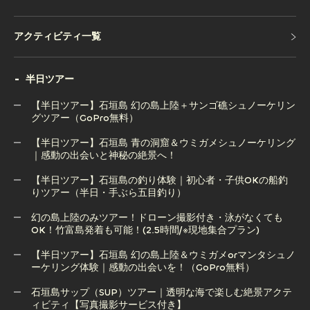
アクティビティ一覧
アクティビティ一覧
半日ツアー
【半日ツアー】石垣島 幻の島上陸＋サンゴ礁シュノーケリン
グツアー（GoPro無料）
【半日ツアー】石垣島 青の洞窟＆ウミガメシュノーケリング
【半日ツアー】石垣島 幻の島上陸＋サンゴ礁シュノーケリン
｜感動の出会いと神秘の絶景へ！
グツアー（GoPro無料）
【半日ツアー】石垣島の釣り体験｜初心者・子供OKの船釣
りツアー（半日・手ぶら五目釣り）
【半日ツアー】石垣島 青の洞窟＆ウミガメシュノーケリング
｜感動の出会いと神秘の絶景へ！
幻の島上陸のみツアー！ドローン撮影付き・泳がなくても
OK！竹富島発着も可能！(2.5時間/※現地集合プラン)
【半日ツアー】石垣島の釣り体験｜初心者・子供OKの船釣
りツアー（半日・手ぶら五目釣り）
【半日ツアー】石垣島 幻の島上陸＆ウミガメorマンタシュノ
ーケリング体験｜感動の出会いを！（GoPro無料）
幻の島上陸のみツアー！ドローン撮影付き・泳がなくても
OK！竹富島発着も可能！(2.5時間/※現地集合プラン)
石垣島サップ（SUP）ツアー｜透明な海で楽しむ絶景アクテ
ィビティ【写真撮影サービス付き】
【半日ツアー】石垣島 幻の島上陸＆ウミガメorマンタシュノ