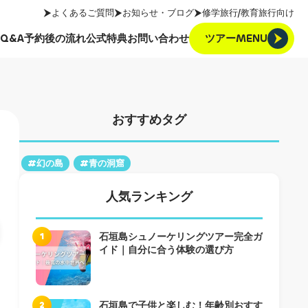
よくあるご質問
お知らせ・ブログ
修学旅行/教育旅行向け
ツアーMENU
Q&A
予約後の流れ
公式特典
お問い合わせ
ツアーMENU
Q&A
予約後の流れ
公式特典
お問い合わせ
おすすめタグ
#幻の島
#青の洞窟
人気ランキング
1
石垣島シュノーケリングツアー完全ガ
イド｜自分に合う体験の選び方
2
石垣島で子供と楽しむ！年齢別おすす