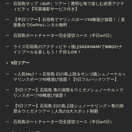
石垣島サップ（SUP）ツアー｜透明な海で楽しむ絶景アクテ
ィビティ【写真撮影サービス付き】
【半日ツアー】石垣島 幻の島上陸＆ウミガメorマンタシュノ
ーケリング体験｜感動の出会いを！（GoPro無料）
【半日ツアー】石垣島でマリンスポーツ10種遊び放題！｜直
接集合でGoProレンタル無料
石垣島サップ（SUP）ツアー｜透明な海で楽しむ絶景アクテ
ィビティ【写真撮影サービス付き】
石垣島ボートチャーター完全貸切コース（半日or1日）
【半日ツアー】石垣島でマリンスポーツ10種遊び放題！｜直
石垣島ボートチャーター完全貸切コース（半日or1日）
ライズ石垣島のアクティビティ後はSAZANAMIでBBQやナ
接集合でGoProレンタル無料
イトプールを楽しもう！子供もOK！
1日ツアー
ライズ石垣島のアクティビティ後はSAZANAMIでBBQやナ
＜人気No,1！＞石垣島 幻の島上陸＆サンゴ礁シュノーケル＋
イトプールを楽しもう！子供もOK！
マリンスポーツ10種遊び放題！【1日フルパックツアー】
【1日ツアー】石垣島 青の洞窟＆ウミガメシュノーケル＋マ
リンスポーツ10種遊び放題！
＜人気No,1！＞石垣島 幻の島上陸＆サンゴ礁シュノーケル＋
マリンスポーツ10種遊び放題！【1日フルパックツアー】
【1日ツアー】石垣島 幻の島上陸シュノーケリング＋青の洞
窟＆ウミガメツアー｜人気の2大スポット制覇
【1日ツアー】石垣島 青の洞窟＆ウミガメシュノーケル＋マ
リンスポーツ10種遊び放題！
石垣島ボートチャーター完全貸切コース（半日or1日）
【1日ツアー】石垣島 幻の島上陸シュノーケリング＋青の洞