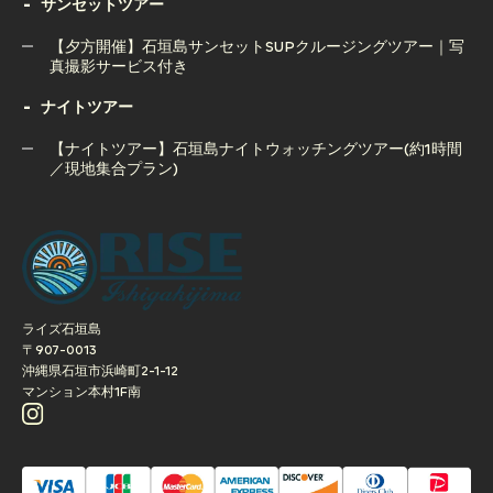
石垣島ボートチャーター完全貸切コース（半日or1日）
サンセットツアー
窟＆ウミガメツアー｜人気の2大スポット制覇
【夕方開催】石垣島サンセットSUPクルージングツアー｜写
真撮影サービス付き
ナイトツアー
【夕方開催】石垣島サンセットSUPクルージングツアー｜写
真撮影サービス付き
【ナイトツアー】石垣島ナイトウォッチングツアー(約1時間
／現地集合プラン)
【ナイトツアー】石垣島ナイトウォッチングツアー(約1時間
／現地集合プラン)
ライズ石垣島
〒907-0013
沖縄県石垣市浜崎町2-1-12
マンション本村1F南