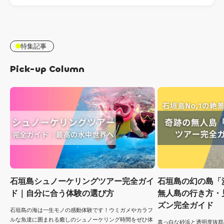
特集記事
Pick-up Column
石垣島シュノーケリングツアー完全ガイ
石垣島の幻の島「
ド｜自分に合う体験の選び方
無人島の行き方・
ズン完全ガイド
石垣島の海は一生モノの感動体験です！ウミガメやカラフ
ルな魚達に囲まれる癒しのシュノーケリング時間をぜひ体
真っ白な砂浜と透明度抜群