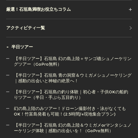
厳選！石垣島満喫お役立ちコラム
アクティビティ一覧
アクティビティ一覧
半日ツアー
【半日ツアー】石垣島 幻の島上陸＋サンゴ礁シュノーケリン
グツアー（GoPro無料）
【半日ツアー】石垣島 青の洞窟＆ウミガメシュノーケリング
【半日ツアー】石垣島 幻の島上陸＋サンゴ礁シュノーケリン
｜感動の出会いと神秘の絶景へ！
グツアー（GoPro無料）
【半日ツアー】石垣島の釣り体験｜初心者・子供OKの船釣
りツアー（半日・手ぶら五目釣り）
【半日ツアー】石垣島 青の洞窟＆ウミガメシュノーケリング
｜感動の出会いと神秘の絶景へ！
幻の島上陸のみツアー！ドローン撮影付き・泳がなくても
OK！竹富島発着も可能！(2.5時間/※現地集合プラン)
【半日ツアー】石垣島の釣り体験｜初心者・子供OKの船釣
りツアー（半日・手ぶら五目釣り）
【半日ツアー】石垣島 幻の島上陸＆ウミガメorマンタシュノ
ーケリング体験｜感動の出会いを！（GoPro無料）
幻の島上陸のみツアー！ドローン撮影付き・泳がなくても
OK！竹富島発着も可能！(2.5時間/※現地集合プラン)