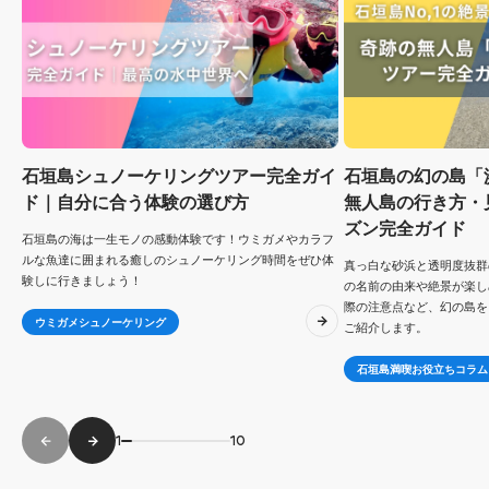
石垣島シュノーケリングツアー完全ガイ
石垣島の幻の島「
ド｜自分に合う体験の選び方
無人島の行き方・
ズン完全ガイド
石垣島の海は一生モノの感動体験です！ウミガメやカラフ
ルな魚達に囲まれる癒しのシュノーケリング時間をぜひ体
真っ白な砂浜と透明度抜群
験しに行きましょう！
の名前の由来や絶景が楽し
際の注意点など、幻の島を
ウミガメシュノーケリング
ご紹介します。
石垣島満喫お役立ちコラム
1
10