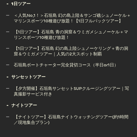
1日ツアー
ライズ石垣島のアクティビティ後はSAZANAMIでBBQやナ
＜人気No,1！＞石垣島 幻の島上陸＆サンゴ礁シュノーケル＋
イトプールを楽しもう！子供もOK！
マリンスポーツ10種遊び放題！【1日フルパックツアー】
【1日ツアー】石垣島 青の洞窟＆ウミガメシュノーケル＋マ
リンスポーツ10種遊び放題！
＜人気No,1！＞石垣島 幻の島上陸＆サンゴ礁シュノーケル＋
マリンスポーツ10種遊び放題！【1日フルパックツアー】
【1日ツアー】石垣島 幻の島上陸シュノーケリング＋青の洞
窟＆ウミガメツアー｜人気の2大スポット制覇
【1日ツアー】石垣島 青の洞窟＆ウミガメシュノーケル＋マ
リンスポーツ10種遊び放題！
石垣島ボートチャーター完全貸切コース（半日or1日）
【1日ツアー】石垣島 幻の島上陸シュノーケリング＋青の洞
石垣島ボートチャーター完全貸切コース（半日or1日）
サンセットツアー
窟＆ウミガメツアー｜人気の2大スポット制覇
【夕方開催】石垣島サンセットSUPクルージングツアー｜写
真撮影サービス付き
ナイトツアー
【夕方開催】石垣島サンセットSUPクルージングツアー｜写
真撮影サービス付き
【ナイトツアー】石垣島ナイトウォッチングツアー(約1時間
／現地集合プラン)
【ナイトツアー】石垣島ナイトウォッチングツアー(約1時間