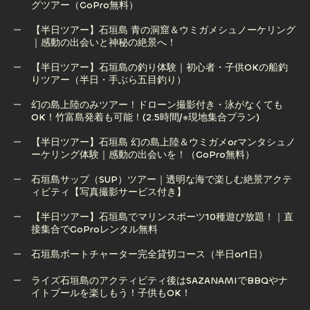
グツアー（GoPro無料）
【半日ツアー】石垣島 青の洞窟＆ウミガメシュノーケリング
【半日ツアー】石垣島 幻の島上陸＋サンゴ礁シュノーケリン
｜感動の出会いと神秘の絶景へ！
グツアー（GoPro無料）
【半日ツアー】石垣島の釣り体験｜初心者・子供OKの船釣
りツアー（半日・手ぶら五目釣り）
【半日ツアー】石垣島 青の洞窟＆ウミガメシュノーケリング
｜感動の出会いと神秘の絶景へ！
幻の島上陸のみツアー！ドローン撮影付き・泳がなくても
OK！竹富島発着も可能！(2.5時間/※現地集合プラン)
【半日ツアー】石垣島の釣り体験｜初心者・子供OKの船釣
りツアー（半日・手ぶら五目釣り）
【半日ツアー】石垣島 幻の島上陸＆ウミガメorマンタシュノ
ーケリング体験｜感動の出会いを！（GoPro無料）
幻の島上陸のみツアー！ドローン撮影付き・泳がなくても
OK！竹富島発着も可能！(2.5時間/※現地集合プラン)
石垣島サップ（SUP）ツアー｜透明な海で楽しむ絶景アクテ
ィビティ【写真撮影サービス付き】
【半日ツアー】石垣島 幻の島上陸＆ウミガメorマンタシュノ
ーケリング体験｜感動の出会いを！（GoPro無料）
【半日ツアー】石垣島でマリンスポーツ10種遊び放題！｜直
接集合でGoProレンタル無料
石垣島サップ（SUP）ツアー｜透明な海で楽しむ絶景アクテ
ィビティ【写真撮影サービス付き】
石垣島ボートチャーター完全貸切コース（半日or1日）
【半日ツアー】石垣島でマリンスポーツ10種遊び放題！｜直
石垣島ボートチャーター完全貸切コース（半日or1日）
ライズ石垣島のアクティビティ後はSAZANAMIでBBQやナ
接集合でGoProレンタル無料
イトプールを楽しもう！子供もOK！