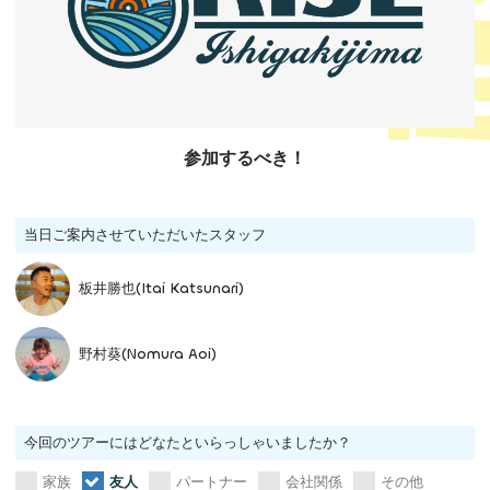
参加するべき！
当日ご案内させていただいたスタッフ
板井勝也(Itai Katsunari)
野村葵(Nomura Aoi)
今回のツアーにはどなたといらっしゃいましたか？
家族
友人
パートナー
会社関係
その他