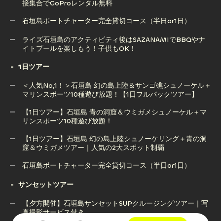
接集合でGoProレンタル無料
石垣島サップ（SUP）ツアー｜透明な海で楽しむ絶景アクテ
ィビティ【写真撮影サービス付き】
石垣島ボートチャーター完全貸切コース（半日or1日）
【半日ツアー】石垣島でマリンスポーツ10種遊び放題！｜直
石垣島ボートチャーター完全貸切コース（半日or1日）
ライズ石垣島のアクティビティ後はSAZANAMIでBBQやナ
接集合でGoProレンタル無料
イトプールを楽しもう！子供もOK！
1日ツアー
ライズ石垣島のアクティビティ後はSAZANAMIでBBQやナ
＜人気No,1！＞石垣島 幻の島上陸＆サンゴ礁シュノーケル＋
イトプールを楽しもう！子供もOK！
マリンスポーツ10種遊び放題！【1日フルパックツアー】
【1日ツアー】石垣島 青の洞窟＆ウミガメシュノーケル＋マ
リンスポーツ10種遊び放題！
＜人気No,1！＞石垣島 幻の島上陸＆サンゴ礁シュノーケル＋
マリンスポーツ10種遊び放題！【1日フルパックツアー】
【1日ツアー】石垣島 幻の島上陸シュノーケリング＋青の洞
窟＆ウミガメツアー｜人気の2大スポット制覇
【1日ツアー】石垣島 青の洞窟＆ウミガメシュノーケル＋マ
リンスポーツ10種遊び放題！
石垣島ボートチャーター完全貸切コース（半日or1日）
【1日ツアー】石垣島 幻の島上陸シュノーケリング＋青の洞
石垣島ボートチャーター完全貸切コース（半日or1日）
サンセットツアー
窟＆ウミガメツアー｜人気の2大スポット制覇
【夕方開催】石垣島サンセットSUPクルージングツアー｜写
真撮影サービス付き