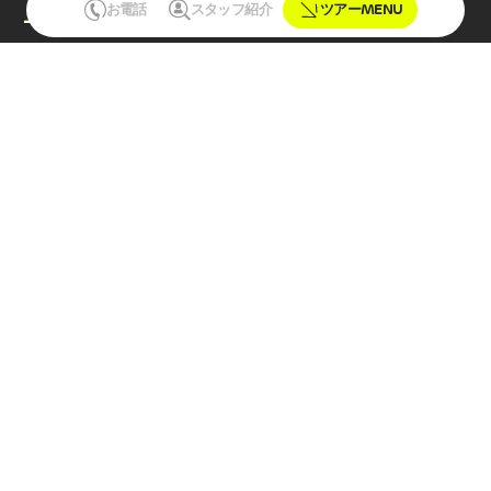
お電話
スタッフ紹介
ツアーMENU
ナイトツアー
【夕方開催】石垣島サンセットSUPクルージングツアー｜写
真撮影サービス付き
【ナイトツアー】石垣島ナイトウォッチングツアー(約1時間
／現地集合プラン)
【ナイトツアー】石垣島ナイトウォッチングツアー(約1時間
／現地集合プラン)
ライズ石垣島
〒907-0013
沖縄県石垣市浜崎町2-1-12
マンション本村1F南