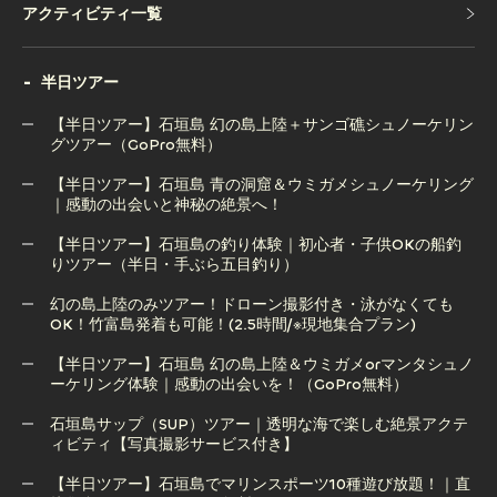
アクティビティ一覧
アクティビティ一覧
半日ツアー
【半日ツアー】石垣島 幻の島上陸＋サンゴ礁シュノーケリン
グツアー（GoPro無料）
【半日ツアー】石垣島 青の洞窟＆ウミガメシュノーケリング
【半日ツアー】石垣島 幻の島上陸＋サンゴ礁シュノーケリン
｜感動の出会いと神秘の絶景へ！
グツアー（GoPro無料）
【半日ツアー】石垣島の釣り体験｜初心者・子供OKの船釣
りツアー（半日・手ぶら五目釣り）
【半日ツアー】石垣島 青の洞窟＆ウミガメシュノーケリング
｜感動の出会いと神秘の絶景へ！
幻の島上陸のみツアー！ドローン撮影付き・泳がなくても
OK！竹富島発着も可能！(2.5時間/※現地集合プラン)
【半日ツアー】石垣島の釣り体験｜初心者・子供OKの船釣
りツアー（半日・手ぶら五目釣り）
【半日ツアー】石垣島 幻の島上陸＆ウミガメorマンタシュノ
ーケリング体験｜感動の出会いを！（GoPro無料）
幻の島上陸のみツアー！ドローン撮影付き・泳がなくても
OK！竹富島発着も可能！(2.5時間/※現地集合プラン)
石垣島サップ（SUP）ツアー｜透明な海で楽しむ絶景アクテ
ィビティ【写真撮影サービス付き】
【半日ツアー】石垣島 幻の島上陸＆ウミガメorマンタシュノ
ーケリング体験｜感動の出会いを！（GoPro無料）
【半日ツアー】石垣島でマリンスポーツ10種遊び放題！｜直