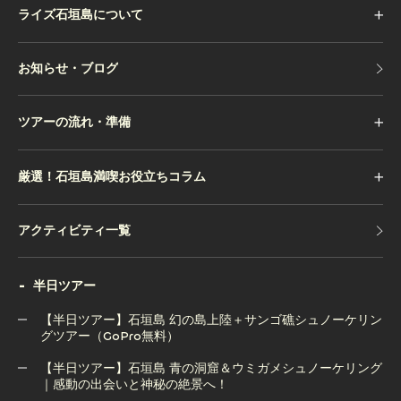
ライズ石垣島について
お知らせ・ブログ
お知らせ・ブログ
ツアーの流れ・準備
厳選！石垣島満喫お役立ちコラム
アクティビティ一覧
アクティビティ一覧
半日ツアー
【半日ツアー】石垣島 幻の島上陸＋サンゴ礁シュノーケリン
グツアー（GoPro無料）
【半日ツアー】石垣島 青の洞窟＆ウミガメシュノーケリング
【半日ツアー】石垣島 幻の島上陸＋サンゴ礁シュノーケリン
｜感動の出会いと神秘の絶景へ！
グツアー（GoPro無料）