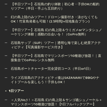
【半日ツアー】石垣島の釣り体験｜初心者・子供OKの船釣
りツアー（半日・手ぶら五目釣り）
【半日ツアー】石垣島 青の洞窟＆ウミガメシュノーケリング
｜感動の出会いと神秘の絶景へ！
幻の島上陸のみツアー！ドローン撮影付き・泳がなくても
OK！竹富島発着も可能！(2.5時間/※現地集合プラン)
【半日ツアー】石垣島の釣り体験｜初心者・子供OKの船釣
りツアー（半日・手ぶら五目釣り）
【半日ツアー】石垣島 幻の島上陸＆ウミガメorマンタシュノ
ーケリング体験｜感動の出会いを！（GoPro無料）
幻の島上陸のみツアー！ドローン撮影付き・泳がなくても
OK！竹富島発着も可能！(2.5時間/※現地集合プラン)
石垣島サップ（SUP）ツアー｜透明な海で楽しむ絶景アクテ
ィビティ【写真撮影サービス付き】
【半日ツアー】石垣島 幻の島上陸＆ウミガメorマンタシュノ
ーケリング体験｜感動の出会いを！（GoPro無料）
【半日ツアー】石垣島でマリンスポーツ10種遊び放題！｜直
接集合でGoProレンタル無料
石垣島サップ（SUP）ツアー｜透明な海で楽しむ絶景アクテ
ィビティ【写真撮影サービス付き】
石垣島ボートチャーター完全貸切コース（半日or1日）
【半日ツアー】石垣島でマリンスポーツ10種遊び放題！｜直
石垣島ボートチャーター完全貸切コース（半日or1日）
ライズ石垣島のアクティビティ後はSAZANAMIでBBQやナ
接集合でGoProレンタル無料
イトプールを楽しもう！子供もOK！
1日ツアー
ライズ石垣島のアクティビティ後はSAZANAMIでBBQやナ
＜人気No,1！＞石垣島 幻の島上陸＆サンゴ礁シュノーケル＋
イトプールを楽しもう！子供もOK！
マリンスポーツ10種遊び放題！【1日フルパックツアー】