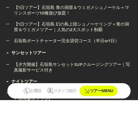
【1日ツアー】石垣島 青の洞窟＆ウミガメシュノーケル＋マ
リンスポーツ10種遊び放題！
＜人気No,1！＞石垣島 幻の島上陸＆サンゴ礁シュノーケル＋
マリンスポーツ10種遊び放題！【1日フルパックツアー】
【1日ツアー】石垣島 幻の島上陸シュノーケリング＋青の洞
窟＆ウミガメツアー｜人気の2大スポット制覇
【1日ツアー】石垣島 青の洞窟＆ウミガメシュノーケル＋マ
リンスポーツ10種遊び放題！
石垣島ボートチャーター完全貸切コース（半日or1日）
【1日ツアー】石垣島 幻の島上陸シュノーケリング＋青の洞
石垣島ボートチャーター完全貸切コース（半日or1日）
サンセットツアー
窟＆ウミガメツアー｜人気の2大スポット制覇
【夕方開催】石垣島サンセットSUPクルージングツアー｜写
真撮影サービス付き
ナイトツアー
【夕方開催】石垣島サンセットSUPクルージングツアー｜写
真撮影サービス付き
お電話
スタッフ紹介
ツアーMENU
【ナイトツアー】石垣島ナイトウォッチングツアー(約1時間
／現地集合プラン)
【ナイトツアー】石垣島ナイトウォッチングツアー(約1時間
／現地集合プラン)