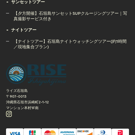
石垣島ボートチャーター完全貸切コース（半日or1日）
サンセットツアー
窟＆ウミガメツアー｜人気の2大スポット制覇
【夕方開催】石垣島サンセットSUPクルージングツアー｜写
真撮影サービス付き
ナイトツアー
【夕方開催】石垣島サンセットSUPクルージングツアー｜写
真撮影サービス付き
【ナイトツアー】石垣島ナイトウォッチングツアー(約1時間
／現地集合プラン)
【ナイトツアー】石垣島ナイトウォッチングツアー(約1時間
／現地集合プラン)
ライズ石垣島
〒907-0013
沖縄県石垣市浜崎町2-1-12
マンション本村1F南