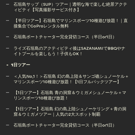
OK！竹富島発着も可能！(2.5時間/※現地集合プラン)
石垣島サップ（SUP）ツアー｜透明な海で楽しむ絶景アクテ
ィビティ【写真撮影サービス付き】
【半日ツアー】石垣島 幻の島上陸＆ウミガメorマンタシュノ
ーケリング体験｜感動の出会いを！（GoPro無料）
【半日ツアー】石垣島でマリンスポーツ10種遊び放題！｜直
接集合でGoProレンタル無料
石垣島サップ（SUP）ツアー｜透明な海で楽しむ絶景アクテ
ィビティ【写真撮影サービス付き】
石垣島ボートチャーター完全貸切コース（半日or1日）
【半日ツアー】石垣島でマリンスポーツ10種遊び放題！｜直
石垣島ボートチャーター完全貸切コース（半日or1日）
ライズ石垣島のアクティビティ後はSAZANAMIでBBQやナ
接集合でGoProレンタル無料
イトプールを楽しもう！子供もOK！
1日ツアー
ライズ石垣島のアクティビティ後はSAZANAMIでBBQやナ
＜人気No,1！＞石垣島 幻の島上陸＆サンゴ礁シュノーケル＋
イトプールを楽しもう！子供もOK！
マリンスポーツ10種遊び放題！【1日フルパックツアー】
【1日ツアー】石垣島 青の洞窟＆ウミガメシュノーケル＋マ
リンスポーツ10種遊び放題！
＜人気No,1！＞石垣島 幻の島上陸＆サンゴ礁シュノーケル＋
マリンスポーツ10種遊び放題！【1日フルパックツアー】
【1日ツアー】石垣島 幻の島上陸シュノーケリング＋青の洞
窟＆ウミガメツアー｜人気の2大スポット制覇
【1日ツアー】石垣島 青の洞窟＆ウミガメシュノーケル＋マ
リンスポーツ10種遊び放題！
石垣島ボートチャーター完全貸切コース（半日or1日）
【1日ツアー】石垣島 幻の島上陸シュノーケリング＋青の洞