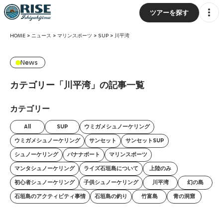
ツアーを探す
HOME
>
ニュース
>
マリンスポーツ
>
SUP
>
川平湾
News
カテゴリー「川平湾」の記事一覧
カテゴリー
All
SUP
ウミガメシュノーケリング
ウミガメシュノーケリング
サンセット
サンセットSUP
シュノーケリング
バナナボート
マリンスポーツ
マンタシュノーケリング
ライズ石垣島について
上陸のみ
初心者シュノーケリング
子供シュノーケリング
川平湾
幻の島
石垣島のアクティビティ事情
石垣島の釣り
竹富島
青の洞窟