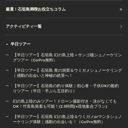
厳選！石垣島満喫お役立ちコラム
アクティビティ一覧
アクティビティ一覧
半日ツアー
【半日ツアー】石垣島 幻の島上陸＋サンゴ礁シュノーケリン
グツアー（GoPro無料）
【半日ツアー】石垣島 青の洞窟＆ウミガメシュノーケリング
【半日ツアー】石垣島 幻の島上陸＋サンゴ礁シュノーケリン
｜感動の出会いと神秘の絶景へ！
グツアー（GoPro無料）
【半日ツアー】石垣島の釣り体験｜初心者・子供OKの船釣
りツアー（半日・手ぶら五目釣り）
【半日ツアー】石垣島 青の洞窟＆ウミガメシュノーケリング
｜感動の出会いと神秘の絶景へ！
幻の島上陸のみツアー！ドローン撮影付き・泳がなくても
OK！竹富島発着も可能！(2.5時間/※現地集合プラン)
【半日ツアー】石垣島の釣り体験｜初心者・子供OKの船釣
りツアー（半日・手ぶら五目釣り）
【半日ツアー】石垣島 幻の島上陸＆ウミガメorマンタシュノ
ーケリング体験｜感動の出会いを！（GoPro無料）
幻の島上陸のみツアー！ドローン撮影付き・泳がなくても